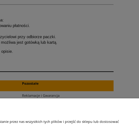
a:
owaniu płatności.
ycielowi przy odbiorze paczki.
możliwa jest gotówką lub kartą.
opisie.
.
Pozostałe
Reklamacje i Gwarancja
Zwroty
Blog
nie przez nas wszystkich tych plików i przejść do sklepu lub dostosować