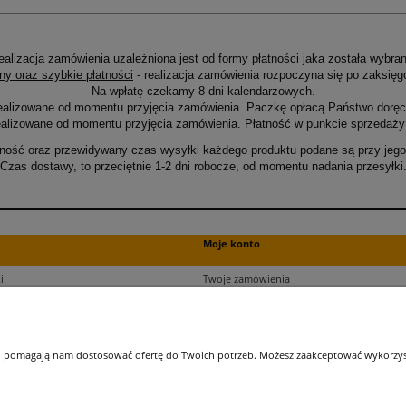
ealizacja zamówienia uzależniona jest od formy płatności jaka została wybran
ny oraz szybkie płatności
- realizacja zamówienia rozpoczyna się po zaksięg
Na wpłatę czekamy 8 dni kalendarzowych.
ealizowane od momentu przyjęcia zamówienia. Paczkę opłacą Państwo doręcz
alizowane od momentu przyjęcia zamówienia. Płatność w punkcie sprzedaży 
ność oraz przewidywany czas wysyłki każdego produktu podane są przy jego 
Czas dostawy, to przeciętnie 1-2 dni robocze, od momentu nadania przesyłki
Moje konto
i
Twoje zamówienia
ści
Ustawienia plików cookies
Ustawienia konta
kupu
Przechowalnia
 i pomagają nam dostosować ofertę do Twoich potrzeb. Możesz zaakceptować wykorzysta
ji zamówień