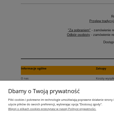
R
Przelew tradycyj
"Za pobraniem"
- zamówienie r
Odbiór osobisty
- zamówienie re
Dostęp
Informacje ogólne
Zakupy
O nas
Koszty wysyłk
Kontakt
Formy płatno
Dbamy o Twoją prywatność
Regulamin
Czas dostawy
Polityka plików cookies
Dokument za
Pliki cookies i pokrewne im technologie umożliwiają poprawne działanie strony
Polityka prywatności
Czas realizac
użycie plików do swoich preferencji, wybierając opcję "Dostosuj zgody".
Więcej o plikach cookies przeczytasz w naszej Polityce prywatności.
Informacje o przetwarzaniu danych