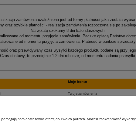
ealizacja zamówienia uzależniona jest od formy płatności jaka została wybran
ny oraz szybkie płatności
- realizacja zamówienia rozpoczyna się po zaksięg
Na wpłatę czekamy 8 dni kalendarzowych.
ealizowane od momentu przyjęcia zamówienia. Paczkę opłacą Państwo doręcz
alizowane od momentu przyjęcia zamówienia. Płatność w punkcie sprzedaży 
ność oraz przewidywany czas wysyłki każdego produktu podane są przy jego 
Czas dostawy, to przeciętnie 1-2 dni robocze, od momentu nadania przesyłki
Moje konto
i
Twoje zamówienia
ści
Ustawienia plików cookies
Ustawienia konta
kupu
Przechowalnia
 i pomagają nam dostosować ofertę do Twoich potrzeb. Możesz zaakceptować wykorzysta
ji zamówień