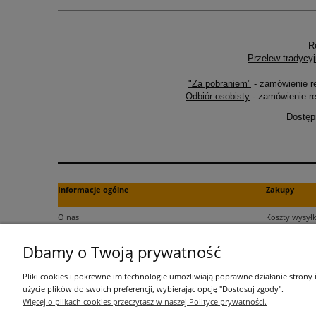
R
Przelew tradycyj
"Za pobraniem"
- zamówienie r
Odbiór osobisty
- zamówienie re
Dostęp
Informacje ogólne
Zakupy
O nas
Koszty wysyłk
Kontakt
Formy płatno
Dbamy o Twoją prywatność
Regulamin
Czas dostawy
Polityka plików cookies
Dokument za
Pliki cookies i pokrewne im technologie umożliwiają poprawne działanie strony
Polityka prywatności
Czas realizac
użycie plików do swoich preferencji, wybierając opcję "Dostosuj zgody".
Więcej o plikach cookies przeczytasz w naszej Polityce prywatności.
Informacje o przetwarzaniu danych