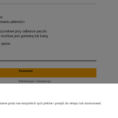
a:
owaniu płatności.
ycielowi przy odbiorze paczki.
możliwa jest gotówką lub kartą.
opisie.
.
Pozostałe
Reklamacje i Gwarancja
Zwroty
Blog
nie przez nas wszystkich tych plików i przejść do sklepu lub dostosować