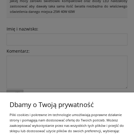
Jakiej mocy żarówki świetlówki kompaktowe oraz diody LED należałoby
zastosować aby dawały taka sama ilość światła niezbędna do właściwego
oświetlenia danego miejsca 25W 40W 60W
Imię i nazwisko:
Komentarz:
wyślij
Dbamy o Twoją prywatność
Informacje ogólne
Pliki cookies i pokrewne im technologie umożliwiają poprawne działanie
strony i pomagają nam dostosować ofertę do Twoich potrzeb. Możesz
zaakceptować wykorzystanie przez nas wszystkich tych plików i przejść do
Zakupy
sklepu lub dostosować użycie plików do swoich preferencji, wybierając