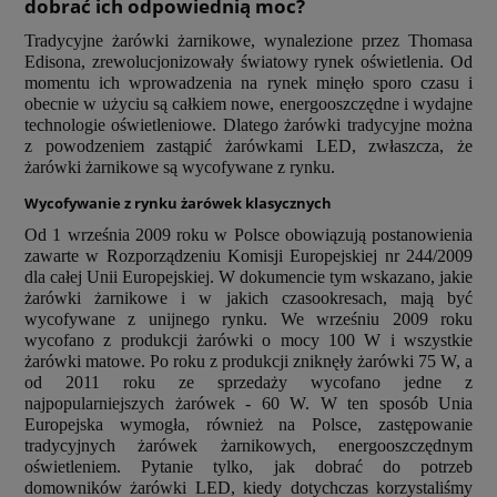
dobrać ich odpowiednią moc?
Tradycyjne żarówki żarnikowe, wynalezione przez Thomasa
Edisona, zrewolucjonizowały światowy rynek oświetlenia. Od
momentu ich wprowadzenia na rynek minęło sporo czasu i
obecnie w użyciu są całkiem nowe, energooszczędne i wydajne
technologie oświetleniowe. Dlatego żarówki tradycyjne można
z powodzeniem zastąpić żarówkami LED, zwłaszcza, że
żarówki żarnikowe są wycofywane z rynku.
Wycofywanie z rynku żarówek klasycznych
Od 1 września 2009 roku w Polsce obowiązują postanowienia
zawarte w Rozporządzeniu Komisji Europejskiej nr 244/2009
dla całej Unii Europejskiej. W dokumencie tym wskazano, jakie
żarówki żarnikowe i w jakich czasookresach, mają być
wycofywane z unijnego rynku. We wrześniu 2009 roku
wycofano z produkcji żarówki o mocy 100 W i wszystkie
żarówki matowe. Po roku z produkcji zniknęły żarówki 75 W, a
od 2011 roku ze sprzedaży wycofano jedne z
najpopularniejszych żarówek - 60 W. W ten sposób Unia
Europejska wymogła, również na Polsce, zastępowanie
tradycyjnych żarówek żarnikowych, energooszczędnym
oświetleniem. Pytanie tylko, jak dobrać do potrzeb
domowników żarówki LED, kiedy dotychczas korzystaliśmy