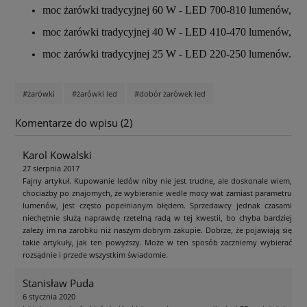
moc żarówki tradycyjnej 60 W - LED 700-810 lumenów,
moc żarówki tradycyjnej 40 W - LED 410-470 lumenów,
moc żarówki tradycyjnej 25 W - LED 220-250 lumenów.
#żarówki
#żarówki led
#dobór żarówek led
Komentarze do wpisu (2)
Karol Kowalski
27 sierpnia 2017
Fajny artykuł. Kupowanie ledów niby nie jest trudne, ale doskonale wiem,
chociażby po znajomych, że wybieranie wedle mocy wat zamiast parametru
lumenów, jest często popełnianym błędem. Sprzedawcy jednak czasami
niechętnie służą naprawdę rzetelną radą w tej kwestii, bo chyba bardziej
zależy im na zarobku niż naszym dobrym zakupie. Dobrze, że pojawiają się
takie artykuły, jak ten powyższy. Może w ten sposób zaczniemy wybierać
rozsądnie i przede wszystkim świadomie.
Stanisław Puda
6 stycznia 2020