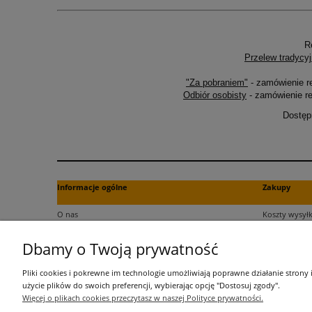
R
Przelew tradycyj
"Za pobraniem"
- zamówienie r
Odbiór osobisty
- zamówienie re
Dostęp
Informacje ogólne
Zakupy
O nas
Koszty wysyłk
Kontakt
Formy płatno
Dbamy o Twoją prywatność
Regulamin
Czas dostawy
Polityka plików cookies
Dokument za
Pliki cookies i pokrewne im technologie umożliwiają poprawne działanie strony
Polityka prywatności
Czas realizac
użycie plików do swoich preferencji, wybierając opcję "Dostosuj zgody".
Więcej o plikach cookies przeczytasz w naszej Polityce prywatności.
Informacje o przetwarzaniu danych