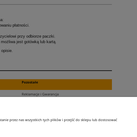
a:
owaniu płatności.
ycielowi przy odbiorze paczki.
możliwa jest gotówką lub kartą.
opisie.
.
Pozostałe
Reklamacje i Gwarancja
Zwroty
Blog
nie przez nas wszystkich tych plików i przejść do sklepu lub dostosować