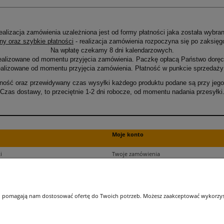
ealizacja zamówienia uzależniona jest od formy płatności jaka została wybran
ny oraz szybkie płatności
- realizacja zamówienia rozpoczyna się po zaksięg
Na wpłatę czekamy 8 dni kalendarzowych.
ealizowane od momentu przyjęcia zamówienia. Paczkę opłacą Państwo doręcz
alizowane od momentu przyjęcia zamówienia. Płatność w punkcie sprzedaży 
ność oraz przewidywany czas wysyłki każdego produktu podane są przy jego 
Czas dostawy, to przeciętnie 1-2 dni robocze, od momentu nadania przesyłki
Moje konto
i
Twoje zamówienia
ści
Ustawienia plików cookies
Ustawienia konta
kupu
Przechowalnia
 i pomagają nam dostosować ofertę do Twoich potrzeb. Możesz zaakceptować wykorzysta
ji zamówień