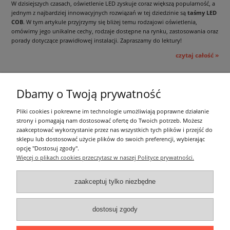
W dzisiejszych czasach, oświetlenie LED zyskuje coraz większą popularność, a
jednym z najbardziej innowacyjnych rozwiązań w tej dziedzinie są
taśmy LED
COB
. W tym artykule przyjrzymy się bliżej temu rodzajowi oświetlenia,
omówimy jego unikalne cechy, rodzaje dostępne na rynku, zastosowania oraz
porady dotyczące prawidłowej instalacji. Zapraszamy do lektury!
czytaj całość »
Oświetlenie LED - Oneled.pl
Dbamy o Twoją prywatność
Informacje ogólne
Pliki cookies i pokrewne im technologie umożliwiają poprawne działanie
strony i pomagają nam dostosować ofertę do Twoich potrzeb. Możesz
zaakceptować wykorzystanie przez nas wszystkich tych plików i przejść do
Zakupy
sklepu lub dostosować użycie plików do swoich preferencji, wybierając
opcję "Dostosuj zgody".
Więcej o plikach cookies przeczytasz w naszej Polityce prywatności.
Moje konto
zaakceptuj tylko niezbędne
Pozostałe
dostosuj zgody
Łatwy dojazd z Sopotu, Gdańska i Gdyni - przekonaj się i kup również na
miejscu!