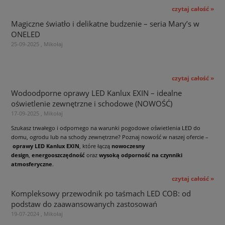
czytaj całość »
Magiczne światło i delikatne budzenie – seria Mary’s w
ONELED
25-09-2025 , Mikołaj
czytaj całość »
Wodoodporne oprawy LED Kanlux EXIN – idealne
oświetlenie zewnętrzne i schodowe (NOWOŚĆ)
17-09-2025 , Mikołaj
Szukasz trwałego i odpornego na warunki pogodowe oświetlenia LED do
domu, ogrodu lub na schody zewnętrzne? Poznaj nowość w naszej ofercie –
oprawy LED Kanlux EXIN
, które łączą
nowoczesny
design
,
energooszczędność
oraz
wysoką odporność na czynniki
atmosferyczne
.
czytaj całość »
Kompleksowy przewodnik po taśmach LED COB: od
podstaw do zaawansowanych zastosowań
19-07-2024 , Mikołaj