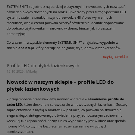
SYSTEM SHIFT to jedno z najbardziej elastycznych i nowoczesnych rozwiązań
oświetleniowych dostępnych na rynku. Stworzony przez firmę Spectrum LED
system bazuje na smukłym szynoprzewodzie 48 V oraz wymiennych
modułach, dzięki czemu pozwala tworzyć oświetlenie idealnie dopasowane
do potrzeb użytkownika — zarówno w domu, biurze, jak i przestrzeni
komercyjnej.
Co ważne — wszystkie elementy SYSTEMU SHIFT znajdziesz wygodnie w
sklepie
oneled.pl
, który oferuje pełną gamę szyn, opraw oraz akcesoriów.
czytaj całość »
Profile LED do płytek łazienkowych
15-10-2025 , Mikołaj
Nowość w naszym sklepie – profile LED do
płytek łazienkowych
Z przyjemnością przedstawiamy nowość w ofercie –
aluminiowe profile do
taśm LED
, które doskonale sprawdzą się w nowoczesnych łazienkach. Zostały
zaprojektowane z myślą o montażu w płytkach, co pozwala na stworzenie
eleganckiego, zintegrowanego oświetlenia przy jednoczesnym zachowaniu
wysokiej funkcjonalności. Każdy z nich wyposażony jest w klosz oraz spełnia
normę IP44, co czyni je bezpiecznym rozwiązaniem w wilgotnych
pomieszczeniach.