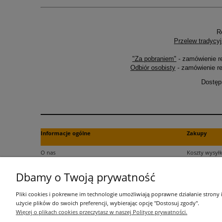
R
Przelew tradycyj
"Za pobraniem"
- zamówienie r
Odbiór osobisty
- zamówienie re
Dostęp
Informacje ogólne
Zakupy
O nas
Koszty wysyłk
Kontakt
Formy płatno
Dbamy o Twoją prywatność
Regulamin
Czas dostawy
Polityka plików cookies
Dokument za
Pliki cookies i pokrewne im technologie umożliwiają poprawne działanie strony
Polityka prywatności
Czas realizac
użycie plików do swoich preferencji, wybierając opcję "Dostosuj zgody".
Więcej o plikach cookies przeczytasz w naszej Polityce prywatności.
Informacje o przetwarzaniu danych