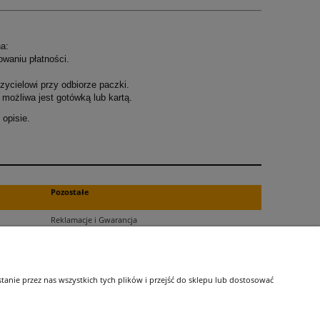
a:
owaniu płatności.
ycielowi przy odbiorze paczki.
możliwa jest gotówką lub kartą.
opisie.
.
Pozostałe
Reklamacje i Gwarancja
Zwroty
Blog
nie przez nas wszystkich tych plików i przejść do sklepu lub dostosować