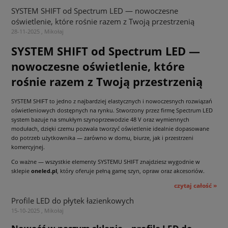
SYSTEM SHIFT od Spectrum LED — nowoczesne
oświetlenie, które rośnie razem z Twoją przestrzenią
28-11-2025 , Mikołaj
SYSTEM SHIFT od Spectrum LED —
nowoczesne oświetlenie, które
rośnie razem z Twoją przestrzenią
SYSTEM SHIFT to jedno z najbardziej elastycznych i nowoczesnych rozwiązań
oświetleniowych dostępnych na rynku. Stworzony przez firmę Spectrum LED
system bazuje na smukłym szynoprzewodzie 48 V oraz wymiennych
modułach, dzięki czemu pozwala tworzyć oświetlenie idealnie dopasowane
do potrzeb użytkownika — zarówno w domu, biurze, jak i przestrzeni
komercyjnej.
Co ważne — wszystkie elementy SYSTEMU SHIFT znajdziesz wygodnie w
sklepie
oneled.pl
, który oferuje pełną gamę szyn, opraw oraz akcesoriów.
czytaj całość »
Profile LED do płytek łazienkowych
15-10-2025 , Mikołaj