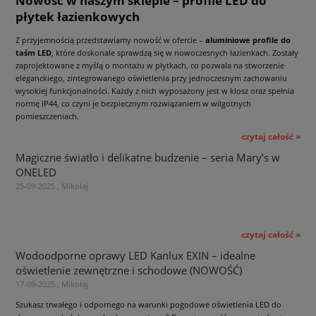
Nowość w naszym sklepie – profile LED do
płytek łazienkowych
Z przyjemnością przedstawiamy nowość w ofercie –
aluminiowe profile do
taśm LED
, które doskonale sprawdzą się w nowoczesnych łazienkach. Zostały
zaprojektowane z myślą o montażu w płytkach, co pozwala na stworzenie
eleganckiego, zintegrowanego oświetlenia przy jednoczesnym zachowaniu
wysokiej funkcjonalności. Każdy z nich wyposażony jest w klosz oraz spełnia
normę IP44, co czyni je bezpiecznym rozwiązaniem w wilgotnych
pomieszczeniach.
czytaj całość »
Magiczne światło i delikatne budzenie – seria Mary’s w
ONELED
25-09-2025 , Mikołaj
czytaj całość »
Wodoodporne oprawy LED Kanlux EXIN – idealne
oświetlenie zewnętrzne i schodowe (NOWOŚĆ)
17-09-2025 , Mikołaj
Szukasz trwałego i odpornego na warunki pogodowe oświetlenia LED do