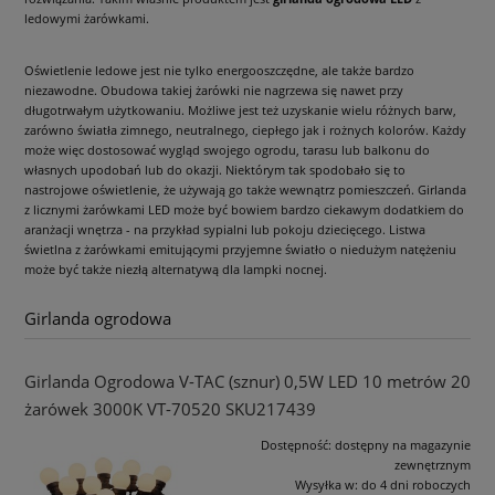
ledowymi żarówkami.
Oświetlenie ledowe jest nie tylko energooszczędne, ale także bardzo
niezawodne. Obudowa takiej żarówki nie nagrzewa się nawet przy
długotrwałym użytkowaniu. Możliwe jest też uzyskanie wielu różnych barw,
zarówno światła zimnego, neutralnego, ciepłego jak i rożnych kolorów. Każdy
może więc dostosować wygląd swojego ogrodu, tarasu lub balkonu do
własnych upodobań lub do okazji. Niektórym tak spodobało się to
nastrojowe oświetlenie, że używają go także wewnątrz pomieszczeń. Girlanda
z licznymi żarówkami LED może być bowiem bardzo ciekawym dodatkiem do
aranżacji wnętrza - na przykład sypialni lub pokoju dziecięcego. Listwa
świetlna z żarówkami emitującymi przyjemne światło o niedużym natężeniu
może być także niezłą alternatywą dla lampki nocnej.
Girlanda ogrodowa
Girlanda Ogrodowa V-TAC (sznur) 0,5W LED 10 metrów 20
żarówek 3000K VT-70520 SKU217439
Dostępność:
dostępny na magazynie
zewnętrznym
Wysyłka w:
do 4 dni roboczych