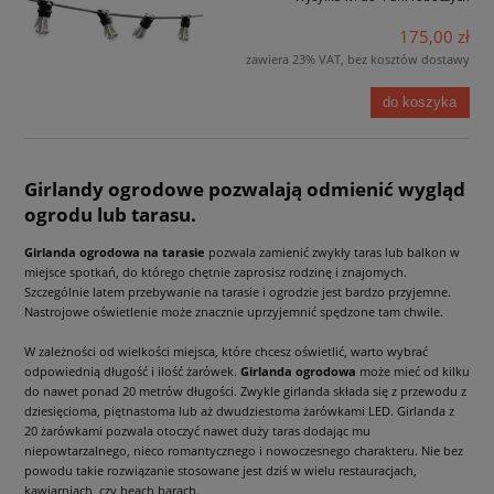
175,00 zł
zawiera 23% VAT, bez kosztów dostawy
do koszyka
Girlandy ogrodowe pozwalają odmienić wygląd
ogrodu lub tarasu.
Girlanda ogrodowa na tarasie
pozwala zamienić zwykły taras lub balkon w
miejsce spotkań, do którego chętnie zaprosisz rodzinę i znajomych.
Szczególnie latem przebywanie na tarasie i ogrodzie jest bardzo przyjemne.
Nastrojowe oświetlenie może znacznie uprzyjemnić spędzone tam chwile.
W zależności od wielkości miejsca, które chcesz oświetlić, warto wybrać
odpowiednią długość i ilość żarówek.
Girlanda ogrodowa
może mieć od kilku
do nawet ponad 20 metrów długości. Zwykle girlanda składa się z przewodu z
dziesięcioma, piętnastoma lub aż dwudziestoma żarówkami LED. Girlanda z
20 żarówkami pozwala otoczyć nawet duży taras dodając mu
niepowtarzalnego, nieco romantycznego i nowoczesnego charakteru. Nie bez
powodu takie rozwiązanie stosowane jest dziś w wielu restauracjach,
kawiarniach, czy beach barach.