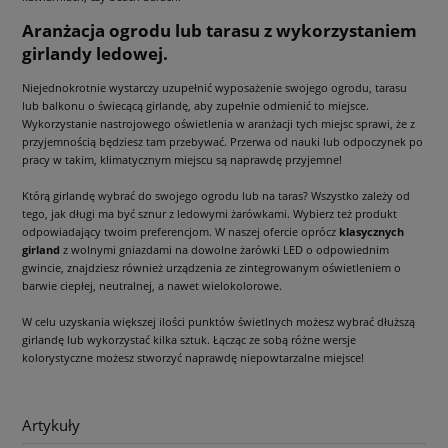
Aranżacja ogrodu lub tarasu z wykorzystaniem
girlandy ledowej.
Niejednokrotnie wystarczy uzupełnić wyposażenie swojego ogrodu, tarasu
lub balkonu o świecącą girlandę, aby zupełnie odmienić to miejsce.
Wykorzystanie nastrojowego oświetlenia w aranżacji tych miejsc sprawi, że z
przyjemnością będziesz tam przebywać. Przerwa od nauki lub odpoczynek po
pracy w takim, klimatycznym miejscu są naprawdę przyjemne!
Którą girlandę wybrać do swojego ogrodu lub na taras? Wszystko zależy od
tego, jak długi ma być sznur z ledowymi żarówkami. Wybierz też produkt
odpowiadający twoim preferencjom. W naszej ofercie oprócz
klasycznych
girland
z wolnymi gniazdami na dowolne żarówki LED o odpowiednim
gwincie, znajdziesz również urządzenia ze zintegrowanym oświetleniem o
barwie ciepłej, neutralnej, a nawet wielokolorowe.
W celu uzyskania większej ilości punktów świetlnych możesz wybrać dłuższą
girlandę lub wykorzystać kilka sztuk. Łącząc ze sobą różne wersje
kolorystyczne możesz stworzyć naprawdę niepowtarzalne miejsce!
Artykuły