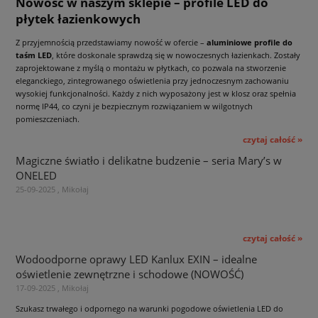
Nowość w naszym sklepie – profile LED do
płytek łazienkowych
Z przyjemnością przedstawiamy nowość w ofercie –
aluminiowe profile do
taśm LED
, które doskonale sprawdzą się w nowoczesnych łazienkach. Zostały
zaprojektowane z myślą o montażu w płytkach, co pozwala na stworzenie
eleganckiego, zintegrowanego oświetlenia przy jednoczesnym zachowaniu
wysokiej funkcjonalności. Każdy z nich wyposażony jest w klosz oraz spełnia
normę IP44, co czyni je bezpiecznym rozwiązaniem w wilgotnych
pomieszczeniach.
czytaj całość »
Magiczne światło i delikatne budzenie – seria Mary’s w
ONELED
25-09-2025 , Mikołaj
czytaj całość »
Wodoodporne oprawy LED Kanlux EXIN – idealne
oświetlenie zewnętrzne i schodowe (NOWOŚĆ)
17-09-2025 , Mikołaj
Szukasz trwałego i odpornego na warunki pogodowe oświetlenia LED do