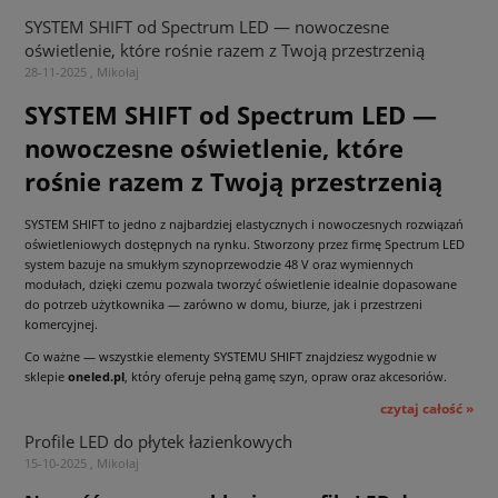
SYSTEM SHIFT od Spectrum LED — nowoczesne
oświetlenie, które rośnie razem z Twoją przestrzenią
28-11-2025 , Mikołaj
SYSTEM SHIFT od Spectrum LED —
nowoczesne oświetlenie, które
rośnie razem z Twoją przestrzenią
SYSTEM SHIFT to jedno z najbardziej elastycznych i nowoczesnych rozwiązań
oświetleniowych dostępnych na rynku. Stworzony przez firmę Spectrum LED
system bazuje na smukłym szynoprzewodzie 48 V oraz wymiennych
modułach, dzięki czemu pozwala tworzyć oświetlenie idealnie dopasowane
do potrzeb użytkownika — zarówno w domu, biurze, jak i przestrzeni
komercyjnej.
Co ważne — wszystkie elementy SYSTEMU SHIFT znajdziesz wygodnie w
sklepie
oneled.pl
, który oferuje pełną gamę szyn, opraw oraz akcesoriów.
czytaj całość »
Profile LED do płytek łazienkowych
15-10-2025 , Mikołaj