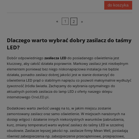
do koszyka
«
1
2
»
Dlaczego warto wybrać dobry zasilacz do taśmy
LED?
Dobór odpowiedniego
zasilacza LED
do posiadanego oświetlenia jest
kluczowy, aby całość działała poprawnie. Markowy zasilacz jest niezbędnym
elementem ponieważ bez niego niskonapięciowa instalacja nie będzie
działała, ponadto zasilacz dobrej jakości jest w stanie dostarczyć do
oświetlenia LED prąd o stabilnym napięciu co pozwoli maksymalnie wydłużyć
żywotność źródła światła. Zachęcamy do wybrania optymalnego do
aktualnych potrzeb zasilacza do lamp LED z oferty naszego sklepu
internetowego
OneLED.pl
.
Dodatkowo warto zwrócić uwagę na to, w jakim miejscu zostanie
zamontowany zasilacz oraz samo oświetlenie. W miejscach narażonych na
dostęp wilgoci i działanie innych niekorzystnych warunków (zabrudzenia,
kurz, zmiany temperatur) warto wybrać zasilacz do taśmy LED w szczelnej
obudowie. Zasilacze lepszej jakości np. zasilacze firmy Mean Well, posiadają
również zabezpieczenia np. zabezpieczenie przeciążeniowe, przepięciowe,