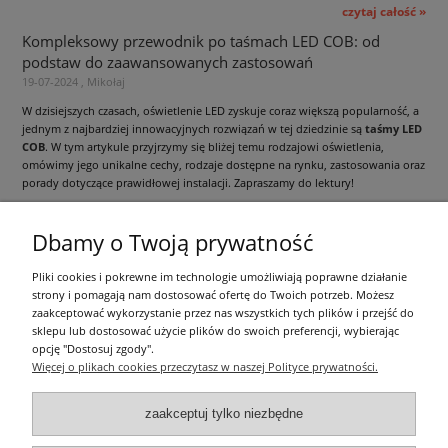
czytaj całość »
Kompleksowy przewodnik po taśmach LED COB: od
podstaw do zaawansowanych zastosowań
19-07-2024 , Mikołaj
W dzisiejszych czasach, oświetlenie LED zyskuje coraz większą popularność, a
jednym z najbardziej innowacyjnych rozwiązań w tej dziedzinie są
taśmy LED
COB
. W tym artykule przyjrzymy się bliżej temu rodzajowi oświetlenia,
omówimy jego unikalne cechy, rodzaje dostępne na rynku, zastosowania oraz
porady dotyczące prawidłowej instalacji. Zapraszamy do lektury!
czytaj całość »
Dbamy o Twoją prywatność
Informacje ogólne
Pliki cookies i pokrewne im technologie umożliwiają poprawne działanie
strony i pomagają nam dostosować ofertę do Twoich potrzeb. Możesz
zaakceptować wykorzystanie przez nas wszystkich tych plików i przejść do
Zakupy
sklepu lub dostosować użycie plików do swoich preferencji, wybierając
opcję "Dostosuj zgody".
Więcej o plikach cookies przeczytasz w naszej Polityce prywatności.
Moje konto
zaakceptuj tylko niezbędne
Pozostałe