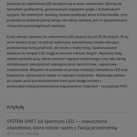
Zasilacze do oświetlenia LED dostępne są w wielu odmianach. Różnią się
sposobem podłączenia, generowanym napięciem prądu i dodatkowymi
opcjami. Do niektórych zasilaczy możesz podłączyć wiele źródeł światła, inne
pozwolą na zasilenie jednej lampy lub taśmy ledowej. Jest to spowodowane
różną mocą poszczególnych zasilaczy.
Koszt zakupu zasilacza do oświetlenia LED zaczyna się od 20-30 złotych. W tej
cenie możesz liczyć na dobrze wykonany standardowy model oferujący
podstawową funkcjonalność, ale raczej o małej mocy. Zaawansowane
zasilacze do lampek LED mogą kosztować kilkaset złotych. Wysokiej klasy
zasilacz posiada duży zakres wartości napięcia wejściowego oraz cały szereg
dodatkowych zabezpieczeń (zabezpieczenie zwrotnicowe, napięciowe,
natężeniowe). Wszystko to pozwala na prostą instalację oświetlenia LED oraz
bezpieczne użytkowanie nawet na zewnątrz budynków. Wybierając zasilacz
do użytku poza pomieszczeniami bierz pod uwagę modele z
wodoodpornością potwierdzona odpowiednim stopniem - na przykład IP67.
Artykuły
SYSTEM SHIFT od Spectrum LED — nowoczesne
oświetlenie, które rośnie razem z Twoją przestrzenią
28-11-2025 , Mikołaj