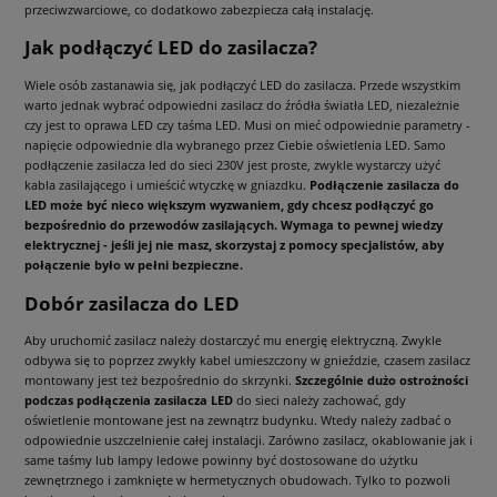
przeciwzwarciowe, co dodatkowo zabezpiecza całą instalację.
Jak podłączyć LED do zasilacza?
Wiele osób zastanawia się, jak podłączyć LED do zasilacza. Przede wszystkim
warto jednak wybrać odpowiedni zasilacz do źródła światła LED, niezależnie
czy jest to oprawa LED czy taśma LED. Musi on mieć odpowiednie parametry -
napięcie odpowiednie dla wybranego przez Ciebie oświetlenia LED. Samo
podłączenie zasilacza led do sieci 230V jest proste, zwykle wystarczy użyć
kabla zasilającego i umieścić wtyczkę w gniazdku.
Podłączenie zasilacza do
LED może być nieco większym wyzwaniem, gdy chcesz podłączyć go
bezpośrednio do przewodów zasilających. Wymaga to pewnej wiedzy
elektrycznej - jeśli jej nie masz, skorzystaj z pomocy specjalistów, aby
połączenie było w pełni bezpieczne.
Dobór zasilacza do LED
Aby uruchomić zasilacz należy dostarczyć mu energię elektryczną. Zwykle
odbywa się to poprzez zwykły kabel umieszczony w gnieździe, czasem zasilacz
montowany jest też bezpośrednio do skrzynki.
Szczególnie dużo ostrożności
podczas podłączenia zasilacza LED
do sieci należy zachować, gdy
oświetlenie montowane jest na zewnątrz budynku. Wtedy należy zadbać o
odpowiednie uszczelnienie całej instalacji. Zarówno zasilacz, okablowanie jak i
same taśmy lub lampy ledowe powinny być dostosowane do użytku
zewnętrznego i zamknięte w hermetycznych obudowach. Tylko to pozwoli