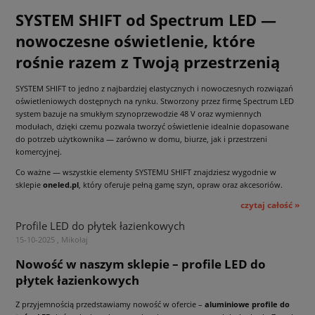
SYSTEM SHIFT od Spectrum LED —
nowoczesne oświetlenie, które
rośnie razem z Twoją przestrzenią
SYSTEM SHIFT to jedno z najbardziej elastycznych i nowoczesnych rozwiązań
oświetleniowych dostępnych na rynku. Stworzony przez firmę Spectrum LED
system bazuje na smukłym szynoprzewodzie 48 V oraz wymiennych
modułach, dzięki czemu pozwala tworzyć oświetlenie idealnie dopasowane
do potrzeb użytkownika — zarówno w domu, biurze, jak i przestrzeni
komercyjnej.
Co ważne — wszystkie elementy SYSTEMU SHIFT znajdziesz wygodnie w
sklepie
oneled.pl
, który oferuje pełną gamę szyn, opraw oraz akcesoriów.
czytaj całość »
Profile LED do płytek łazienkowych
15-10-2025 , Mikołaj
Nowość w naszym sklepie – profile LED do
płytek łazienkowych
Z przyjemnością przedstawiamy nowość w ofercie –
aluminiowe profile do