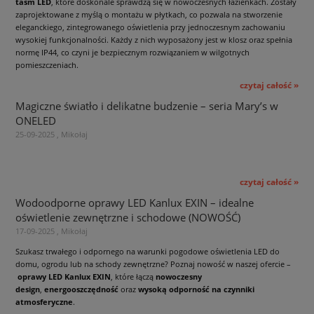
taśm LED
, które doskonale sprawdzą się w nowoczesnych łazienkach. Zostały
zaprojektowane z myślą o montażu w płytkach, co pozwala na stworzenie
eleganckiego, zintegrowanego oświetlenia przy jednoczesnym zachowaniu
wysokiej funkcjonalności. Każdy z nich wyposażony jest w klosz oraz spełnia
normę IP44, co czyni je bezpiecznym rozwiązaniem w wilgotnych
pomieszczeniach.
czytaj całość »
Magiczne światło i delikatne budzenie – seria Mary’s w
ONELED
25-09-2025 , Mikołaj
czytaj całość »
Wodoodporne oprawy LED Kanlux EXIN – idealne
oświetlenie zewnętrzne i schodowe (NOWOŚĆ)
17-09-2025 , Mikołaj
Szukasz trwałego i odpornego na warunki pogodowe oświetlenia LED do
domu, ogrodu lub na schody zewnętrzne? Poznaj nowość w naszej ofercie –
oprawy LED Kanlux EXIN
, które łączą
nowoczesny
design
,
energooszczędność
oraz
wysoką odporność na czynniki
atmosferyczne
.