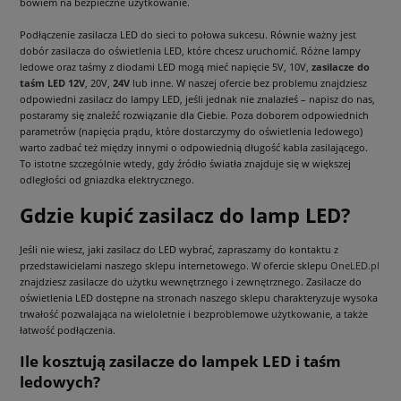
bowiem na bezpieczne użytkowanie.
Podłączenie zasilacza LED do sieci to połowa sukcesu. Równie ważny jest
dobór zasilacza do oświetlenia LED, które chcesz uruchomić. Różne lampy
ledowe oraz taśmy z diodami LED mogą mieć napięcie 5V, 10V,
zasilacze do
taśm LED 12V
, 20V,
24V
lub inne. W naszej ofercie bez problemu znajdziesz
odpowiedni zasilacz do lampy LED, jeśli jednak nie znalazłeś – napisz do nas,
postaramy się znaleźć rozwiązanie dla Ciebie. Poza doborem odpowiednich
parametrów (napięcia prądu, które dostarczymy do oświetlenia ledowego)
warto zadbać też między innymi o odpowiednią długość kabla zasilającego.
To istotne szczególnie wtedy, gdy źródło światła znajduje się w większej
odległości od gniazdka elektrycznego.
Gdzie kupić zasilacz do lamp LED?
Jeśli nie wiesz, jaki zasilacz do LED wybrać, zapraszamy do kontaktu z
przedstawicielami naszego sklepu internetowego. W ofercie sklepu
OneLED.pl
znajdziesz zasilacze do użytku wewnętrznego i zewnętrznego. Zasilacze do
oświetlenia LED dostępne na stronach naszego sklepu charakteryzuje wysoka
trwałość pozwalająca na wieloletnie i bezproblemowe użytkowanie, a także
łatwość podłączenia.
Ile kosztują zasilacze do lampek LED i taśm
ledowych?