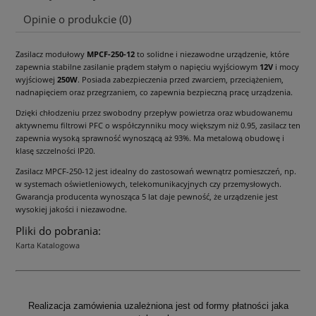
Cena nie zawiera ewentualnych kosztów płatności
Opinie o produkcie (0)
Zasilacz modułowy
MPCF-250-12
to solidne i niezawodne urządzenie, które
zapewnia stabilne zasilanie prądem stałym o napięciu wyjściowym
12V
i mocy
wyjściowej
250W
. Posiada zabezpieczenia przed zwarciem, przeciążeniem,
nadnapięciem oraz przegrzaniem, co zapewnia bezpieczną pracę urządzenia.
Dzięki chłodzeniu przez swobodny przepływ powietrza oraz wbudowanemu
aktywnemu filtrowi PFC o współczynniku mocy większym niż 0.95, zasilacz ten
zapewnia wysoką sprawność wynoszącą aż 93%. Ma metalową obudowę i
klasę szczelności IP20.
Zasilacz MPCF-250-12 jest idealny do zastosowań wewnątrz pomieszczeń, np.
w systemach oświetleniowych, telekomunikacyjnych czy przemysłowych.
Gwarancja producenta wynosząca 5 lat daje pewność, że urządzenie jest
wysokiej jakości i niezawodne.
Pliki do pobrania:
Karta Katalogowa
Realizacja zamówienia uzależniona jest od formy płatności jaka