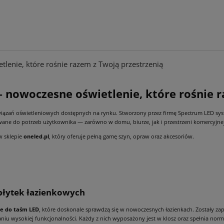
enie, które rośnie razem z Twoją przestrzenią
nowoczesne oświetlenie, które rośnie r
związań oświetleniowych dostępnych na rynku. Stworzony przez firmę Spectrum LED 
ane do potrzeb użytkownika — zarówno w domu, biurze, jak i przestrzeni komercyjnej
w sklepie
oneled.pl
, który oferuje pełną gamę szyn, opraw oraz akcesoriów.
 płytek łazienkowych
le do taśm LED
, które doskonale sprawdzą się w nowoczesnych łazienkach. Zostały za
iu wysokiej funkcjonalności. Każdy z nich wyposażony jest w klosz oraz spełnia norm