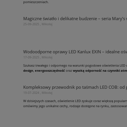
pomieszczeniach.
Magiczne światło i delikatne budzenie – seria Mary’
25-09-2025 , Mikołaj
Wodoodporne oprawy LED Kanlux EXIN – idealne oś
17-09-2025 , Mikołaj
Szukasz trwałego i odpornego na warunki pogodowe oświetlenia LED 
design
,
energooszczędność
oraz
wysoką odporność na czynniki at
Kompleksowy przewodnik po taśmach LED COB: od
19-07-2024 , Mikołaj
W dzisiejszych czasach, oświetlenie LED zyskuje coraz większą popular
omówimy jego unikalne cechy, rodzaje dostępne na rynku, zastosowani