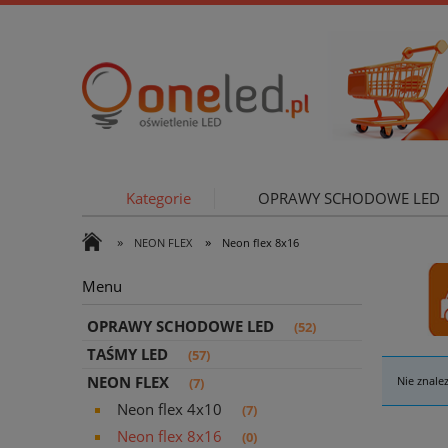
Kategorie
OPRAWY SCHODOWE LED
»
»
NEON FLEX
Neon flex 8x16
OŚWIETLE
Menu
OPRAWY SCHODOWE LED
(52)
TAŚMY LED
(57)
NEON FLEX
Nie znale
(7)
Neon flex 4x10
(7)
Neon flex 8x16
(0)