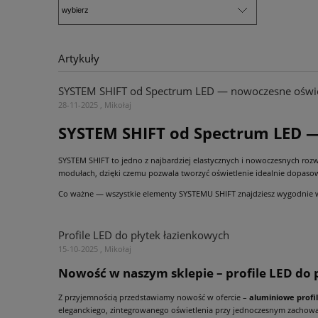
Artykuły
SYSTEM SHIFT od Spectrum LED — nowoczesne oświetl
28-11-2025 , Mikołaj
SYSTEM SHIFT od Spectrum LED — 
SYSTEM SHIFT to jedno z najbardziej elastycznych i nowoczesnych ro
modułach, dzięki czemu pozwala tworzyć oświetlenie idealnie dopasow
Co ważne — wszystkie elementy SYSTEMU SHIFT znajdziesz wygodnie 
Profile LED do płytek łazienkowych
15-10-2025 , Mikołaj
Nowość w naszym sklepie – profile LED do
Z przyjemnością przedstawiamy nowość w ofercie –
aluminiowe profi
eleganckiego, zintegrowanego oświetlenia przy jednoczesnym zachowan