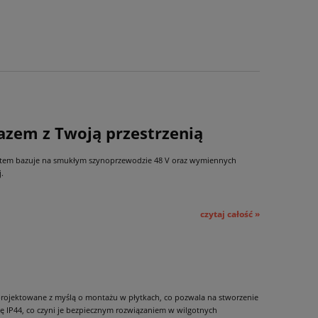
azem z Twoją przestrzenią
system bazuje na smukłym szynoprzewodzie 48 V oraz wymiennych
.
czytaj całość »
projektowane z myślą o montażu w płytkach, co pozwala na stworzenie
ę IP44, co czyni je bezpiecznym rozwiązaniem w wilgotnych