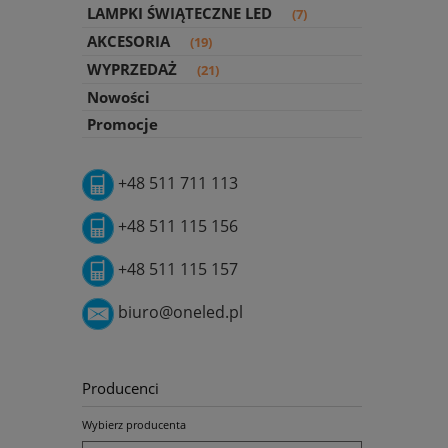
LAMPKI ŚWIĄTECZNE LED
(7)
AKCESORIA
(19)
WYPRZEDAŻ
(21)
Nowości
Promocje
+48 511 711 113
+48 511 115 156
+48 511 115 157
biuro@oneled.pl
Producenci
Wybierz producenta