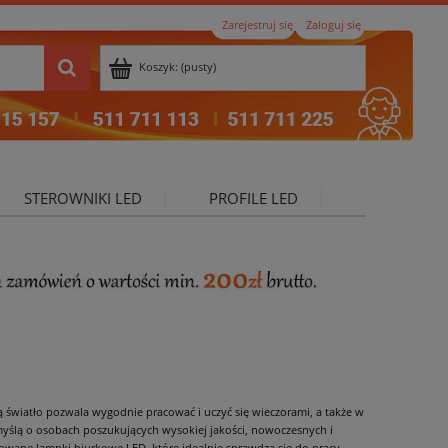
Zarejestruj się
Zaloguj się
Koszyk:
(pusty)
STEROWNIKI LED
PROFILE LED
ktualności
światło pozwala wygodnie pracować i uczyć się wieczorami, a także w
myślą o osobach poszukujących wysokiej jakości, nowoczesnych i
nowane lampki biurkowe LED, które idealnie sprawdzą się do pracy,