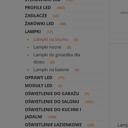
PROFILE LED
(363)
zawi
ZASILACZE
(42)
ŻARÓWKI LED
(68)
LAMPKI
(17)
Lampki na biurko
(9)
Lampki nocne
(8)
Lampki do gniazdka dla
dzieci
(0)
Lampki na baterie
(0)
OPRAWY LED
(77)
MODUŁY LED
(5)
OŚWIETLENIE DO GARAŻU
(7)
OŚWIETLENIE DO SALONU
(155)
OŚWIETLENIE DO KUCHNI I
JADALNI
(100)
OŚWIETLENIE ŁAZIENKOWE
Lamp
(24)