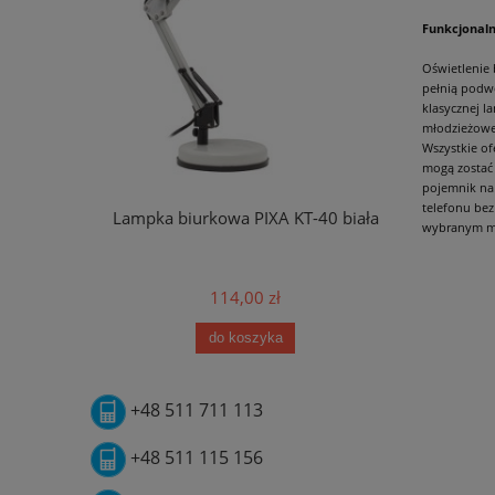
Funkcjonaln
Oświetlenie 
pełnią podwó
klasycznej l
młodzieżoweg
Wszystkie of
mogą zostać
pojemnik na
telefonu bez
Lampka biurkowa PIXA KT-40 biała
Lampka biu
wybranym mie
114,00 zł
do koszyka
+48 511 711 113
+48 511 115 156