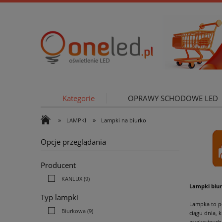
Kategorie
OPRAWY SCHODOWE LED
»
»
LAMPKI
Lampki na biurko
OŚWIETLE
Opcje przeglądania
Producent
KANLUX
(9)
Lampki biur
Typ lampki
Lampka to po
Biurkowa
(9)
ciągu dnia, 
atrakcyjnych