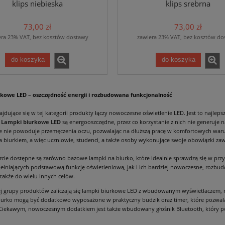
klips niebieska
klips srebrna
73,00 zł
73,00 zł
era 23% VAT, bez kosztów dostawy
zawiera 23% VAT, bez kosztów do
do koszyka
do koszyka
kowe LED – oszczędność energii i rozbudowana funkcjonalność
ajdujące się w tej kategorii produkty łączy nowoczesne oświetlenie LED. Jest to najlep
.
Lampki biurkowe LED
są energooszczędne, przez co korzystanie z nich nie generuje
re nie powoduje przemęczenia oczu, pozwalając na dłuższą pracę w komfortowych war
a biurkiem, a więc uczniowie, studenci, a także osoby wykonujące swoje obowiązki za
rcie dostępne są zarówno bazowe lampki na biurko, które idealnie sprawdzą się w prz
pełniających podstawową funkcję oświetleniową, jak i ich bardziej nowoczesne, roz
także do wielu innych celów.
ej grupy produktów zaliczają się lampki biurkowe LED z wbudowanym wyświetlaczem, 
urko mogą być dodatkowo wyposażone w praktyczny budzik oraz timer, które pozwalają
 Ciekawym, nowoczesnym dodatkiem jest także wbudowany głośnik Bluetooth, który po