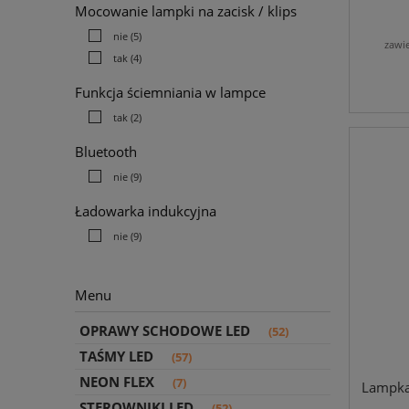
Mocowanie lampki na zacisk / klips
nie
(5)
zawi
tak
(4)
Funkcja ściemniania w lampce
tak
(2)
Bluetooth
nie
(9)
Ładowarka indukcyjna
nie
(9)
Menu
OPRAWY SCHODOWE LED
(52)
TAŚMY LED
(57)
NEON FLEX
(7)
Lampka
STEROWNIKI LED
(52)