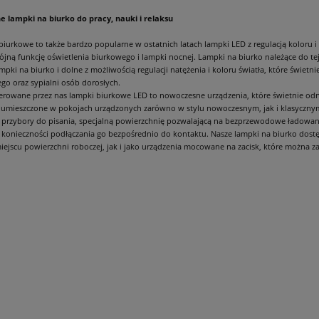
e lampki na biurko do pracy, nauki i relaksu
biurkowe to także bardzo popularne w ostatnich latach lampki LED z regulacją koloru 
jną funkcję oświetlenia biurkowego i lampki nocnej. Lampki na biurko należące do tej
ampki na biurko i dolne z możliwością regulacji natężenia i koloru światła, które świetn
o oraz sypialni osób dorosłych.
erowane przez nas lampki biurkowe LED to nowoczesne urządzenia, które świetnie odn
 umieszczone w pokojach urządzonych zarówno w stylu nowoczesnym, jak i klasyczn
 przybory do pisania, specjalną powierzchnię pozwalającą na bezprzewodowe ładowani
 konieczności podłączania go bezpośrednio do kontaktu. Nasze lampki na biurko dost
rkowa ZARA HR-40 srebrna
Lampka biurkowa SUZI HR60 na kl
jscu powierzchni roboczej, jak i jako urządzenia mocowane na zacisk, które można za
srebrna
84,00 zł
73,00 zł
do koszyka
do koszyka