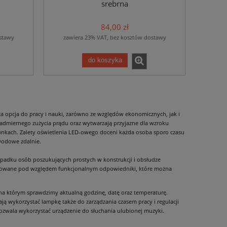
srebrna
84,00 zł
stawy
zawiera 23% VAT, bez kosztów dostawy
do koszyka
sza opcja do pracy i nauki, zarówno ze względów ekonomicznych, jak i
 nadmiernego zużycia prądu oraz wytwarzają przyjazne dla wzroku
unkach. Zalety oświetlenia LED-owego doceni każda osoba sporo czasu
wodowe zdalnie.
ypadku osób poszukujących prostych w konstrukcji i obsłudze
budowane pod względem funkcjonalnym odpowiedniki, które można
na którym sprawdzimy aktualną godzinę, datę oraz temperaturę.
 wykorzystać lampkę także do zarządzania czasem pracy i regulacji
zwala wykorzystać urządzenie do słuchania ulubionej muzyki.