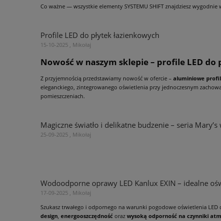
Co ważne — wszystkie elementy SYSTEMU SHIFT znajdziesz wygodnie 
Profile LED do płytek łazienkowych
15-10-2025 , Mikołaj
Nowość w naszym sklepie – profile LED do
Z przyjemnością przedstawiamy nowość w ofercie –
aluminiowe profi
eleganckiego, zintegrowanego oświetlenia przy jednoczesnym zachowan
pomieszczeniach.
Magiczne światło i delikatne budzenie – seria Mary’
25-09-2025 , Mikołaj
Wodoodporne oprawy LED Kanlux EXIN – idealne oś
17-09-2025 , Mikołaj
Szukasz trwałego i odpornego na warunki pogodowe oświetlenia LED 
design
,
energooszczędność
oraz
wysoką odporność na czynniki at