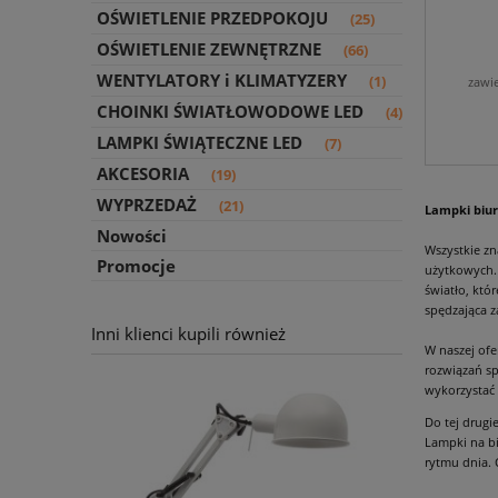
OŚWIETLENIE PRZEDPOKOJU
(25)
OŚWIETLENIE ZEWNĘTRZNE
(66)
WENTYLATORY i KLIMATYZERY
(1)
zawi
CHOINKI ŚWIATŁOWODOWE LED
(4)
LAMPKI ŚWIĄTECZNE LED
(7)
AKCESORIA
(19)
WYPRZEDAŻ
(21)
Lampki biur
Nowości
Wszystkie zn
Promocje
użytkowych
światło, któ
spędzająca z
Inni klienci kupili również
W naszej ofe
rozwiązań s
wykorzystać 
Do tej drugi
Lampki na bi
rytmu dnia.