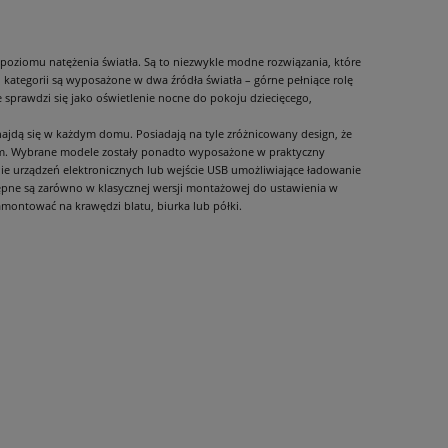
i poziomu natężenia światła. Są to niezwykle modne rozwiązania, które
 kategorii są wyposażone w dwa źródła światła – górne pełniące rolę
ie sprawdzi się jako oświetlenie nocne do pokoju dziecięcego,
ajdą się w każdym domu. Posiadają na tyle zróżnicowany design, że
ym. Wybrane modele zostały ponadto wyposażone w praktyczny
e urządzeń elektronicznych lub wejście USB umożliwiające ładowanie
ępne są zarówno w klasycznej wersji montażowej do ustawienia w
ips
Lampka biurkowa SUZI HR60 na klips
Lampka biurkowa S
montować na krawędzi blatu, biurka lub półki.
niebieska
cza
73,00 zł
73,0
do koszyka
do ko