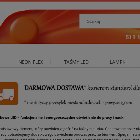
NEON FLEX
TAŚMY LED
LAMPKI
NIE ZEWNĘTRZNE
OŚWIETLENIE DO SALONU
A
kowe LED – funkcjonalne i energooszczędne oświetlenie do pracy i nauki
dstawowy element, który powinien zagościć na każdym biurku. Generowane przez nią 
kiedy potrzebujemy dodatkowego oświetlenia podczas pracy za biurkiem. Specjalnie z 
 wizualnie akcesoriów, powstała nasza oferta – znajdziesz w niej starannie wyselekcjo