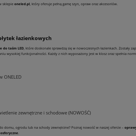
w sklepie
oneled.pl
, który oferuje pełną gamę szyn, opraw oraz akcesoriów.
 płytek łazienkowych
le do taśm LED
, które doskonale sprawdzą się w nowoczesnych łazienkach. Zostały za
iu wysokiej funkcjonalności. Każdy z nich wyposażony jest w klosz oraz spełnia norm
s w ONELED
wietlenie zewnętrzne i schodowe (NOWOŚĆ)
do domu, ogrodu lub na schody zewnętrzne? Poznaj nowość w naszej ofercie –
oprawy
mosferyczne
.