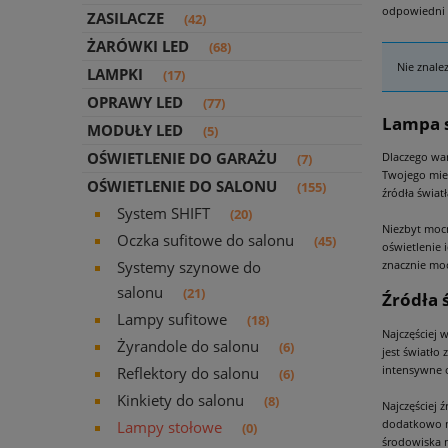
odpowiedni 
ZASILACZE
(42)
ŻARÓWKI LED
(68)
Nie znale
LAMPKI
(17)
OPRAWY LED
(77)
Lampa s
MODUŁY LED
(5)
OŚWIETLENIE DO GARAŻU
Dlaczego war
(7)
Twojego mie
OŚWIETLENIE DO SALONU
(155)
źródła świat
System SHIFT
(20)
Niezbyt mocn
Oczka sufitowe do salonu
(45)
oświetlenie 
Systemy szynowe do
znacznie moc
salonu
(21)
Źródła 
Lampy sufitowe
(18)
Najczęściej 
Żyrandole do salonu
(6)
jest światło
intensywne 
Reflektory do salonu
(6)
Kinkiety do salonu
(8)
Najczęściej 
dodatkowo ni
Lampy stołowe
(0)
środowiska n