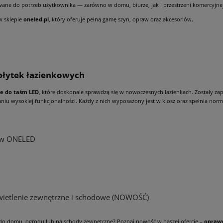
ane do potrzeb użytkownika — zarówno w domu, biurze, jak i przestrzeni komercyjnej
w sklepie
oneled.pl
, który oferuje pełną gamę szyn, opraw oraz akcesoriów.
 płytek łazienkowych
le do taśm LED
, które doskonale sprawdzą się w nowoczesnych łazienkach. Zostały za
iu wysokiej funkcjonalności. Każdy z nich wyposażony jest w klosz oraz spełnia norm
s w ONELED
wietlenie zewnętrzne i schodowe (NOWOŚĆ)
do domu, ogrodu lub na schody zewnętrzne? Poznaj nowość w naszej ofercie –
oprawy