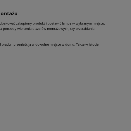
montażu
zy odpakować zakupiony produkt i postawić lampę w wybranym miejscu.
ma potrzeby wiercenia otworów montażowych, czy przerabiania
prądu i przenieść ją w dowolne miejsce w domu. Także w istocie