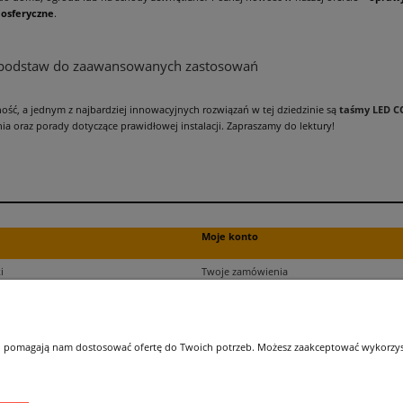
mosferyczne
.
 podstaw do zaawansowanych zastosowań
ność, a jednym z najbardziej innowacyjnych rozwiązań w tej dziedzinie są
taśmy LED C
a oraz porady dotyczące prawidłowej instalacji. Zapraszamy do lektury!
Moje konto
i
Twoje zamówienia
ści
Ustawienia plików cookies
Ustawienia konta
kupu
Przechowalnia
 i pomagają nam dostosować ofertę do Twoich potrzeb. Możesz zaakceptować wykorzysta
ji zamówień