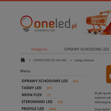
Kategorie
OPRAWY SCHODOWE LED
»
»
OŚWIETLENIE DO SALONU
Lampy stołowe
OŚWIETLE
Menu
OPRAWY SCHODOWE LED
(52)
TAŚMY LED
(57)
W jaki sposó
NEON FLEX
(7)
zupełnie od
STEROWNIKI LED
(52)
dekoracyjną.
PROFILE LED
(363)
Duży wybór l