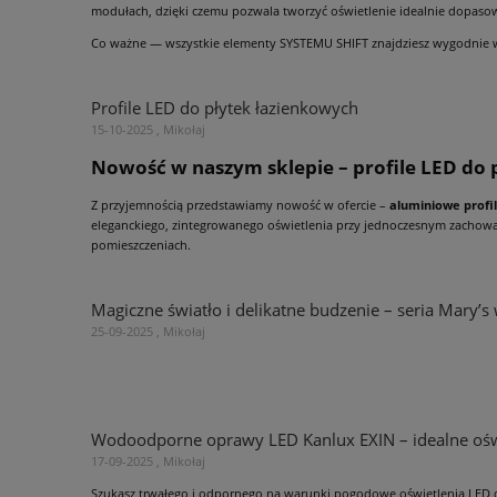
modułach, dzięki czemu pozwala tworzyć oświetlenie idealnie dopasow
Co ważne — wszystkie elementy SYSTEMU SHIFT znajdziesz wygodnie 
Profile LED do płytek łazienkowych
15-10-2025 , Mikołaj
Nowość w naszym sklepie – profile LED do
Z przyjemnością przedstawiamy nowość w ofercie –
aluminiowe profi
eleganckiego, zintegrowanego oświetlenia przy jednoczesnym zachowan
pomieszczeniach.
Magiczne światło i delikatne budzenie – seria Mary’
25-09-2025 , Mikołaj
Wodoodporne oprawy LED Kanlux EXIN – idealne oś
17-09-2025 , Mikołaj
Szukasz trwałego i odpornego na warunki pogodowe oświetlenia LED 