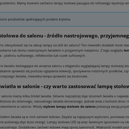
przedmiot. Mamy bowiem zarówno lampy stołowe pasujące do loftowego wystroju wnętrz
ziono produktów spełniających podane kryteria.
tołowa do salonu - źródło nastrojowego, przyjemneg
to zdecydować się na zakup lampy na stół do salonu? Ten niewielki dodatek może stw
szkania lub domu nastrojowym światłem o przyjemnym natężeniu. Z tego względu
lam
ła - plafonu sufitowego, reflektorów lub oczek sufitowych.
e światło dobiegające do wnętrza salonu z elegancko wyglądającej lampy stołowej d
idealnie sprawdzi się podczas oglądania telewizji, spożywania rodzinnych posiłków, c
niejszego światła, niewielka lampa sprawdzi się doskonale.
światła w salonie - czy warto zastosować lampę stoło
w salonie mamy kilka źródeł światła. Główne najczęściej daje strumień światła o najw
 zbliżone do dziennego, naturalnego światła słonecznego. Jednak wraz z końcem dnia i
oświetlenie w salonie. Wtedy
stylowe lampy stołowe do salonu
pokazują swoją przyd
źródłem światła są w nich żarówki ledowe. Zwykle są najlepszym wyborem, ponieważ m
e pobierają zbyt dużo energii. Lampy stołowe LED są więc świetnym sposobem na obni
aturalnego. Dodatkowo żarówki ledowe mają sporą żywotność. Większość modeli pozwo