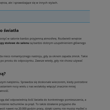
a, ale i sprawdzające się w innych stylach.
o światła
orzyć w salonie bardzo przyjemną atmosferę. Rozświetli wnętrze
py stołowe do salonu
są bardzo dobrym uzupełnieniem głównego
oda nieco romantycznego nastroju, gdy za oknem zapada zmrok. Takie
zy po prostu do odpoczynku. Zawsze wtedy, gdy nie chcesz używać
wą?
iększym natężeniu. Sprawdza się doskonale wieczorem, kiedy potrzebne
 nastaniem nocy wielu z nas wolałoby włączyć znacznie mniej
atność.
ogą dać odpowiednią ilość światła do konkretnego pomieszczenia, a
żenie rachunków za prąd. To także działanie przyjazne dla
li nawet na 20.000 godzin pracy, dzięki czemu nie musisz myśleć o