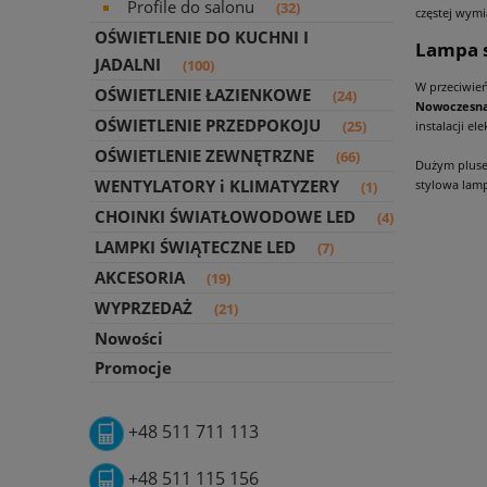
Profile do salonu
(32)
częstej wymi
OŚWIETLENIE DO KUCHNI I
Lampa s
JADALNI
(100)
W przeciwień
OŚWIETLENIE ŁAZIENKOWE
(24)
Nowoczesna
OŚWIETLENIE PRZEDPOKOJU
(25)
instalacji el
OŚWIETLENIE ZEWNĘTRZNE
(66)
Dużym plusem
WENTYLATORY i KLIMATYZERY
stylowa lamp
(1)
CHOINKI ŚWIATŁOWODOWE LED
(4)
LAMPKI ŚWIĄTECZNE LED
(7)
AKCESORIA
(19)
WYPRZEDAŻ
(21)
Nowości
Promocje
+48 511 711 113
+48 511 115 156