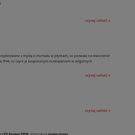
.
czytaj całość »
projektowane z myślą o montażu w płytkach, co pozwala na stworzenie
ę IP44, co czyni je bezpiecznym rozwiązaniem w wilgotnych
czytaj całość »
czytaj całość »
 LED Kanlux EXIN
, które łączą
nowoczesny