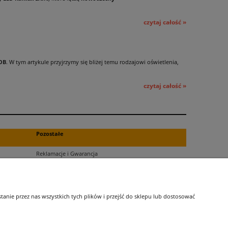
czytaj całość »
OB
. W tym artykule przyjrzymy się bliżej temu rodzajowi oświetlenia,
czytaj całość »
Pozostałe
Reklamacje i Gwarancja
Zwroty
Blog
nie przez nas wszystkich tych plików i przejść do sklepu lub dostosować