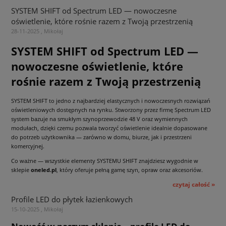
SYSTEM SHIFT od Spectrum LED — nowoczesne
oświetlenie, które rośnie razem z Twoją przestrzenią
28-11-2025 , Mikołaj
SYSTEM SHIFT od Spectrum LED —
nowoczesne oświetlenie, które
rośnie razem z Twoją przestrzenią
SYSTEM SHIFT to jedno z najbardziej elastycznych i nowoczesnych rozwiązań
oświetleniowych dostępnych na rynku. Stworzony przez firmę Spectrum LED
system bazuje na smukłym szynoprzewodzie 48 V oraz wymiennych
modułach, dzięki czemu pozwala tworzyć oświetlenie idealnie dopasowane
do potrzeb użytkownika — zarówno w domu, biurze, jak i przestrzeni
komercyjnej.
Co ważne — wszystkie elementy SYSTEMU SHIFT znajdziesz wygodnie w
sklepie
oneled.pl
, który oferuje pełną gamę szyn, opraw oraz akcesoriów.
czytaj całość »
Profile LED do płytek łazienkowych
15-10-2025 , Mikołaj