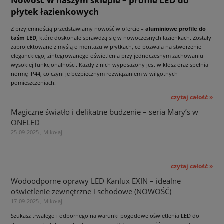
Nowość w naszym sklepie – profile LED do
płytek łazienkowych
Z przyjemnością przedstawiamy nowość w ofercie –
aluminiowe profile do
taśm LED
, które doskonale sprawdzą się w nowoczesnych łazienkach. Zostały
zaprojektowane z myślą o montażu w płytkach, co pozwala na stworzenie
eleganckiego, zintegrowanego oświetlenia przy jednoczesnym zachowaniu
wysokiej funkcjonalności. Każdy z nich wyposażony jest w klosz oraz spełnia
normę IP44, co czyni je bezpiecznym rozwiązaniem w wilgotnych
pomieszczeniach.
czytaj całość »
Magiczne światło i delikatne budzenie – seria Mary’s w
ONELED
25-09-2025 , Mikołaj
czytaj całość »
Wodoodporne oprawy LED Kanlux EXIN – idealne
oświetlenie zewnętrzne i schodowe (NOWOŚĆ)
17-09-2025 , Mikołaj
Szukasz trwałego i odpornego na warunki pogodowe oświetlenia LED do