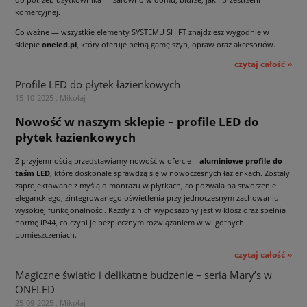
komercyjnej.
Co ważne — wszystkie elementy SYSTEMU SHIFT znajdziesz wygodnie w
sklepie
oneled.pl
, który oferuje pełną gamę szyn, opraw oraz akcesoriów.
czytaj całość »
Profile LED do płytek łazienkowych
15-10-2025 , Mikołaj
Nowość w naszym sklepie – profile LED do
płytek łazienkowych
Z przyjemnością przedstawiamy nowość w ofercie –
aluminiowe profile do
taśm LED
, które doskonale sprawdzą się w nowoczesnych łazienkach. Zostały
zaprojektowane z myślą o montażu w płytkach, co pozwala na stworzenie
eleganckiego, zintegrowanego oświetlenia przy jednoczesnym zachowaniu
wysokiej funkcjonalności. Każdy z nich wyposażony jest w klosz oraz spełnia
normę IP44, co czyni je bezpiecznym rozwiązaniem w wilgotnych
pomieszczeniach.
czytaj całość »
Magiczne światło i delikatne budzenie – seria Mary’s w
ONELED
25-09-2025 , Mikołaj