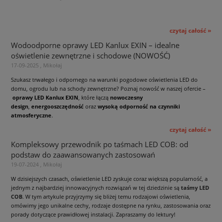
czytaj całość »
Wodoodporne oprawy LED Kanlux EXIN – idealne
oświetlenie zewnętrzne i schodowe (NOWOŚĆ)
17-09-2025 , Mikołaj
Szukasz trwałego i odpornego na warunki pogodowe oświetlenia LED do
domu, ogrodu lub na schody zewnętrzne? Poznaj nowość w naszej ofercie –
oprawy LED Kanlux EXIN
, które łączą
nowoczesny
design
,
energooszczędność
oraz
wysoką odporność na czynniki
atmosferyczne
.
czytaj całość »
Kompleksowy przewodnik po taśmach LED COB: od
podstaw do zaawansowanych zastosowań
19-07-2024 , Mikołaj
W dzisiejszych czasach, oświetlenie LED zyskuje coraz większą popularność, a
jednym z najbardziej innowacyjnych rozwiązań w tej dziedzinie są
taśmy LED
COB
. W tym artykule przyjrzymy się bliżej temu rodzajowi oświetlenia,
omówimy jego unikalne cechy, rodzaje dostępne na rynku, zastosowania oraz
porady dotyczące prawidłowej instalacji. Zapraszamy do lektury!