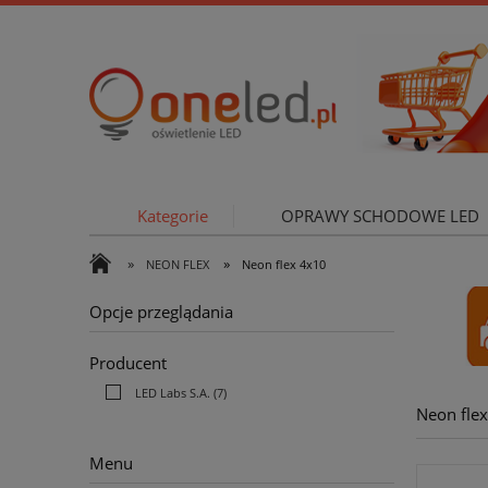
Kategorie
OPRAWY SCHODOWE LED
»
»
NEON FLEX
Neon flex 4x10
OŚWIETLE
Opcje przeglądania
Producent
LED Labs S.A.
(7)
Neon fle
Menu