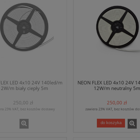
LEX LED 4x10 24V 140led/m
NEON FLEX LED 4x10 24V 1
12W/m biały ciepły 5m
12W/m neutralny 5
250,00 zł
250,00 zł
era 23% VAT, bez kosztów dostawy
zawiera 23% VAT, bez kosztów do
do koszyka