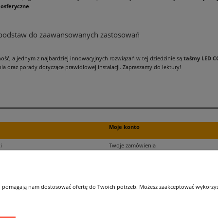
mosferyczne
.
 podstaw do zaawansowanych zastosowań
ność, a jednym z najbardziej innowacyjnych rozwiązań w tej dziedzinie są
taśmy LED C
a oraz porady dotyczące prawidłowej instalacji. Zapraszamy do lektury!
Moje konto
i
Twoje zamówienia
ści
Ustawienia plików cookies
Ustawienia konta
kupu
Przechowalnia
 i pomagają nam dostosować ofertę do Twoich potrzeb. Możesz zaakceptować wykorzysta
ji zamówień