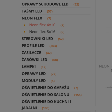
OPRAWY SCHODOWE LED
(52)
TAŚMY LED
(57)
NEON FLEX
(7)
Neon flex 4x10
(7)
Neon flex 8x16
(0)
STEROWNIKI LED
(52)
PROFILE LED
(363)
ZASILACZE
(42)
ŻARÓWKI LED
(68)
NEON F
LAMPKI
(17)
OPRAWY LED
(77)
MODUŁY LED
(5)
OŚWIETLENIE DO GARAŻU
zawi
(7)
OŚWIETLENIE DO SALONU
(155)
OŚWIETLENIE DO KUCHNI I
JADALNI
(100)