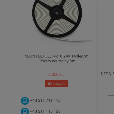
NEON FLEX LED 4x10 24V 140led/m
NEON FLE
12W/m neutralny 5m
NEON F
250,00 zł
do koszyka
zawi
+48 511 711 113
+48 511 115 156