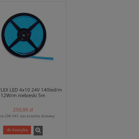
NEON FLEX LED 4x10 24V 140led
X LED 4x10 24V 140led/m
12W/m biały zimny 5m
12W/m żółty 5m
LEX LED 4x10 24V 140led/m
250,00 zł
250,00 zł
12W/m niebieski 5m
do koszyka
250,00 zł
era 23% VAT, bez kosztów dostawy
do koszyka