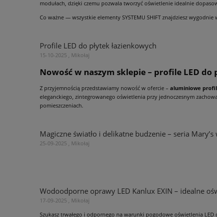
modułach, dzięki czemu pozwala tworzyć oświetlenie idealnie dopasow
Co ważne — wszystkie elementy SYSTEMU SHIFT znajdziesz wygodnie 
Profile LED do płytek łazienkowych
15-10-2025 , Mikołaj
Nowość w naszym sklepie – profile LED do
Z przyjemnością przedstawiamy nowość w ofercie –
aluminiowe profi
eleganckiego, zintegrowanego oświetlenia przy jednoczesnym zachowan
pomieszczeniach.
Magiczne światło i delikatne budzenie – seria Mary’
25-09-2025 , Mikołaj
Wodoodporne oprawy LED Kanlux EXIN – idealne oś
17-09-2025 , Mikołaj
Szukasz trwałego i odpornego na warunki pogodowe oświetlenia LED 