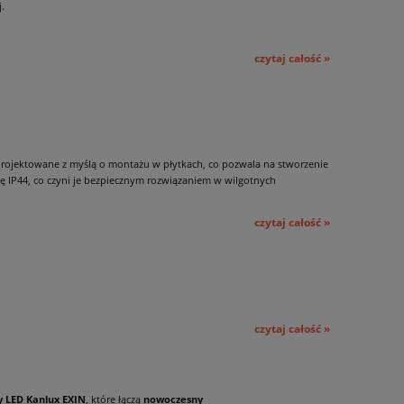
.
czytaj całość »
projektowane z myślą o montażu w płytkach, co pozwala na stworzenie
ę IP44, co czyni je bezpiecznym rozwiązaniem w wilgotnych
czytaj całość »
czytaj całość »
 LED Kanlux EXIN
, które łączą
nowoczesny