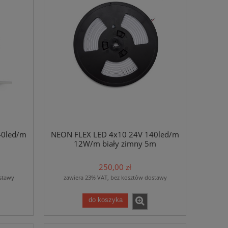
40led/m
NEON FLEX LED 4x10 24V 140led/m
m
12W/m biały zimny 5m
250,00 zł
stawy
zawiera 23% VAT, bez kosztów dostawy
do koszyka