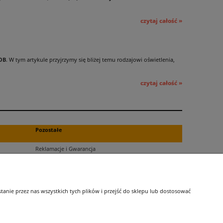
czytaj całość »
OB
. W tym artykule przyjrzymy się bliżej temu rodzajowi oświetlenia,
czytaj całość »
Pozostałe
Reklamacje i Gwarancja
Zwroty
Blog
nie przez nas wszystkich tych plików i przejść do sklepu lub dostosować