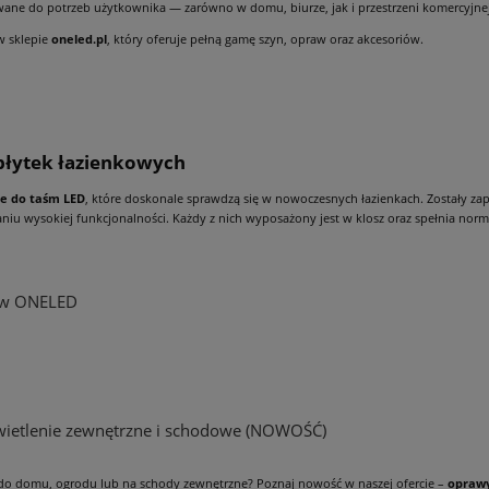
ane do potrzeb użytkownika — zarówno w domu, biurze, jak i przestrzeni komercyjnej
w sklepie
oneled.pl
, który oferuje pełną gamę szyn, opraw oraz akcesoriów.
 płytek łazienkowych
le do taśm LED
, które doskonale sprawdzą się w nowoczesnych łazienkach. Zostały za
iu wysokiej funkcjonalności. Każdy z nich wyposażony jest w klosz oraz spełnia norm
s w ONELED
wietlenie zewnętrzne i schodowe (NOWOŚĆ)
do domu, ogrodu lub na schody zewnętrzne? Poznaj nowość w naszej ofercie –
oprawy