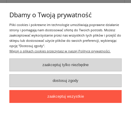
Sufitowa oprawa punktowa BORD DLP-50 Czarna
Dbamy o Twoją prywatność
69,00 zł
Pliki cookies i pokrewne im technologie umożliwiają poprawne działanie
zawiera 23% VAT, bez kosztów dostawy
strony i pomagają nam dostosować ofertę do Twoich potrzeb. Możesz
zaakceptować wykorzystanie przez nas wszystkich tych plików i przejść do
sklepu lub dostosować użycie plików do swoich preferencji, wybierając
do koszyka
opcję "Dostosuj zgody".
Więcej o plikach cookies przeczytasz w naszej Polityce prywatności.
zaakceptuj tylko niezbędne
dostosuj zgody
zaakceptuj wszystkie