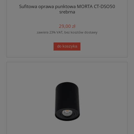
Sufitowa oprawa punktowa MORTA CT-DSO50
srebrna
29,00 zł
zawiera 23% VAT, bez kosztów dostawy
do koszyka