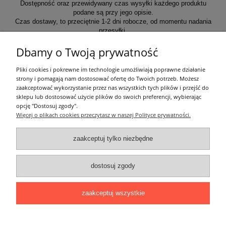
Dostępność oraz przewidywany czas wysyłki każdego produktu
podane są przy jego opisie.
Czas dostawy, to przeciętnie 1-2 dni robocze, od momentu nadania
przesyłki.
Dbamy o Twoją prywatność
Informacje ogólne
Pliki cookies i pokrewne im technologie umożliwiają poprawne działanie
strony i pomagają nam dostosować ofertę do Twoich potrzeb. Możesz
zaakceptować wykorzystanie przez nas wszystkich tych plików i przejść do
Zakupy
sklepu lub dostosować użycie plików do swoich preferencji, wybierając
opcję "Dostosuj zgody".
Więcej o plikach cookies przeczytasz w naszej Polityce prywatności.
Moje konto
zaakceptuj tylko niezbędne
Pozostałe
dostosuj zgody
Łatwy dojazd z Sopotu, Gdańska i Gdyni - przekonaj się i kup również na
miejscu!
ONELED, ul. Kasprowicza 4, 83-000 Pruszcz Gdański
zaakceptuj wszystkie
e-mail: biuro@oneled.pl | tel.: 511-711-113 | tel.: 511-115-157 | tel.: 511-711-
225