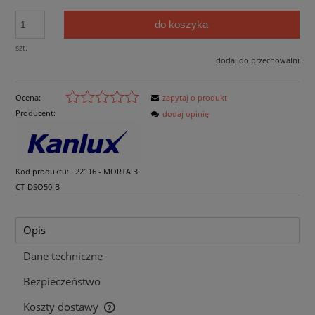
do koszyka
szt.
dodaj do przechowalni
Ocena:
zapytaj o produkt
Producent:
dodaj opinię
Kod produktu:
22116 - MORTA B
CT-DSO50-B
Opis
Dane techniczne
Bezpieczeństwo
Koszty dostawy
Cena nie zawiera ewentualnych kosztów płatności