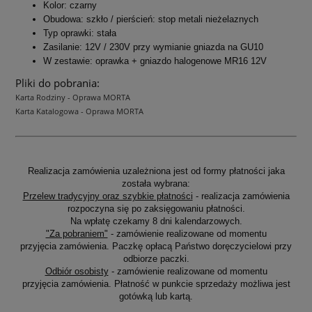
Kolor: czarny
Obudowa: szkło / pierścień: stop metali nieżelaznych
Typ oprawki: stała
Zasilanie: 12V / 230V przy wymianie gniazda na GU10
W zestawie: oprawka + gniazdo halogenowe MR16 12V
Pliki do pobrania:
Karta Rodziny - Oprawa MORTA
Karta Katalogowa - Oprawa MORTA
Realizacja zamówienia uzależniona jest od formy płatności jaka
została wybrana:
Przelew tradycyjny oraz szybkie płatności
- realizacja zamówienia
rozpoczyna się po zaksięgowaniu płatności.
Na wpłatę czekamy 8 dni kalendarzowych.
"Za pobraniem"
- zamówienie realizowane od momentu
przyjęcia zamówienia. Paczkę opłacą Państwo doręczycielowi przy
odbiorze paczki.
Odbiór osobisty
- zamówienie realizowane od momentu
przyjęcia zamówienia. Płatność w punkcie sprzedaży możliwa jest
gotówką lub kartą.