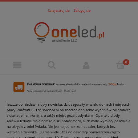
Zarejestruj się
Zaloguj się
Jeszcze do niedawna były nowinką, dziś zagościły w wielu domach i miejscach
pracy. Żarówki LED są sposobem na znaczne obniżenie wydatków związanych
z oświetleniem wnętrz, a także miejsc poza budynkami. Oparte o diody
żarówki ledowe mają bardzo niski pobór mocy, a ich małe wymiary pozwalają
na ukrycie źródeł światła. Nie jest to jednak koniec zalet, których bez
wątpienia żarówka LED ma wiele. Dziś do dekoracji pomieszczeń często
stosuje się żarówki ozdobne LED. Z jednej strony wraz z designerskimi