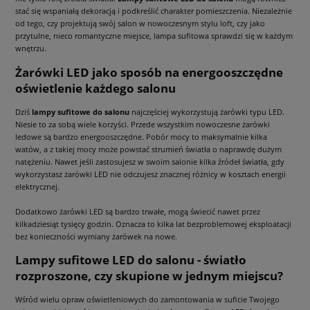
stać się wspaniałą dekoracją i podkreślić charakter pomieszczenia. Niezależnie
od tego, czy projektują swój salon w nowoczesnym stylu loft, czy jako
przytulne, nieco romantyczne miejsce, lampa sufitowa sprawdzi się w każdym
wnętrzu.
Żarówki LED jako sposób na energooszczędne
oświetlenie każdego salonu
Dziś
lampy sufitowe do salonu
najczęściej wykorzystują żarówki typu LED.
Niesie to za sobą wiele korzyści. Przede wszystkim nowoczesne żarówki
ledowe są bardzo energooszczędne. Pobór mocy to maksymalnie kilka
watów, a z takiej mocy może powstać strumień światła o naprawdę dużym
natężeniu. Nawet jeśli zastosujesz w swoim salonie kilka źródeł światła, gdy
wykorzystasz żarówki LED nie odczujesz znacznej różnicy w kosztach energii
elektrycznej.
Dodatkowo żarówki LED są bardzo trwałe, mogą świecić nawet przez
kilkadziesiąt tysięcy godzin. Oznacza to kilka lat bezproblemowej eksploatacji
bez konieczności wymiany żarówek na nowe.
Lampy sufitowe LED do salonu - światło
rozproszone, czy skupione w jednym miejscu?
Wśród wielu opraw oświetleniowych do zamontowania w suficie Twojego