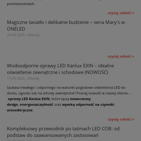
pomieszczeniach.
czytaj całość »
Magiczne światło i delikatne budzenie – seria Mary’s w
ONELED
25-09-2025 , Mikołaj
czytaj całość »
Wodoodporne oprawy LED Kanlux EXIN – idealne
oświetlenie zewnętrzne i schodowe (NOWOŚĆ)
17-09-2025 , Mikołaj
Szukasz trwałego i odpornego na warunki pogodowe oświetlenia LED do
domu, ogrodu lub na schody zewnętrzne? Poznaj nowość w naszej ofercie –
oprawy LED Kanlux EXIN
, które łączą
nowoczesny
design
,
energooszczędność
oraz
wysoką odporność na czynniki
atmosferyczne
.
czytaj całość »
Kompleksowy przewodnik po taśmach LED COB: od
podstaw do zaawansowanych zastosowań