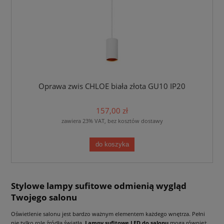
Oprawa zwis CHLOE biała złota GU10 IP20
157,00 zł
zawiera 23% VAT, bez kosztów dostawy
do koszyka
Stylowe lampy sufitowe odmienią wygląd
Twojego salonu
Oświetlenie salonu jest bardzo ważnym elementem każdego wnętrza. Pełni
nie tylko rolę źródła światła.
Lampy sufitowe LED do salonu
mogą również