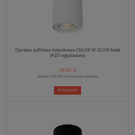
Oprawa sufitowa natynkowa CHLOE M GU10 biała
IP20 regulowana
68,00 zł
zawiera 23% VAT, bez kosztów dostawy
do koszyka