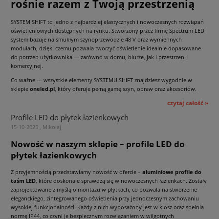
rośnie razem z Twoją przestrzenią
SYSTEM SHIFT to jedno z najbardziej elastycznych i nowoczesnych rozwiązań
oświetleniowych dostępnych na rynku. Stworzony przez firmę Spectrum LED
system bazuje na smukłym szynoprzewodzie 48 V oraz wymiennych
modułach, dzięki czemu pozwala tworzyć oświetlenie idealnie dopasowane
do potrzeb użytkownika — zarówno w domu, biurze, jak i przestrzeni
komercyjnej.
Co ważne — wszystkie elementy SYSTEMU SHIFT znajdziesz wygodnie w
sklepie
oneled.pl
, który oferuje pełną gamę szyn, opraw oraz akcesoriów.
czytaj całość »
Profile LED do płytek łazienkowych
15-10-2025 , Mikołaj
Nowość w naszym sklepie – profile LED do
płytek łazienkowych
Z przyjemnością przedstawiamy nowość w ofercie –
aluminiowe profile do
taśm LED
, które doskonale sprawdzą się w nowoczesnych łazienkach. Zostały
zaprojektowane z myślą o montażu w płytkach, co pozwala na stworzenie
eleganckiego, zintegrowanego oświetlenia przy jednoczesnym zachowaniu
wysokiej funkcjonalności. Każdy z nich wyposażony jest w klosz oraz spełnia
normę IP44, co czyni je bezpiecznym rozwiązaniem w wilgotnych