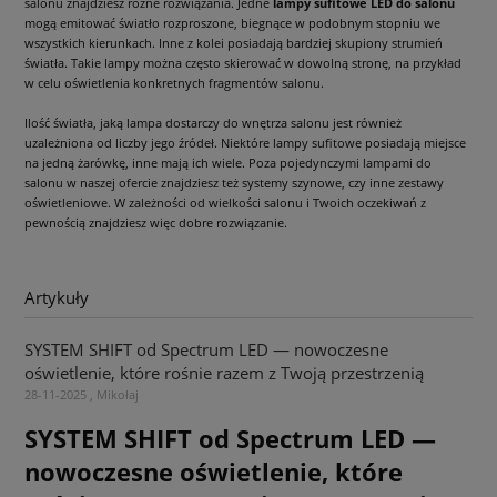
salonu znajdziesz różne rozwiązania. Jedne
lampy sufitowe LED do salonu
mogą emitować światło rozproszone, biegnące w podobnym stopniu we
wszystkich kierunkach. Inne z kolei posiadają bardziej skupiony strumień
światła. Takie lampy można często skierować w dowolną stronę, na przykład
w celu oświetlenia konkretnych fragmentów salonu.
Ilość światła, jaką lampa dostarczy do wnętrza salonu jest również
uzależniona od liczby jego źródeł. Niektóre lampy sufitowe posiadają miejsce
na jedną żarówkę, inne mają ich wiele. Poza pojedynczymi lampami do
salonu w naszej ofercie znajdziesz też systemy szynowe, czy inne zestawy
oświetleniowe. W zależności od wielkości salonu i Twoich oczekiwań z
pewnością znajdziesz więc dobre rozwiązanie.
Artykuły
SYSTEM SHIFT od Spectrum LED — nowoczesne
oświetlenie, które rośnie razem z Twoją przestrzenią
28-11-2025 , Mikołaj
SYSTEM SHIFT od Spectrum LED —
nowoczesne oświetlenie, które