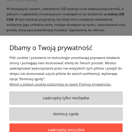
19-07-2024 , Mikołaj
W dzisiejszych czasach, oświetlenie LED zyskuje coraz większą popularność, a
jednym z najbardziej innowacyjnych rozwiązań w tej dziedzinie są
taśmy LED
COB
. W tym artykule przyjrzymy się bliżej temu rodzajowi oświetlenia,
omówimy jego unikalne cechy, rodzaje dostępne na rynku, zastosowania oraz
porady dotyczące prawidłowej instalacji. Zapraszamy do lektury!
czytaj całość »
Dbamy o Twoją prywatność
Informacje ogólne
Pliki cookies i pokrewne im technologie umożliwiają poprawne działanie
strony i pomagają nam dostosować ofertę do Twoich potrzeb. Możesz
zaakceptować wykorzystanie przez nas wszystkich tych plików i przejść do
Zakupy
sklepu lub dostosować użycie plików do swoich preferencji, wybierając
opcję "Dostosuj zgody".
Więcej o plikach cookies przeczytasz w naszej Polityce prywatności.
Moje konto
zaakceptuj tylko niezbędne
Pozostałe
dostosuj zgody
Łatwy dojazd z Sopotu, Gdańska i Gdyni - przekonaj się i kup również na
miejscu!
ONELED, ul. Kasprowicza 4, 83-000 Pruszcz Gdański
zaakceptuj wszystkie