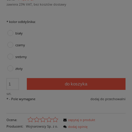
zawiera 23% VAT, bez kosztów dostawy
*
kolor odbłyśnika:
biały
czarny
srebrny
złoty
do koszyka
szt.
*
- Pole wymagane
dodaj do przechowalni
Ocena:
zapytaj o produkt
Producent:
Wojnarowscy Sp. z o.
dodaj opinię