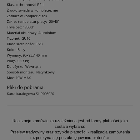
Klasa ochronności PP: I
Źródło światła w komplecie: nie
Zasilacz w komplecie: tak
Zakres temperatur pracy: -20/40°
Trwałość: 17000h
Materiał obudowy: Aluminium
Trzonek: GU10
Klasa szczelności: IP20
Kolor: Biały
Wymiary: 95x95x140 mm
Waga: 0.53 kg
Do użytku: Wewnątrz
Sposób montażu: Natynkowy
Moc: 10W MAX
Pliki do pobrania:
Karta katalogowa SLIP005020
Realizacja zamówienia uzależniona jest od formy płatności jaka
została wybrana:
Przelew tradycyjny oraz szybkie płatności
- realizacja zamówienia
rozpoczyna się po zaksięgowaniu płatności.