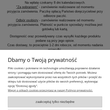
Na wpłatę czekamy 8 dni kalendarzowych.
"Za pobraniem"
- zamówienie realizowane od momentu
przyjęcia zamówienia. Paczkę opłacą Państwo doręczycielowi przy
odbiorze paczki.
Odbiór osobisty
- zamówienie realizowane od momentu
przyjęcia zamówienia. Płatność w punkcie sprzedaży możliwa jest
gotówką lub kartą.
Dostępność oraz przewidywany czas wysyłki każdego produktu
podane są przy jego opisie.
Czas dostawy, to przeciętnie 1-2 dni robocze, od momentu nadania
przesyłki.
Dbamy o Twoją prywatność
Informacje ogólne
Pliki cookies i pokrewne im technologie umożliwiają poprawne działanie
strony i pomagają nam dostosować ofertę do Twoich potrzeb. Możesz
zaakceptować wykorzystanie przez nas wszystkich tych plików i przejść do
Zakupy
sklepu lub dostosować użycie plików do swoich preferencji, wybierając
opcję "Dostosuj zgody".
Więcej o plikach cookies przeczytasz w naszej Polityce prywatności.
Moje konto
zaakceptuj tylko niezbędne
Pozostałe