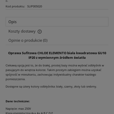
o.
Kod produktu:
SLIP005020
Opis
Koszty dostawy
Cena nie zawiera ewentualnych kosztów płatności
Opinie o produkcie (0)
Oprawa Sufitowa CHLOE ELEMENTO biała kwadratowa GU10
IP20 z wymiennym źródłem światła
Ciekawą opcją jest to, że do białej, prostej bazy można wybrać odbłyśnik w
pasującym do wnętrza kolorze. Takim prostym zabiegiem można uzyskać
spójność w mieszkaniu, zachowując indywidualny charakter każdego
pomieszczenia.
Dostępne są cztery kolory odbłyśnika: biały, czarny, złoty lub srebrny.
Dane techniczne:
Napięcie: max 250V
Klasa energetyczna A++,A+,A,B,C,D,E