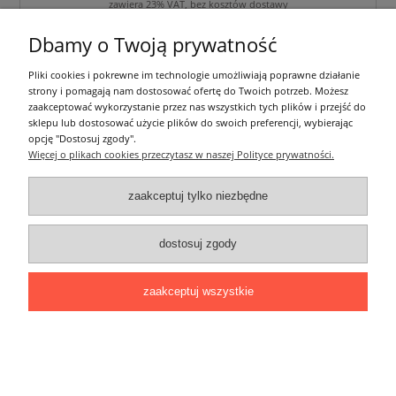
zawiera 23% VAT, bez kosztów dostawy
Dbamy o Twoją prywatność
do koszyka
Pliki cookies i pokrewne im technologie umożliwiają poprawne działanie
strony i pomagają nam dostosować ofertę do Twoich potrzeb. Możesz
zaakceptować wykorzystanie przez nas wszystkich tych plików i przejść do
sklepu lub dostosować użycie plików do swoich preferencji, wybierając
opcję "Dostosuj zgody".
Więcej o plikach cookies przeczytasz w naszej Polityce prywatności.
zaakceptuj tylko niezbędne
dostosuj zgody
zaakceptuj wszystkie
Profil LUMINES do taśm LED - typ Y Czarny
Anodowany - 2 m
54,00 zł