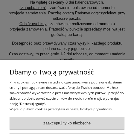
Na wpłatę czekamy 8 dni kalendarzowych.
"Za pobraniem"
- zamówienie realizowane od momentu
przyjęcia zamówienia. Paczkę opłacą Państwo doręczycielowi przy
odbiorze paczki.
Odbiór osobisty
- zamówienie realizowane od momentu
przyjęcia zamówienia. Płatność w punkcie sprzedaży możliwa jest
gotówką lub kartą.
Dostępność oraz przewidywany czas wysyłki każdego produktu
podane są przy jego opisie.
Czas dostawy, to przeciętnie 1-2 dni robocze, od momentu nadania
przesyłki.
Dbamy o Twoją prywatność
Informacje ogólne
Pliki cookies i pokrewne im technologie umożliwiają poprawne działanie
strony i pomagają nam dostosować ofertę do Twoich potrzeb. Możesz
zaakceptować wykorzystanie przez nas wszystkich tych plików i przejść do
Zakupy
sklepu lub dostosować użycie plików do swoich preferencji, wybierając
opcję "Dostosuj zgody".
Więcej o plikach cookies przeczytasz w naszej Polityce prywatności.
Moje konto
zaakceptuj tylko niezbędne
Pozostałe