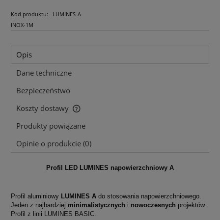
Kod produktu:
LUMINES-A-
INOX-1M
Opis
Dane techniczne
Bezpieczeństwo
Koszty dostawy
Cena nie zawiera ewentualnych kosztów płatności
Produkty powiązane
Opinie o produkcie (0)
Profil LED LUMINES napowierzchniowy A
Profil aluminiowy
LUMINES A
do stosowania napowierzchniowego.
Jeden z najbardziej
minimalistycznych
i
nowoczesnych
projektów.
Profil z linii LUMINES BASIC.