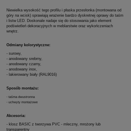
Niewielka wysokość tego profilu i płaska przesłonka (montowana od
góry na wcisk) sprawiają wrażenie bardzo dyskretnej oprawy do taśm
i listw LED. Doskonale nadaje się do stosowania jako element
podświetleń dekoracyjnych w meblarstwie oraz wykończeniach
wnętrz.
Odmiany kolorystyczne:
- surowy,
- anodowany srebrny,
- anodowany czarny,
- anodowany inox,
- lakierowany biały (RAL9016)
Sposób montażu:
- taśma dwustronna
- uchwyty montażowe
Akcesoria:
- klosz BASIC z tworzywa PVC - mleczny, mrożony lub
transparentny