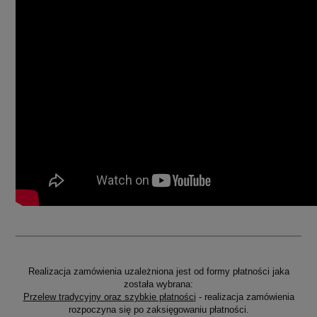
Realizacja zamówienia uzależniona jest od formy płatności jaka
została wybrana:
Przelew tradycyjny oraz szybkie płatności
- realizacja zamówienia
rozpoczyna się po zaksięgowaniu płatności.