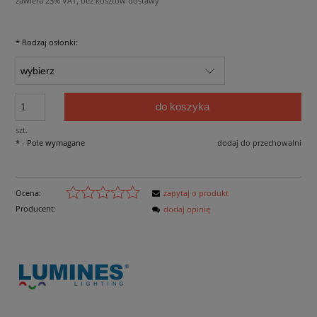
zawiera 23% VAT, bez kosztów dostawy
*
Rodzaj osłonki:
do koszyka
szt.
*
- Pole wymagane
dodaj do przechowalni
Ocena:
zapytaj o produkt
Producent:
dodaj opinię