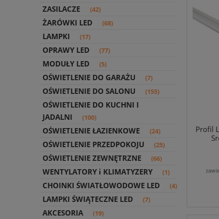
ZASILACZE
(42)
ŻARÓWKI LED
(68)
LAMPKI
(17)
OPRAWY LED
(77)
MODUŁY LED
(5)
OŚWIETLENIE DO GARAŻU
(7)
OŚWIETLENIE DO SALONU
(155)
OŚWIETLENIE DO KUCHNI I
JADALNI
(100)
Profil
OŚWIETLENIE ŁAZIENKOWE
(24)
Sr
OŚWIETLENIE PRZEDPOKOJU
(25)
OŚWIETLENIE ZEWNĘTRZNE
(66)
WENTYLATORY i KLIMATYZERY
zawi
(1)
CHOINKI ŚWIATŁOWODOWE LED
(4)
LAMPKI ŚWIĄTECZNE LED
(7)
AKCESORIA
(19)