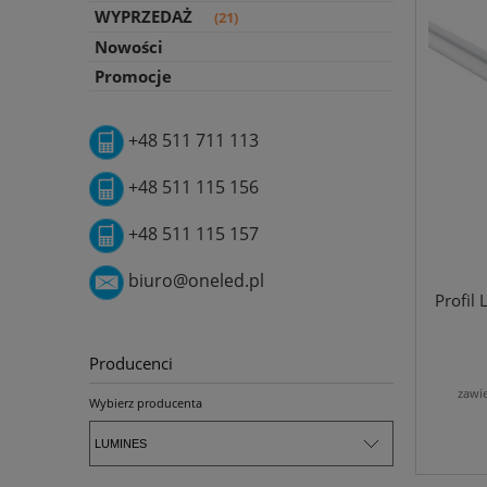
WYPRZEDAŻ
(21)
Nowości
Promocje
+48 511 711 113
+48 511 115 156
+48 511 115 157
biuro@oneled.pl
Profil
Producenci
zawi
Wybierz producenta