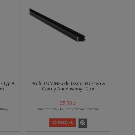
- typ A
Profil LUMINES do taśm LED - typ A
 m
Czarny Anodowany - 2 m
35,00 zł
stawy
zawiera 23% VAT, bez kosztów dostawy
do koszyka