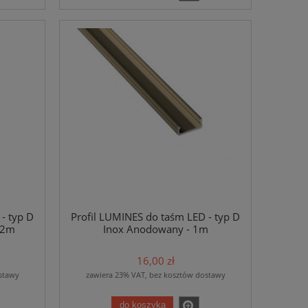
- typ D
Profil LUMINES do taśm LED - typ D
02m
Inox Anodowany - 1m
16,00 zł
stawy
zawiera 23% VAT, bez kosztów dostawy
do koszyka