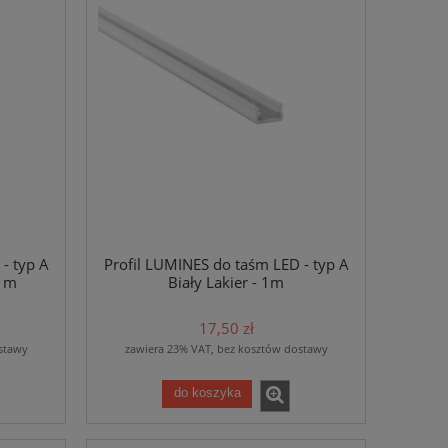
- typ A
Profil LUMINES do taśm LED - typ A
2 m
Biały Lakier - 1m
17,50 zł
stawy
zawiera 23% VAT, bez kosztów dostawy
do koszyka