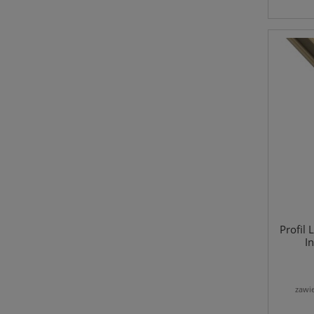
Profil
I
zawi