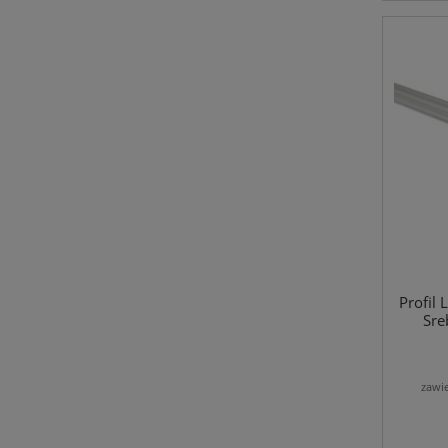
Profil
Sre
zawi