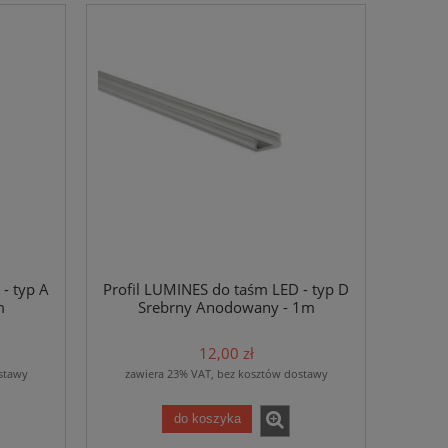
- typ A
Profil LUMINES do taśm LED - typ D
m
Srebrny Anodowany - 1m
12,00 zł
stawy
zawiera 23% VAT, bez kosztów dostawy
do koszyka