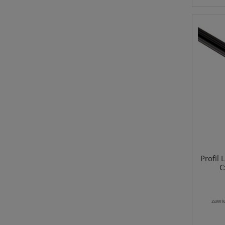
Profil
C
zawi