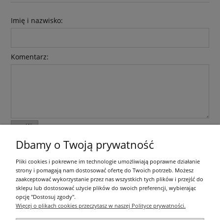
Imię i nazwisko:
Komentarz:
wyślij
Dbamy o Twoją prywatność
Informacje ogólne
Pliki cookies i pokrewne im technologie umożliwiają poprawne działanie
strony i pomagają nam dostosować ofertę do Twoich potrzeb. Możesz
zaakceptować wykorzystanie przez nas wszystkich tych plików i przejść do
Zakupy
sklepu lub dostosować użycie plików do swoich preferencji, wybierając
opcję "Dostosuj zgody".
Więcej o plikach cookies przeczytasz w naszej Polityce prywatności.
Moje konto