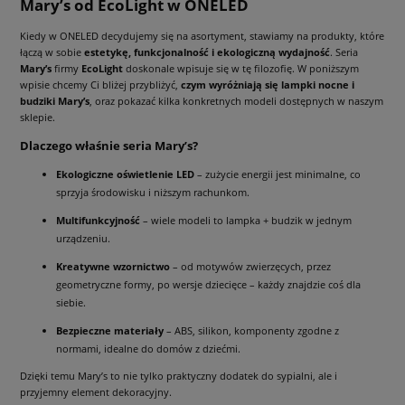
Mary’s od EcoLight w ONELED
Kiedy w ONELED decydujemy się na asortyment, stawiamy na produkty, które
łączą w sobie
estetykę, funkcjonalność i ekologiczną wydajność
. Seria
Mary’s
firmy
EcoLight
doskonale wpisuje się w tę filozofię. W poniższym
wpisie chcemy Ci bliżej przybliżyć,
czym wyróżniają się lampki nocne i
budziki Mary’s
, oraz pokazać kilka konkretnych modeli dostępnych w naszym
sklepie.
Dlaczego właśnie seria Mary’s?
Ekologiczne oświetlenie LED
– zużycie energii jest minimalne, co
sprzyja środowisku i niższym rachunkom.
Multifunkcyjność
– wiele modeli to lampka + budzik w jednym
urządzeniu.
Kreatywne wzornictwo
– od motywów zwierzęcych, przez
geometryczne formy, po wersje dziecięce – każdy znajdzie coś dla
siebie.
Bezpieczne materiały
– ABS, silikon, komponenty zgodne z
normami, idealne do domów z dziećmi.
Dzięki temu Mary’s to nie tylko praktyczny dodatek do sypialni, ale i
przyjemny element dekoracyjny.