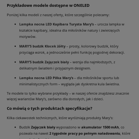
Przykładowe modele dostępne w ONELED
Poniżej kilka modeli z naszej oferty, które szczególnie polecamy:
Lampka nocna LED Kapibara Turysta Mary’s
– urocza lampka w
kształcie kapibary, idealna dla miłośników natury i zwierzęcych
motywów.
MARY’S budzik Klocek żółty
– prosty, kolorowy budzik, który
przyciąga wzrok, a jednocześnie pełni funkcję pogodnej dekoracji.
MARY’S budzik Zajączek biały
– wersja dla najmłodszych, z
delikatnym światłem i przyjaznym designem.
Lampka nocna LED Piłka Mary’s
– dla miłośników sportu lub
minimalistycznych form – wygląda jak dyskretna kula świetlna.
Te modele to tylko wybrane przykłady – w naszej ofercie znajdziesz znacznie
więcej wariantów Mary’s, zarówno dla dorosłych, jak i dzieci.
Co mówią o tych produktach specyfikacje?
Kilka ciekawostek technicznych, które wyróżniają produkty Mary’s:
Budzik
Zajączek biały
wyposażono w
akumulator 1500 mAh
, co
pozwala na nawet
2 tygodnie pracy po pełnym naładowaniu
, które