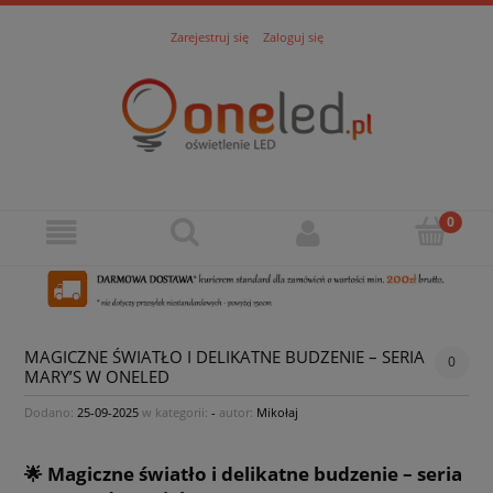
Zarejestruj się
Zaloguj się
MAGICZNE ŚWIATŁO I DELIKATNE BUDZENIE – SERIA
0
MARY’S W ONELED
Dodano:
25-09-2025
w kategorii:
-
autor:
Mikołaj
🌟 Magiczne światło i delikatne budzenie – seria