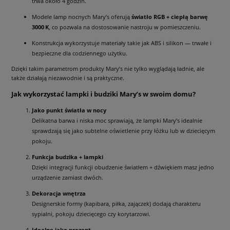
trwa około 4 godzin.
Modele lamp nocnych Mary’s oferują
światło RGB + ciepłą barwę
3000 K
, co pozwala na dostosowanie nastroju w pomieszczeniu.
Konstrukcja wykorzystuje materiały takie jak ABS i silikon — trwałe i
bezpieczne dla codziennego użytku.
Dzięki takim parametrom produkty Mary’s nie tylko wyglądają ładnie, ale
także działają niezawodnie i są praktyczne.
Jak wykorzystać lampki i budziki Mary’s w swoim domu?
Jako punkt światła w nocy
Delikatna barwa i niska moc sprawiają, że lampki Mary’s idealnie
sprawdzają się jako subtelne oświetlenie przy łóżku lub w dziecięcym
pokoju.
Funkcja budzika + lampki
Dzięki integracji funkcji obudzenie światłem + dźwiękiem masz jedno
urządzenie zamiast dwóch.
Dekoracja wnętrza
Designerskie formy (kapibara, piłka, zajączek) dodają charakteru
sypialni, pokoju dziecięcego czy korytarzowi.
Idealne jako prezent