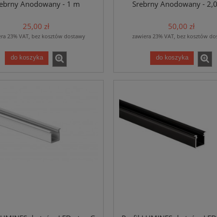
ebrny Anodowany - 1 m
Srebrny Anodowany - 2,
25,00 zł
50,00 zł
era 23% VAT, bez kosztów dostawy
zawiera 23% VAT, bez kosztów do
do koszyka
do koszyka
h Light do taśm LED - P14-1
Profil Tech Light do taśm LED - P1
rny Anodowany - 2m
Czarny -2m
55,00 zł
70,00 zł
do koszyka
do koszyka