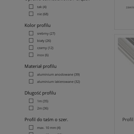
tak
(4)
zawi
nie
(68)
Kolor profilu
srebrny
(27)
biały
(26)
czarny
(12)
inox
(6)
Materiał profilu
aluminium anodowane
(39)
aluminium lakierowane
(32)
Długość profilu
1m
(35)
2m
(36)
Profil do taśm o szer.
Profi
max. 10 mm
(4)