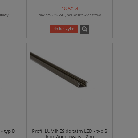
18,50 zł
stawy
zawiera 23% VAT, bez kosztów dostawy
do koszyka
- typ B
Profil LUMINES do taśm LED - typ B
m
Inox Anodowany - 2 m