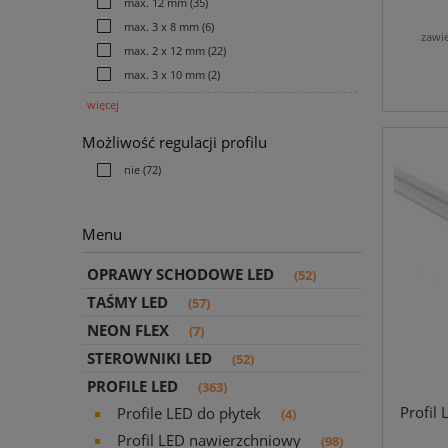
max. 12 mm
(35)
max. 3 x 8 mm
(6)
zawi
max. 2 x 12 mm
(22)
max. 3 x 10 mm
(2)
więcej
Możliwość regulacji profilu
nie
(72)
Menu
OPRAWY SCHODOWE LED
(52)
TAŚMY LED
(57)
NEON FLEX
(7)
STEROWNIKI LED
(52)
PROFILE LED
(363)
Profil
Profile LED do płytek
(4)
Profil LED nawierzchniowy
(98)