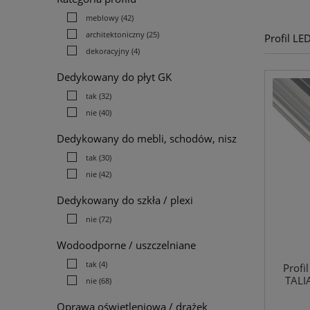
meblowy
(42)
architektoniczny
(25)
Profil L
dekoracyjny
(4)
Dedykowany do płyt GK
tak
(32)
nie
(40)
Dedykowany do mebli, schodów, nisz
tak
(30)
nie
(42)
Dedykowany do szkła / plexi
nie
(72)
Wodoodporne / uszczelniane
tak
(4)
Profi
TALI
nie
(68)
Oprawa oświetleniowa / drążek