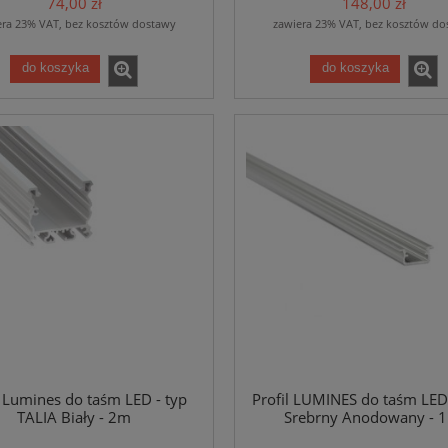
74,00 zł
148,00 zł
era 23% VAT, bez kosztów dostawy
zawiera 23% VAT, bez kosztów do
do koszyka
do koszyka
l Lumines do taśm LED - typ
Profil LUMINES do taśm LED 
TALIA Biały - 2m
Srebrny Anodowany - 