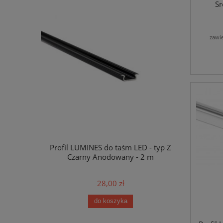
Sr
zawi
Profil LUMINES do taśm LED - typ Z
Profil Tec
Czarny Anodowany - 2 m
Sreb
28,00 zł
do koszyka