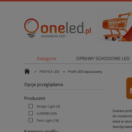
Kategorie
OPRAWY SCHODOWE LED
»
»
PROFILE LED
Profil LED wpuszczany
OŚWIETLE
Opcje przeglądania
Producent
Design Light
(4)
Szukasz prof
LUMINES
(54)
do modernist
Tech-Light
(18)
detal w swoi
skandynaws
Kategoria profilu