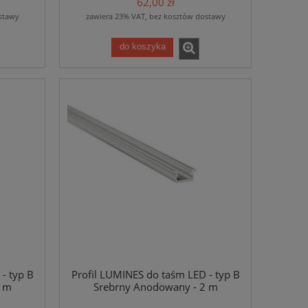
62,00 zł
stawy
zawiera 23% VAT, bez kosztów dostawy
do koszyka
- typ B
Profil LUMINES do taśm LED - typ B
1 m
Srebrny Anodowany - 2 m