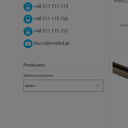
Profil
+48 511 711 113
+48 511 115 156
zawi
+48 511 115 157
biuro@oneled.pl
Producenci
Wybierz producenta