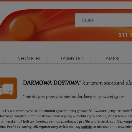
NEON FLEX
TAŚMY LED
LAMPKI
NIE ZEWNĘTRZNE
OŚWIETLENIE DO SALONU
A
ili LED wpuszczanych? Sklep
Oneled
zgłasza pełną gotowość! Gwarantujemy, że trafiłe
ycznego wnętrza. Profil doskonale maskuje się w meblu czy w ścianie, dzięki temu jest
m mieszkaniu? Jeśli tak, koniecznie musisz zobaczyć
profile
w ofercie sklepu. Bez wąt
kim.
Profil do taśmy LED wpuszczony w ścianie, czy
suficie
to niecodzienne oświetle