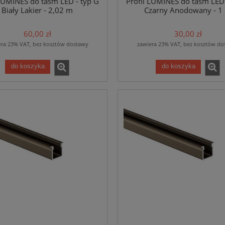
 LUMINES do taśm LED - typ G
Profil LUMINES do taśm LED 
Biały Lakier - 2,02 m
Czarny Anodowany - 1
60,00 zł
30,00 zł
era 23% VAT, bez kosztów dostawy
zawiera 23% VAT, bez kosztów do
do koszyka
do koszyka