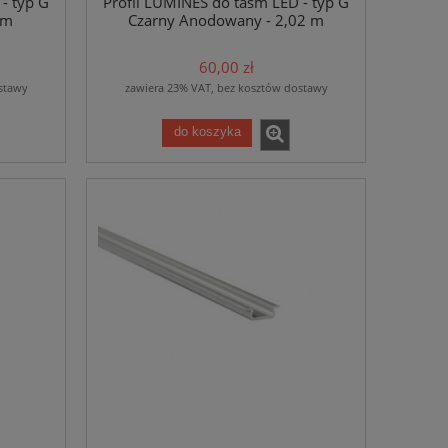
- typ G
Profil LUMINES do taśm LED - typ G
 m
Czarny Anodowany - 2,02 m
60,00 zł
stawy
zawiera 23% VAT, bez kosztów dostawy
do koszyka