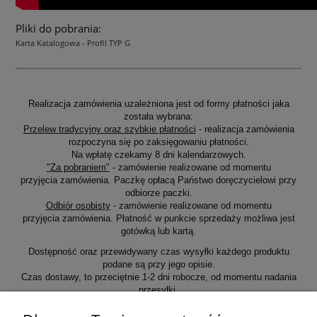
Pliki do pobrania:
Karta Katalogowa - Profil TYP G
Realizacja zamówienia uzależniona jest od formy płatności jaka
została wybrana:
Przelew tradycyjny oraz szybkie płatności
- realizacja zamówienia
rozpoczyna się po zaksięgowaniu płatności.
Na wpłatę czekamy 8 dni kalendarzowych.
"Za pobraniem"
- zamówienie realizowane od momentu
przyjęcia zamówienia. Paczkę opłacą Państwo doręczycielowi przy
odbiorze paczki.
Odbiór osobisty
- zamówienie realizowane od momentu
przyjęcia zamówienia. Płatność w punkcie sprzedaży możliwa jest
gotówką lub kartą.
Dostępność oraz przewidywany czas wysyłki każdego produktu
podane są przy jego opisie.
Czas dostawy, to przeciętnie 1-2 dni robocze, od momentu nadania
przesyłki.