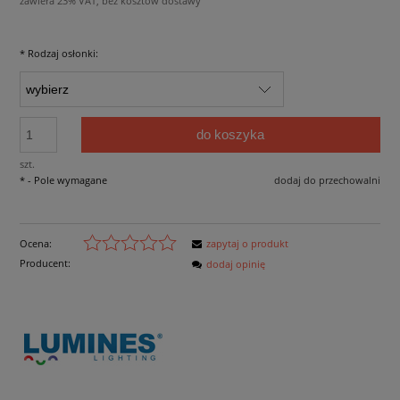
zawiera 23% VAT, bez kosztów dostawy
*
Rodzaj osłonki:
do koszyka
szt.
*
- Pole wymagane
dodaj do przechowalni
Ocena:
zapytaj o produkt
Producent:
dodaj opinię