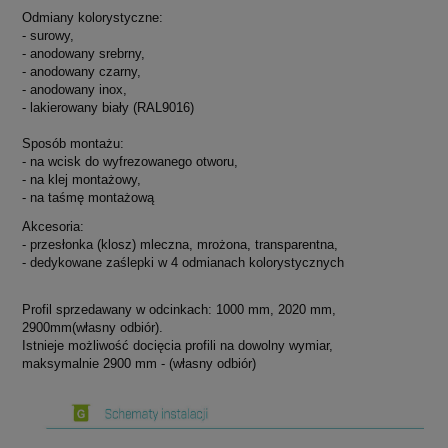
Odmiany kolorystyczne:
- surowy,
- anodowany srebrny,
- anodowany czarny,
- anodowany inox,
- lakierowany biały (RAL9016)
Sposób montażu:
- na wcisk do wyfrezowanego otworu,
- na klej montażowy,
- na taśmę montażową
Akcesoria:
- przesłonka (klosz) mleczna, mrożona, transparentna,
- dedykowane zaślepki w 4 odmianach kolorystycznych
Profil sprzedawany w odcinkach: 1000 mm, 2020 mm,
2900mm(własny odbiór).
Istnieje możliwość docięcia profili na dowolny wymiar,
maksymalnie 2900 mm - (własny odbiór)