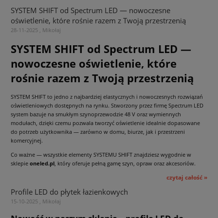
SYSTEM SHIFT od Spectrum LED — nowoczesne
oświetlenie, które rośnie razem z Twoją przestrzenią
28-11-2025 , Mikołaj
SYSTEM SHIFT od Spectrum LED —
nowoczesne oświetlenie, które
rośnie razem z Twoją przestrzenią
SYSTEM SHIFT to jedno z najbardziej elastycznych i nowoczesnych rozwiązań
oświetleniowych dostępnych na rynku. Stworzony przez firmę Spectrum LED
system bazuje na smukłym szynoprzewodzie 48 V oraz wymiennych
modułach, dzięki czemu pozwala tworzyć oświetlenie idealnie dopasowane
do potrzeb użytkownika — zarówno w domu, biurze, jak i przestrzeni
komercyjnej.
Co ważne — wszystkie elementy SYSTEMU SHIFT znajdziesz wygodnie w
sklepie
oneled.pl
, który oferuje pełną gamę szyn, opraw oraz akcesoriów.
czytaj całość »
Profile LED do płytek łazienkowych
15-10-2025 , Mikołaj