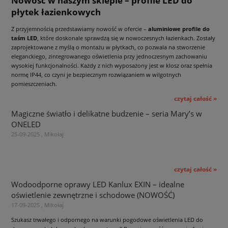
Nowość w naszym sklepie – profile LED do
płytek łazienkowych
Z przyjemnością przedstawiamy nowość w ofercie –
aluminiowe profile do
taśm LED
, które doskonale sprawdzą się w nowoczesnych łazienkach. Zostały
zaprojektowane z myślą o montażu w płytkach, co pozwala na stworzenie
eleganckiego, zintegrowanego oświetlenia przy jednoczesnym zachowaniu
wysokiej funkcjonalności. Każdy z nich wyposażony jest w klosz oraz spełnia
normę IP44, co czyni je bezpiecznym rozwiązaniem w wilgotnych
pomieszczeniach.
czytaj całość »
Magiczne światło i delikatne budzenie – seria Mary’s w
ONELED
25-09-2025 , Mikołaj
czytaj całość »
Wodoodporne oprawy LED Kanlux EXIN – idealne
oświetlenie zewnętrzne i schodowe (NOWOŚĆ)
17-09-2025 , Mikołaj
Szukasz trwałego i odpornego na warunki pogodowe oświetlenia LED do