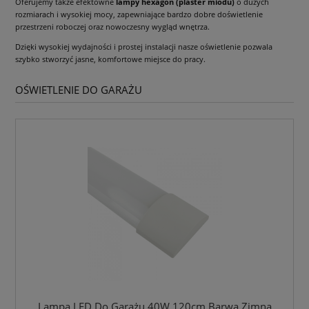
Oferujemy także efektowne
lampy hexagon (plaster miodu)
o dużych
rozmiarach i wysokiej mocy, zapewniające bardzo dobre doświetlenie
przestrzeni roboczej oraz nowoczesny wygląd wnętrza.
Dzięki wysokiej wydajności i prostej instalacji nasze oświetlenie pozwala
szybko stworzyć jasne, komfortowe miejsce do pracy.
OŚWIETLENIE DO GARAŻU
Lampa LED Do Garażu 40W 120cm Barwa Zimna