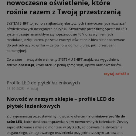
nowoczesne oświetlenie, które
rośnie razem z Twoją przestrzenią
SYSTEM SHIFT to jedno z najbardziej elastycznych i nowoczesnych rozwiązań
oświetleniowych dostępnych na rynku. Stworzony przez firmę Spectrum LED
system bazuje na smukłym szynoprzewodzie 48 V oraz wymiennych
modułach, dzięki czemu pozwala tworzyć oświetlenie idealnie dopasowane
do potrzeb użytkownika — zarówno w domu, biurze, jak i przestrzeni
komercyjnej.
Co ważne — wszystkie elementy SYSTEMU SHIFT znajdziesz wygodnie w
sklepie
oneled.pl
, który oferuje pełną gamę szyn, opraw oraz akcesoriów.
czytaj całość »
Profile LED do płytek łazienkowych
15-10-2025 , Mikołaj
Nowość w naszym sklepie – profile LED do
płytek łazienkowych
Z przyjemnością przedstawiamy nowość w ofercie –
aluminiowe profile do
taśm LED
, które doskonale sprawdzą się w nowoczesnych łazienkach. Zostały
zaprojektowane z myślą o montażu w płytkach, co pozwala na stworzenie
eleganckiego, zintegrowanego oświetlenia przy jednoczesnym zachowaniu