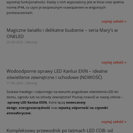
wysokiej funkcjonalności. Każdy z nich wyposażony jest w klosz oraz spełnia
normę IP44, co czyni je bezpiecznym rozwiązaniem w wilgotnych
pomieszczeniach.
czytaj całość »
Magiczne światło i delikatne budzenie – seria Mary’s w
ONELED
25-09-2025 , Mikołaj
czytaj całość »
Wodoodporne oprawy LED Kanlux EXIN – idealne
oświetlenie zewnętrzne i schodowe (NOWOŚĆ)
17-09-2025 , Mikołaj
Szukasz trwałego i odpornego na warunki pogodowe oświetlenia LED do
domu, ogrodu lub na schody zewnętrzne? Poznaj nowość w naszej ofercie –
oprawy LED Kanlux EXIN
, które łączą
nowoczesny
design
,
energooszczędność
oraz
wysoką odporność na czynniki
atmosferyczne
.
czytaj całość »
Kompleksowy przewodnik po taśmach LED COB: od