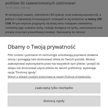
podstaw do zaawansowanych zastosowań
19-07-2024 , Mikołaj
W dzisiejszych czasach, oświetlenie LED zyskuje coraz większą popularność, a
jednym z najbardziej innowacyjnych rozwiązań w tej dziedzinie są
taśmy LED
COB
. W tym artykule przyjrzymy się bliżej temu rodzajowi oświetlenia,
omówimy jego unikalne cechy, rodzaje dostępne na rynku, zastosowania oraz
porady dotyczące prawidłowej instalacji. Zapraszamy do lektury!
czytaj całość »
Dbamy o Twoją prywatność
Informacje ogólne
Pliki cookies i pokrewne im technologie umożliwiają poprawne działanie
strony i pomagają nam dostosować ofertę do Twoich potrzeb. Możesz
zaakceptować wykorzystanie przez nas wszystkich tych plików i przejść do
Zakupy
sklepu lub dostosować użycie plików do swoich preferencji, wybierając
opcję "Dostosuj zgody".
Więcej o plikach cookies przeczytasz w naszej Polityce prywatności.
Moje konto
zaakceptuj tylko niezbędne
Pozostałe
dostosuj zgody
Łatwy dojazd z Sopotu, Gdańska i Gdyni - przekonaj się i kup również na
miejscu!