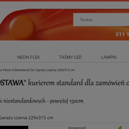
NEON FLEX
TAŚMY LED
LAMPKI
 Panel Oświetlenie Do Garażu czarna 229x315 cm
NIE ZEWNĘTRZNE
OŚWIETLENIE DO SALONU
A
 Garażu czarna 229x315 cm
Dostępność: