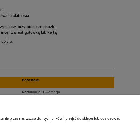
a:
owaniu płatności.
ycielowi przy odbiorze paczki.
możliwa jest gotówką lub kartą.
opisie.
.
Pozostałe
Reklamacje i Gwarancja
Zwroty
Blog
nie przez nas wszystkich tych plików i przejść do sklepu lub dostosować