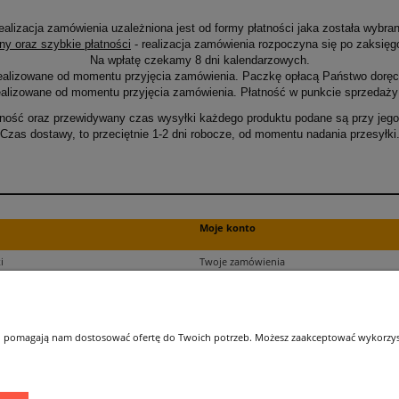
ealizacja zamówienia uzależniona jest od formy płatności jaka została wybran
ny oraz szybkie płatności
- realizacja zamówienia rozpoczyna się po zaksięg
Na wpłatę czekamy 8 dni kalendarzowych.
ealizowane od momentu przyjęcia zamówienia. Paczkę opłacą Państwo doręcz
alizowane od momentu przyjęcia zamówienia. Płatność w punkcie sprzedaży 
ność oraz przewidywany czas wysyłki każdego produktu podane są przy jego 
Czas dostawy, to przeciętnie 1-2 dni robocze, od momentu nadania przesyłki
Moje konto
i
Twoje zamówienia
ści
Ustawienia plików cookies
Ustawienia konta
kupu
Przechowalnia
 i pomagają nam dostosować ofertę do Twoich potrzeb. Możesz zaakceptować wykorzysta
ji zamówień