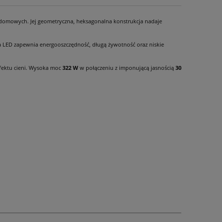
 domowych. Jej geometryczna, heksagonalna konstrukcja nadaje
a LED zapewnia energooszczędność, długą żywotność oraz niskie
efektu cieni. Wysoka moc
322 W
w połączeniu z imponującą jasnością
30