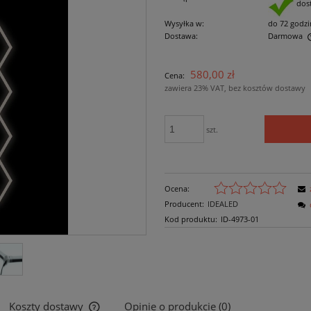
dos
Wysyłka w:
do 72 godzi
Dostawa:
Darmowa
Cena nie zawiera ewentualnych kosztów
580,00 zł
Cena:
płatności
zawiera 23% VAT, bez kosztów dostawy
szt.
Ocena:
Producent:
IDEALED
Kod produktu:
ID-4973-01
Koszty dostawy
Opinie o produkcie (0)