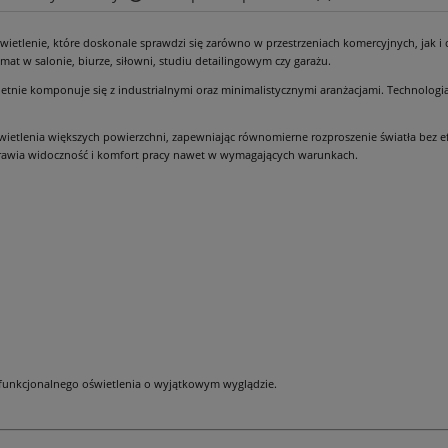
etlenie, które doskonale sprawdzi się zarówno w przestrzeniach komercyjnych, jak i
Cena nie zawiera ewentualnych kosztów
imat w salonie, biurze, siłowni, studiu detailingowym czy garażu.
płatności
tnie komponuje się z industrialnymi oraz minimalistycznymi aranżacjami. Technologi
wietlenia większych powierzchni, zapewniając równomierne rozproszenie światła bez 
prawia widoczność i komfort pracy nawet w wymagających warunkach.
 funkcjonalnego oświetlenia o wyjątkowym wyglądzie.