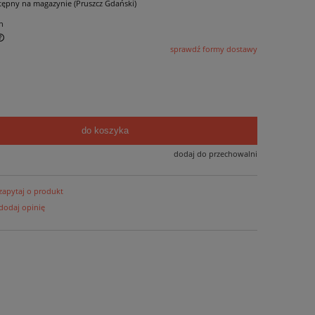
tępny na magazynie (Pruszcz Gdański)
n
sprawdź formy dostawy
do koszyka
dodaj do przechowalni
zapytaj o produkt
dodaj opinię