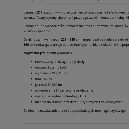
Lampa LED Hexagon w kolorze czarnym to nowoczesne i efektowne oświ
wnętrzu futurystyczny charakter i przyciąga wzrok, tworząc unikalny kl
Czarna obudowa podkreśla nowoczesny design i sprawia, że lampa świe
koszty eksploatacji.
Dzięki dużym wymiarom
229 × 315 cm
lampa idealnie nadaje się do oś
360 lumenów
gwarantuje bardzo intensywne, białe światło, które po
Najważniejsze cechy produktu:
nowoczesny, heksagonalny design
elegancki czarny kolor
wymiary: 229 × 315 cm
moc: 322 W
jasność: 30 360 lm
równomierne i intensywne oświetlenie
energooszczędna technologia LED
idealna do dużych przestrzeni użytkowych i dekoracyjnych
To idealne rozwiązanie dla osób poszukujących mocnego, stylowego i