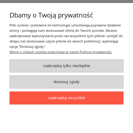
Moje konto
Dbamy o Twoją prywatność
Pozostałe
Pliki cookies i pokrewne im technologie umożliwiają poprawne działanie
strony i pomagają nam dostosować ofertę do Twoich potrzeb. Możesz
zaakceptować wykorzystanie przez nas wszystkich tych plików i przejść do
sklepu lub dostosować użycie plików do swoich preferencji, wybierając
Łatwy dojazd z Sopotu, Gdańska i Gdyni - przekonaj się i kup również na
opcję "Dostosuj zgody".
miejscu!
Więcej o plikach cookies przeczytasz w naszej Polityce prywatności.
ONELED, ul. Kasprowicza 4, 83-000 Pruszcz Gdański
e-mail: biuro@oneled.pl | tel.: 511-711-113 | tel.: 511-115-157 | tel.: 511-711-
225
zaakceptuj tylko niezbędne
pokaż pełną wersję strony
dostosuj zgody
Sklep internetowy Shoper.pl
zaakceptuj wszystkie