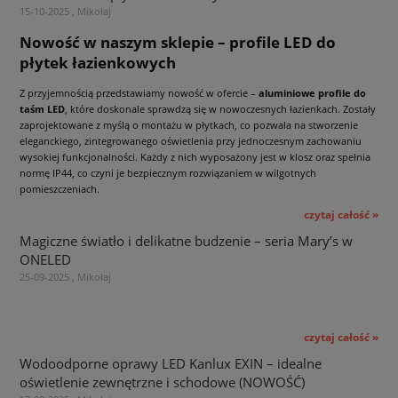
15-10-2025 , Mikołaj
Nowość w naszym sklepie – profile LED do
płytek łazienkowych
Z przyjemnością przedstawiamy nowość w ofercie –
aluminiowe profile do
taśm LED
, które doskonale sprawdzą się w nowoczesnych łazienkach. Zostały
zaprojektowane z myślą o montażu w płytkach, co pozwala na stworzenie
eleganckiego, zintegrowanego oświetlenia przy jednoczesnym zachowaniu
wysokiej funkcjonalności. Każdy z nich wyposażony jest w klosz oraz spełnia
normę IP44, co czyni je bezpiecznym rozwiązaniem w wilgotnych
pomieszczeniach.
czytaj całość »
Magiczne światło i delikatne budzenie – seria Mary’s w
ONELED
25-09-2025 , Mikołaj
czytaj całość »
Wodoodporne oprawy LED Kanlux EXIN – idealne
oświetlenie zewnętrzne i schodowe (NOWOŚĆ)