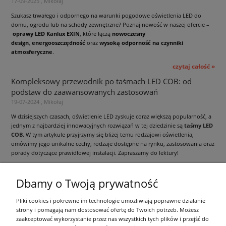
17-09-2025 , Mikołaj
Szukasz trwałego i odpornego na warunki pogodowe oświetlenia LED do
domu, ogrodu lub na schody zewnętrzne? Poznaj nowość w naszej ofercie –
oprawy LED Kanlux EXIN
, które łączą
nowoczesny
design
,
energooszczędność
oraz
wysoką odporność na czynniki
atmosferyczne
.
czytaj całość »
Kompleksowy przewodnik po taśmach LED COB: od
podstaw do zaawansowanych zastosowań
19-07-2024 , Mikołaj
W dzisiejszych czasach, oświetlenie LED zyskuje coraz większą popularność, a
jednym z najbardziej innowacyjnych rozwiązań w tej dziedzinie są
taśmy LED
COB
. W tym artykule przyjrzymy się bliżej temu rodzajowi oświetlenia,
omówimy jego unikalne cechy, rodzaje dostępne na rynku, zastosowania oraz
porady dotyczące prawidłowej instalacji. Zapraszamy do lektury!
czytaj całość »
Dbamy o Twoją prywatność
Informacje ogólne
Pliki cookies i pokrewne im technologie umożliwiają poprawne działanie
strony i pomagają nam dostosować ofertę do Twoich potrzeb. Możesz
zaakceptować wykorzystanie przez nas wszystkich tych plików i przejść do
Zakupy