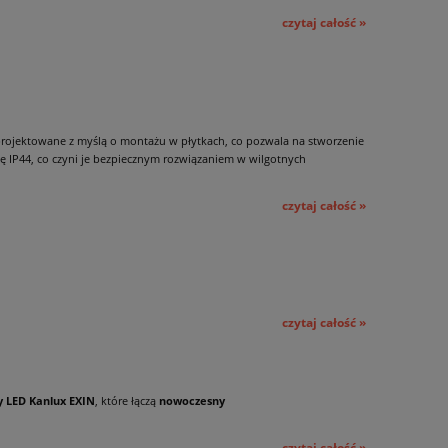
czytaj całość »
projektowane z myślą o montażu w płytkach, co pozwala na stworzenie
ę IP44, co czyni je bezpiecznym rozwiązaniem w wilgotnych
czytaj całość »
czytaj całość »
 LED Kanlux EXIN
, które łączą
nowoczesny
czytaj całość »