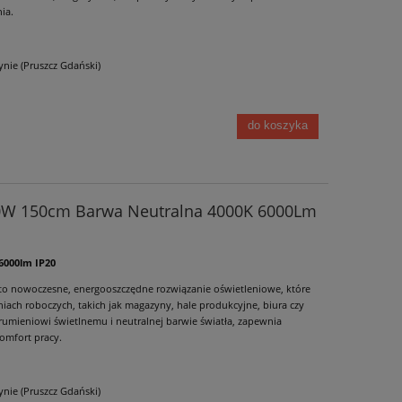
ia.
nie (Pruszcz Gdański)
do koszyka
0W 150cm Barwa Neutralna 4000K 6000Lm
6000lm IP20
o nowoczesne, energooszczędne rozwiązanie oświetleniowe, które
niach roboczych, takich jak magazyny, hale produkcyjne, biura czy
rumieniowi świetlnemu i neutralnej barwie światła, zapewnia
omfort pracy.
nie (Pruszcz Gdański)