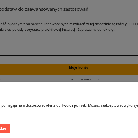
 podstaw do zaawansowanych zastosowań
ność, a jednym z najbardziej innowacyjnych rozwiązań w tej dziedzinie są
taśmy LED C
a oraz porady dotyczące prawidłowej instalacji. Zapraszamy do lektury!
Moje konto
i
Twoje zamówienia
ści
Ustawienia plików cookies
Ustawienia konta
kupu
Przechowalnia
 i pomagają nam dostosować ofertę do Twoich potrzeb. Możesz zaakceptować wykorzysta
ji zamówień
tkie
Łatwy dojazd z Sopotu, Gdańska i Gdyni - przekonaj się i kup również na miejscu!
ONELED, ul. Kasprowicza 4, 83-000 Pruszcz Gdański