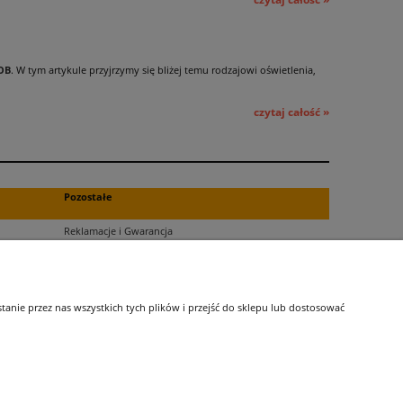
OB
. W tym artykule przyjrzymy się bliżej temu rodzajowi oświetlenia,
czytaj całość »
Pozostałe
Reklamacje i Gwarancja
Zwroty
Blog
nie przez nas wszystkich tych plików i przejść do sklepu lub dostosować