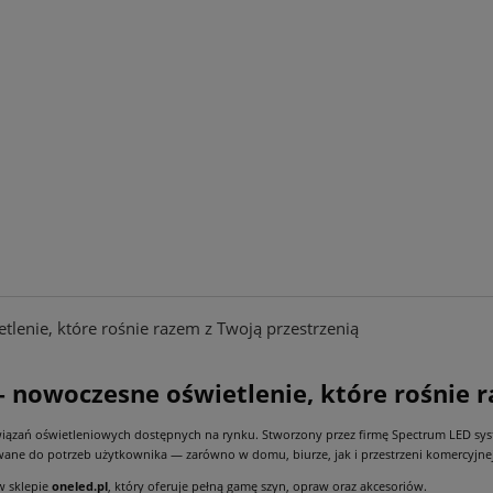
enie, które rośnie razem z Twoją przestrzenią
nowoczesne oświetlenie, które rośnie r
związań oświetleniowych dostępnych na rynku. Stworzony przez firmę Spectrum LED 
ane do potrzeb użytkownika — zarówno w domu, biurze, jak i przestrzeni komercyjnej
w sklepie
oneled.pl
, który oferuje pełną gamę szyn, opraw oraz akcesoriów.