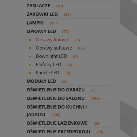
ZASILACZE
(42)
ŻARÓWKI LED
(68)
LAMPKI
(17)
OPRAWY LED
(77)
Oprawy liniowe
(3)
Oprawy sufitowe
(67)
Downlight LED
(0)
Plafony LED
(4)
Panele LED
(0)
MODUŁY LED
(5)
OŚWIETLENIE DO GARAŻU
(7)
OŚWIETLENIE DO SALONU
(155)
OŚWIETLENIE DO KUCHNI I
JADALNI
(100)
OŚWIETLENIE ŁAZIENKOWE
(24)
OŚWIETLENIE PRZEDPOKOJU
(25)