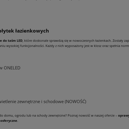
 płytek łazienkowych
le do taśm LED
, które doskonale sprawdzą się w nowoczesnych łazienkach. Zostały za
iu wysokiej funkcjonalności. Każdy z nich wyposażony jest w klosz oraz spełnia norm
s w ONELED
wietlenie zewnętrzne i schodowe (NOWOŚĆ)
do domu, ogrodu lub na schody zewnętrzne? Poznaj nowość w naszej ofercie –
oprawy
mosferyczne
.