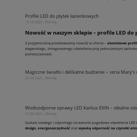
Profile LED do płytek łazienkowych
15-10-2025 , Mikołaj
Nowość w naszym sklepie – profile LED do
Z przyjemnością przedstawiamy nowość w ofercie –
aluminiowe profi
eleganckiego, zintegrowanego oświetlenia przy jednoczesnym zachowan
pomieszczeniach.
Magiczne światło i delikatne budzenie – seria Mary’
25-09-2025 , Mikołaj
Wodoodporne oprawy LED Kanlux EXIN – idealne oś
17-09-2025 , Mikołaj
Szukasz trwałego i odpornego na warunki pogodowe oświetlenia LED 
design
,
energooszczędność
oraz
wysoką odporność na czynniki at