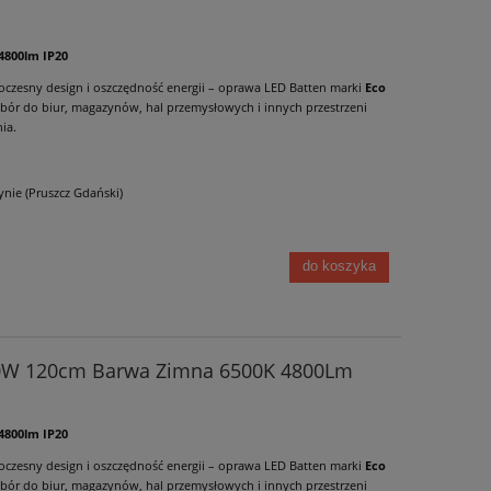
4800lm IP20
oczesny design i oszczędność energii – oprawa LED Batten marki
Eco
bór do biur, magazynów, hal przemysłowych i innych przestrzeni
ia.
nie (Pruszcz Gdański)
do koszyka
0W 120cm Barwa Zimna 6500K 4800Lm
4800lm IP20
oczesny design i oszczędność energii – oprawa LED Batten marki
Eco
bór do biur, magazynów, hal przemysłowych i innych przestrzeni