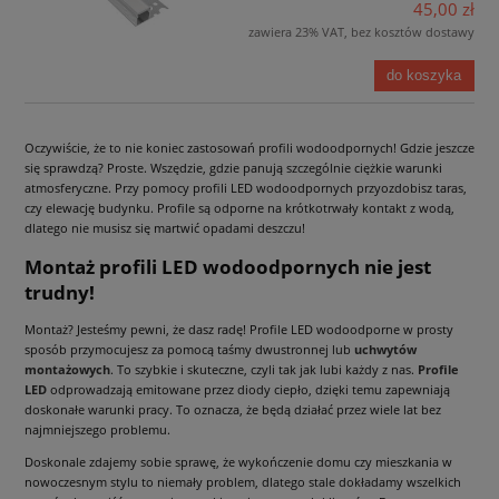
45,00 zł
zawiera 23% VAT, bez kosztów dostawy
do koszyka
Oczywiście, że to nie koniec zastosowań profili wodoodpornych! Gdzie jeszcze
się sprawdzą? Proste. Wszędzie, gdzie panują szczególnie ciężkie warunki
atmosferyczne. Przy pomocy profili LED wodoodpornych przyozdobisz taras,
czy elewację budynku. Profile są odporne na krótkotrwały kontakt z wodą,
dlatego nie musisz się martwić opadami deszczu!
Montaż profili LED wodoodpornych nie jest
trudny!
Montaż? Jesteśmy pewni, że dasz radę! Profile LED wodoodporne w prosty
sposób przymocujesz za pomocą taśmy dwustronnej lub
uchwytów
montażowych
. To szybkie i skuteczne, czyli tak jak lubi każdy z nas.
Profile
LED
odprowadzają emitowane przez diody ciepło, dzięki temu zapewniają
doskonałe warunki pracy. To oznacza, że będą działać przez wiele lat bez
najmniejszego problemu.
Doskonale zdajemy sobie sprawę, że wykończenie domu czy mieszkania w
nowoczesnym stylu to niemały problem, dlatego stale dokładamy wszelkich