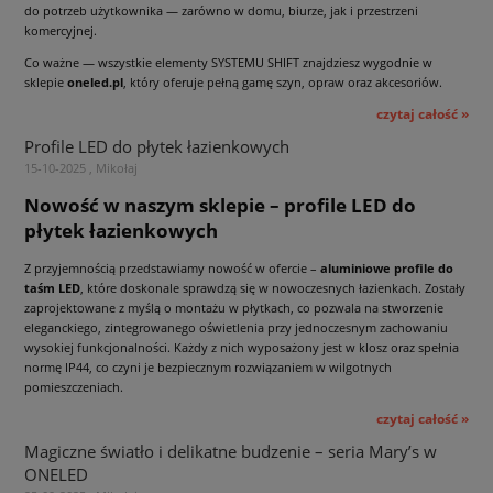
do potrzeb użytkownika — zarówno w domu, biurze, jak i przestrzeni
komercyjnej.
Co ważne — wszystkie elementy SYSTEMU SHIFT znajdziesz wygodnie w
sklepie
oneled.pl
, który oferuje pełną gamę szyn, opraw oraz akcesoriów.
czytaj całość »
Profile LED do płytek łazienkowych
15-10-2025 , Mikołaj
Nowość w naszym sklepie – profile LED do
płytek łazienkowych
Z przyjemnością przedstawiamy nowość w ofercie –
aluminiowe profile do
taśm LED
, które doskonale sprawdzą się w nowoczesnych łazienkach. Zostały
zaprojektowane z myślą o montażu w płytkach, co pozwala na stworzenie
eleganckiego, zintegrowanego oświetlenia przy jednoczesnym zachowaniu
wysokiej funkcjonalności. Każdy z nich wyposażony jest w klosz oraz spełnia
normę IP44, co czyni je bezpiecznym rozwiązaniem w wilgotnych
pomieszczeniach.
czytaj całość »
Magiczne światło i delikatne budzenie – seria Mary’s w
ONELED