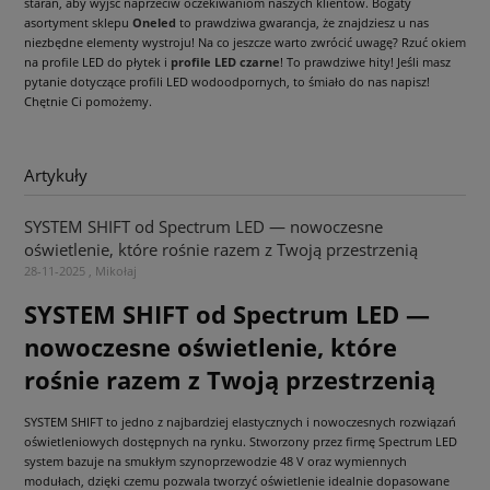
starań, aby wyjść naprzeciw oczekiwaniom naszych klientów. Bogaty
asortyment sklepu
Oneled
to prawdziwa gwarancja, że znajdziesz u nas
niezbędne elementy wystroju! Na co jeszcze warto zwrócić uwagę? Rzuć okiem
na profile LED do płytek i
profile LED czarne
! To prawdziwe hity! Jeśli masz
pytanie dotyczące profili LED wodoodpornych, to śmiało do nas napisz!
Chętnie Ci pomożemy.
Artykuły
SYSTEM SHIFT od Spectrum LED — nowoczesne
oświetlenie, które rośnie razem z Twoją przestrzenią
28-11-2025 , Mikołaj
SYSTEM SHIFT od Spectrum LED —
nowoczesne oświetlenie, które
rośnie razem z Twoją przestrzenią
SYSTEM SHIFT to jedno z najbardziej elastycznych i nowoczesnych rozwiązań
oświetleniowych dostępnych na rynku. Stworzony przez firmę Spectrum LED
system bazuje na smukłym szynoprzewodzie 48 V oraz wymiennych
modułach, dzięki czemu pozwala tworzyć oświetlenie idealnie dopasowane