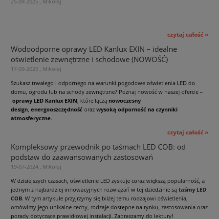
25-09-2025 , Mikołaj
czytaj całość »
Wodoodporne oprawy LED Kanlux EXIN – idealne
oświetlenie zewnętrzne i schodowe (NOWOŚĆ)
17-09-2025 , Mikołaj
Szukasz trwałego i odpornego na warunki pogodowe oświetlenia LED do
domu, ogrodu lub na schody zewnętrzne? Poznaj nowość w naszej ofercie –
oprawy LED Kanlux EXIN
, które łączą
nowoczesny
design
,
energooszczędność
oraz
wysoką odporność na czynniki
atmosferyczne
.
czytaj całość »
Kompleksowy przewodnik po taśmach LED COB: od
podstaw do zaawansowanych zastosowań
19-07-2024 , Mikołaj
W dzisiejszych czasach, oświetlenie LED zyskuje coraz większą popularność, a
jednym z najbardziej innowacyjnych rozwiązań w tej dziedzinie są
taśmy LED
COB
. W tym artykule przyjrzymy się bliżej temu rodzajowi oświetlenia,
omówimy jego unikalne cechy, rodzaje dostępne na rynku, zastosowania oraz
porady dotyczące prawidłowej instalacji. Zapraszamy do lektury!