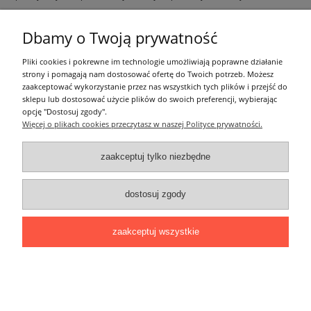
czytaj całość »
Dbamy o Twoją prywatność
Informacje ogólne
Pliki cookies i pokrewne im technologie umożliwiają poprawne działanie
strony i pomagają nam dostosować ofertę do Twoich potrzeb. Możesz
zaakceptować wykorzystanie przez nas wszystkich tych plików i przejść do
Zakupy
sklepu lub dostosować użycie plików do swoich preferencji, wybierając
opcję "Dostosuj zgody".
Więcej o plikach cookies przeczytasz w naszej Polityce prywatności.
Moje konto
zaakceptuj tylko niezbędne
Pozostałe
dostosuj zgody
Łatwy dojazd z Sopotu, Gdańska i Gdyni - przekonaj się i kup również na
miejscu!
ONELED, ul. Kasprowicza 4, 83-000 Pruszcz Gdański
zaakceptuj wszystkie
e-mail: biuro@oneled.pl | tel.: 511-711-113 | tel.: 511-115-157 | tel.: 511-711-
225
pokaż pełną wersję strony
Sklep internetowy Shoper.pl