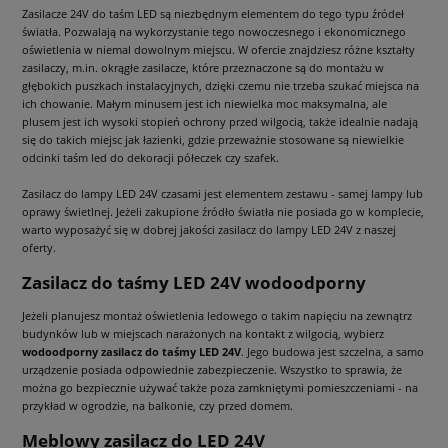
Zasilacze 24V do taśm LED są niezbędnym elementem do tego typu źródeł
światła. Pozwalają na wykorzystanie tego nowoczesnego i ekonomicznego
oświetlenia w niemal dowolnym miejscu. W ofercie znajdziesz różne kształty
zasilaczy, m.in. okrągłe zasilacze, które przeznaczone są do montażu w
głębokich puszkach instalacyjnych, dzięki czemu nie trzeba szukać miejsca na
ich chowanie. Małym minusem jest ich niewielka moc maksymalna, ale
plusem jest ich wysoki stopień ochrony przed wilgocią, także idealnie nadają
się do takich miejsc jak łazienki, gdzie przeważnie stosowane są niewielkie
odcinki taśm led do dekoracji półeczek czy szafek.
Zasilacz do lampy LED 24V czasami jest elementem zestawu - samej lampy lub
oprawy świetlnej. Jeżeli zakupione źródło światła nie posiada go w komplecie,
warto wyposażyć się w dobrej jakości zasilacz do lampy LED 24V z naszej
oferty.
Zasilacz do taśmy LED 24V wodoodporny
Jeżeli planujesz montaż oświetlenia ledowego o takim napięciu na zewnątrz
budynków lub w miejscach narażonych na kontakt z wilgocią, wybierz
wodoodporny zasilacz do taśmy LED 24V
. Jego budowa jest szczelna, a samo
urządzenie posiada odpowiednie zabezpieczenie. Wszystko to sprawia, że
można go bezpiecznie używać także poza zamkniętymi pomieszczeniami - na
przykład w ogrodzie, na balkonie, czy przed domem.
Meblowy zasilacz do LED 24V