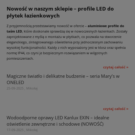
Nowość w naszym sklepie – profile LED do
płytek łazienkowych
Z przyjemnością przedstawiamy nowość w ofercie –
aluminiowe profile do
taśm LED
, które doskonale sprawdzą się w nowoczesnych łazienkach. Zostały
zaprojektowane z myślą o montażu w płytkach, co pozwala na stworzenie
eleganckiego, zintegrowanego oświetlenia przy jednoczesnym zachowaniu
wysokiej funkcjonalności. Każdy z nich wyposażony jest w klosz oraz spełnia
normę IP44, co czyni je bezpiecznym rozwiązaniem w wilgotnych
pomieszczeniach.
czytaj całość »
Magiczne światło i delikatne budzenie – seria Mary’s w
ONELED
25-09-2025 , Mikołaj
czytaj całość »
Wodoodporne oprawy LED Kanlux EXIN – idealne
oświetlenie zewnętrzne i schodowe (NOWOŚĆ)
17-09-2025 , Mikołaj