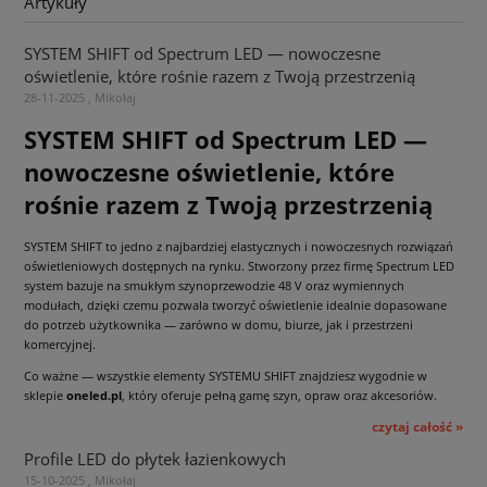
Artykuły
SYSTEM SHIFT od Spectrum LED — nowoczesne
oświetlenie, które rośnie razem z Twoją przestrzenią
28-11-2025 , Mikołaj
SYSTEM SHIFT od Spectrum LED —
nowoczesne oświetlenie, które
rośnie razem z Twoją przestrzenią
SYSTEM SHIFT to jedno z najbardziej elastycznych i nowoczesnych rozwiązań
oświetleniowych dostępnych na rynku. Stworzony przez firmę Spectrum LED
system bazuje na smukłym szynoprzewodzie 48 V oraz wymiennych
modułach, dzięki czemu pozwala tworzyć oświetlenie idealnie dopasowane
do potrzeb użytkownika — zarówno w domu, biurze, jak i przestrzeni
komercyjnej.
Co ważne — wszystkie elementy SYSTEMU SHIFT znajdziesz wygodnie w
sklepie
oneled.pl
, który oferuje pełną gamę szyn, opraw oraz akcesoriów.
czytaj całość »
Profile LED do płytek łazienkowych
15-10-2025 , Mikołaj