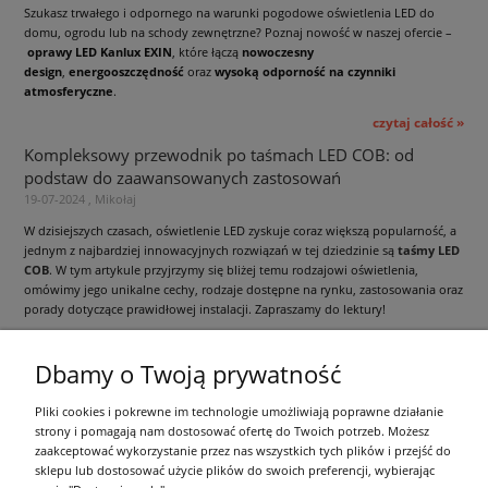
Szukasz trwałego i odpornego na warunki pogodowe oświetlenia LED do
domu, ogrodu lub na schody zewnętrzne? Poznaj nowość w naszej ofercie –
oprawy LED Kanlux EXIN
, które łączą
nowoczesny
design
,
energooszczędność
oraz
wysoką odporność na czynniki
atmosferyczne
.
czytaj całość »
Kompleksowy przewodnik po taśmach LED COB: od
podstaw do zaawansowanych zastosowań
19-07-2024 , Mikołaj
W dzisiejszych czasach, oświetlenie LED zyskuje coraz większą popularność, a
jednym z najbardziej innowacyjnych rozwiązań w tej dziedzinie są
taśmy LED
COB
. W tym artykule przyjrzymy się bliżej temu rodzajowi oświetlenia,
omówimy jego unikalne cechy, rodzaje dostępne na rynku, zastosowania oraz
porady dotyczące prawidłowej instalacji. Zapraszamy do lektury!
czytaj całość »
Dbamy o Twoją prywatność
Informacje ogólne
Pliki cookies i pokrewne im technologie umożliwiają poprawne działanie
strony i pomagają nam dostosować ofertę do Twoich potrzeb. Możesz
zaakceptować wykorzystanie przez nas wszystkich tych plików i przejść do
Zakupy
sklepu lub dostosować użycie plików do swoich preferencji, wybierając