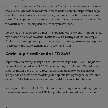
Coraz większą popularnością cieszą się dziś meble wyposażone w dodatkowe
oświetlenie. Omawiane rozwiązanie może nadać meblom niepowtarzalnego
charakteru, gdy oświetlenie znajduje się na zewnątrz mebla. Czasem ledowe
źródła światła pozwalają natomiast na łatwiejsze odnajdywanie przedmiotów
wewnątrz mebli - na przykład w kuchennych szafkach.
Do oświetlenia ledowego dla mebli (lampy ledowe, listwy LED) niezbędne jest
wyposażenie się w odpowiedni
zasilacz 24V do taśmy LED
lub do lampy.
Zasilacze meblowe posiadają odpowiednią konstrukcję pozwalającą na prosty
i bezpieczny montaż wewnątrz lub na zewnątrz mebli.
Gdzie kupić zasilacz do LED 24V?
Zapraszamy na strony naszego sklepu internetowego OneLED.pl. Znajdziesz
tu szeroką gamę zasilaczy LED 24V przeznaczonych do listew LED i ledowych
lamp. W naszej ofercie mamy również zasilacze do ledów wymagających
innego napięcia. Warto sprawdzić, jakie napięcie jest wymagane do zasilania
danego źródła światła, aby cały zestaw działał sprawnie i bezpiecznie.
Instalacja zasilacza do LED 24V jest bardzo prosta. Wystarczy podłączyć go do
prądu, a do samego zasilacza LED 24V podłączyć listwę ledową lub lampę.