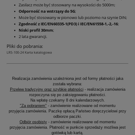
Zasilacz może być stosowany na wysokości do 5000m;
Odporność na wstrząsy do 5G
;
Może być stosowany w pionowo lub poziomo na szynie DIN;
Zgodność z IEC/EN60335-1(PD3) i IEC/EN61558-1,-2,-16
;
Niski profil 30mm
;
2 lata gwarancji.
Pliki do pobrania:
LRS-100-24 Karta katalogowa
Realizacja zamówienia uzależniona jest od formy płatności jaka
została wybrana:
Przelew tradycyjny oraz szybkie płatności
- realizacja zamówienia
rozpoczyna się po zaksięgowaniu płatności.
Na wpłatę czekamy 8 dni kalendarzowych.
"Za pobraniem"
- zamówienie realizowane od momentu
przyjęcia zamówienia. Paczkę opłacą Państwo doręczycielowi przy
odbiorze paczki.
Odbiór osobisty
- zamówienie realizowane od momentu
przyjęcia zamówienia. Płatność w punkcie sprzedaży możliwa jest
gotówką lub kartą.