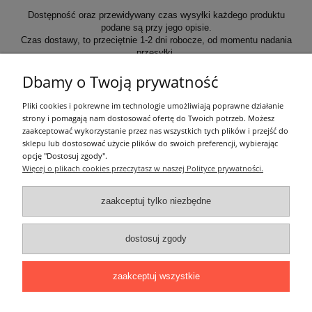
Dostępność oraz przewidywany czas wysyłki każdego produktu
podane są przy jego opisie.
Czas dostawy, to przeciętnie 1-2 dni robocze, od momentu nadania
przesyłki.
Dbamy o Twoją prywatność
Informacje ogólne
Pliki cookies i pokrewne im technologie umożliwiają poprawne działanie
strony i pomagają nam dostosować ofertę do Twoich potrzeb. Możesz
zaakceptować wykorzystanie przez nas wszystkich tych plików i przejść do
Zakupy
sklepu lub dostosować użycie plików do swoich preferencji, wybierając
opcję "Dostosuj zgody".
Więcej o plikach cookies przeczytasz w naszej Polityce prywatności.
Moje konto
zaakceptuj tylko niezbędne
Pozostałe
dostosuj zgody
Łatwy dojazd z Sopotu, Gdańska i Gdyni - przekonaj się i kup również na
miejscu!
ONELED, ul. Kasprowicza 4, 83-000 Pruszcz Gdański
zaakceptuj wszystkie
e-mail: biuro@oneled.pl | tel.: 511-711-113 | tel.: 511-115-157 | tel.: 511-711-
225