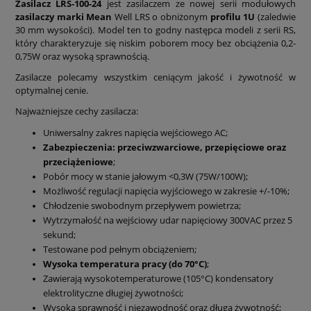
Zasilacz LRS-100-24
jest zasilaczem ze nowej serii modułowych
zasilaczy marki Mean
Well LRS o obniżonym
profilu 1U
(zaledwie
30 mm wysokości). Model ten to godny następca modeli z serii RS,
który charakteryzuje się niskim poborem mocy bez obciążenia 0,2-
0,75W oraz wysoką sprawnością.
Zasilacze polecamy wszystkim ceniącym jakość i żywotność w
optymalnej cenie.
Najważniejsze cechy zasilacza:
Uniwersalny zakres napięcia wejściowego AC;
Zabezpieczenia: przeciwzwarciowe, przepięciowe oraz
przeciążeniowe
;
Pobór mocy w stanie jałowym <0,3W (75W/100W);
Możliwość regulacji napięcia wyjściowego w zakresie +/-10%;
Chłodzenie swobodnym przepływem powietrza;
Wytrzymałość na wejściowy udar napięciowy 300VAC przez 5
sekund;
Testowane pod pełnym obciążeniem;
Wysoka temperatura pracy (do 70°C)
;
Zawierają wysokotemperaturowe (105°C) kondensatory
elektrolityczne długiej żywotności;
Wysoka sprawność i niezawodność oraz długa żywotność;