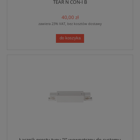
TEAR N CON-I B
40,00 zł
zawiera 23% VAT, bez kosztów dostawy
do koszyka
Łącznik prosty typu "I" wewnętrzny do systemu