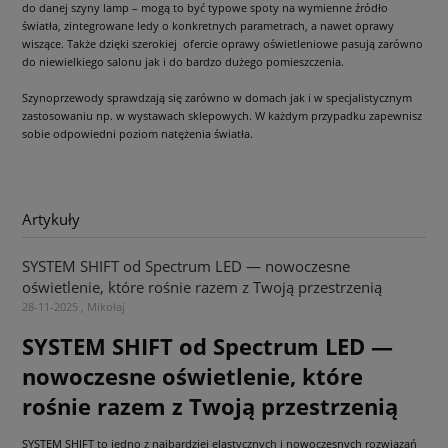
do danej szyny lamp – mogą to być typowe spoty na wymienne źródło
światła, zintegrowane ledy o konkretnych parametrach, a nawet oprawy
wiszące. Także dzięki szerokiej ofercie oprawy oświetleniowe pasują zarówno
do niewielkiego salonu jak i do bardzo dużego pomieszczenia.
Szynoprzewody sprawdzają się zarówno w domach jak i w specjalistycznym
zastosowaniu np. w wystawach sklepowych. W każdym przypadku zapewnisz
sobie odpowiedni poziom natężenia światła.
Artykuły
SYSTEM SHIFT od Spectrum LED — nowoczesne
oświetlenie, które rośnie razem z Twoją przestrzenią
28-11-2025 , Mikołaj
SYSTEM SHIFT od Spectrum LED —
nowoczesne oświetlenie, które
rośnie razem z Twoją przestrzenią
SYSTEM SHIFT to jedno z najbardziej elastycznych i nowoczesnych rozwiązań