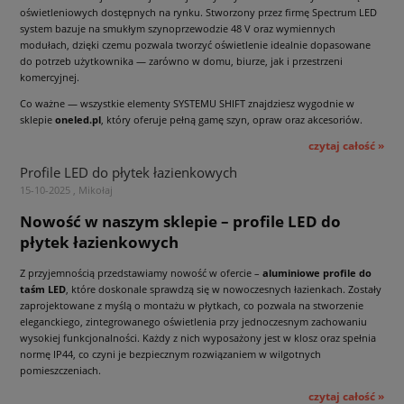
oświetleniowych dostępnych na rynku. Stworzony przez firmę Spectrum LED
system bazuje na smukłym szynoprzewodzie 48 V oraz wymiennych
modułach, dzięki czemu pozwala tworzyć oświetlenie idealnie dopasowane
do potrzeb użytkownika — zarówno w domu, biurze, jak i przestrzeni
komercyjnej.
Co ważne — wszystkie elementy SYSTEMU SHIFT znajdziesz wygodnie w
sklepie
oneled.pl
, który oferuje pełną gamę szyn, opraw oraz akcesoriów.
czytaj całość »
Profile LED do płytek łazienkowych
15-10-2025 , Mikołaj
Nowość w naszym sklepie – profile LED do
płytek łazienkowych
Z przyjemnością przedstawiamy nowość w ofercie –
aluminiowe profile do
taśm LED
, które doskonale sprawdzą się w nowoczesnych łazienkach. Zostały
zaprojektowane z myślą o montażu w płytkach, co pozwala na stworzenie
eleganckiego, zintegrowanego oświetlenia przy jednoczesnym zachowaniu
wysokiej funkcjonalności. Każdy z nich wyposażony jest w klosz oraz spełnia
normę IP44, co czyni je bezpiecznym rozwiązaniem w wilgotnych
pomieszczeniach.
czytaj całość »