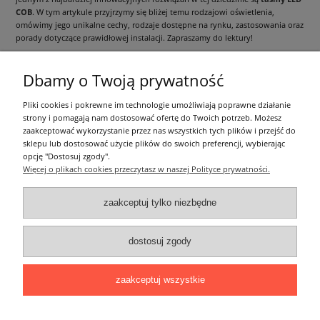
COB
. W tym artykule przyjrzymy się bliżej temu rodzajowi oświetlenia,
omówimy jego unikalne cechy, rodzaje dostępne na rynku, zastosowania oraz
porady dotyczące prawidłowej instalacji. Zapraszamy do lektury!
czytaj całość »
Dbamy o Twoją prywatność
Informacje ogólne
Pliki cookies i pokrewne im technologie umożliwiają poprawne działanie
strony i pomagają nam dostosować ofertę do Twoich potrzeb. Możesz
zaakceptować wykorzystanie przez nas wszystkich tych plików i przejść do
Zakupy
sklepu lub dostosować użycie plików do swoich preferencji, wybierając
opcję "Dostosuj zgody".
Więcej o plikach cookies przeczytasz w naszej Polityce prywatności.
Moje konto
zaakceptuj tylko niezbędne
Pozostałe
dostosuj zgody
Łatwy dojazd z Sopotu, Gdańska i Gdyni - przekonaj się i kup również na
miejscu!
ONELED, ul. Kasprowicza 4, 83-000 Pruszcz Gdański
zaakceptuj wszystkie
e-mail: biuro@oneled.pl | tel.: 511-711-113 | tel.: 511-115-157 | tel.: 511-711-
225