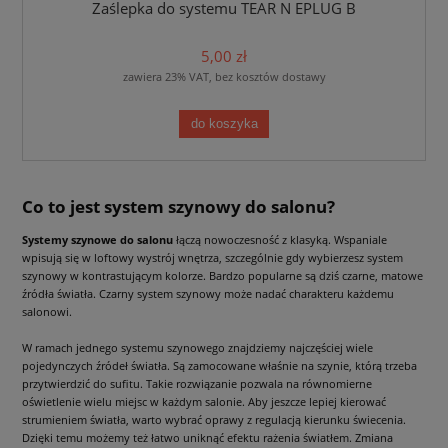
Zaślepka do systemu TEAR N EPLUG B
5,00 zł
zawiera 23% VAT, bez kosztów dostawy
do koszyka
Co to jest system szynowy do salonu?
Systemy szynowe do salonu
łączą nowoczesność z klasyką. Wspaniale
wpisują się w loftowy wystrój wnętrza, szczególnie gdy wybierzesz system
szynowy w kontrastującym kolorze. Bardzo popularne są dziś czarne, matowe
źródła światła. Czarny system szynowy może nadać charakteru każdemu
salonowi.
W ramach jednego systemu szynowego znajdziemy najczęściej wiele
pojedynczych źródeł światła. Są zamocowane właśnie na szynie, którą trzeba
przytwierdzić do sufitu. Takie rozwiązanie pozwala na równomierne
oświetlenie wielu miejsc w każdym salonie. Aby jeszcze lepiej kierować
strumieniem światła, warto wybrać oprawy z regulacją kierunku świecenia.
Dzięki temu możemy też łatwo uniknąć efektu rażenia światłem. Zmiana