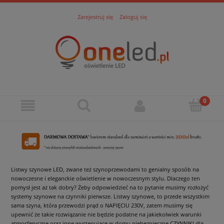
Zarejestruj się
Zaloguj się
Listwy szynowe LED, zwane też szynoprzewodami to genialny sposób na
nowoczesne i eleganckie oświetlenie w nowoczesnym stylu. Dlaczego ten
pomysł jest aż tak dobry? Żeby odpowiedzieć na to pytanie musimy rozłożyć
systemy szynowe na czynniki pierwsze. Listwy szynowe, to przede wszystkim
sama szyna, która przewodzi prąd o NAPIĘCIU 230V, zatem musimy się
upewnić że takie rozwiązanie nie będzie podatne na jakiekolwiek warunki
atmosferyczne oraz inne występujące w domu niebezpieczne CZYNNIKI dla