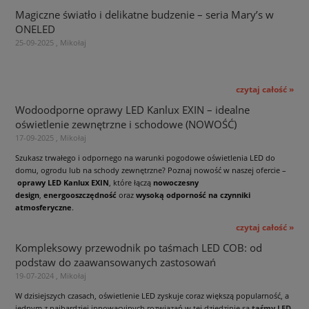
Magiczne światło i delikatne budzenie – seria Mary’s w
ONELED
25-09-2025 , Mikołaj
czytaj całość »
Wodoodporne oprawy LED Kanlux EXIN – idealne
oświetlenie zewnętrzne i schodowe (NOWOŚĆ)
17-09-2025 , Mikołaj
Szukasz trwałego i odpornego na warunki pogodowe oświetlenia LED do
domu, ogrodu lub na schody zewnętrzne? Poznaj nowość w naszej ofercie –
oprawy LED Kanlux EXIN
, które łączą
nowoczesny
design
,
energooszczędność
oraz
wysoką odporność na czynniki
atmosferyczne
.
czytaj całość »
Kompleksowy przewodnik po taśmach LED COB: od
podstaw do zaawansowanych zastosowań
19-07-2024 , Mikołaj
W dzisiejszych czasach, oświetlenie LED zyskuje coraz większą popularność, a
jednym z najbardziej innowacyjnych rozwiązań w tej dziedzinie są
taśmy LED