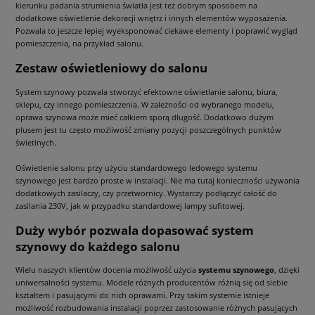
kierunku padania strumienia światła jest też dobrym sposobem na
dodatkowe oświetlenie dekoracji wnętrz i innych elementów wyposażenia.
Pozwala to jeszcze lepiej wyeksponować ciekawe elementy i poprawić wygląd
pomieszczenia, na przykład salonu.
Zestaw oświetleniowy do salonu
System szynowy pozwala stworzyć efektowne oświetlanie salonu, biura,
sklepu, czy innego pomieszczenia. W zależności od wybranego modelu,
oprawa szynowa może mieć całkiem sporą długość. Dodatkowo dużym
plusem jest tu często możliwość zmiany pozycji poszczególnych punktów
świetlnych.
Oświetlenie salonu przy użyciu standardowego ledowego systemu
szynowego jest bardzo proste w instalacji. Nie ma tutaj konieczności używania
dodatkowych zasilaczy, czy przetwornicy. Wystarczy podłączyć całość do
zasilania 230V, jak w przypadku standardowej lampy sufitowej.
Duży wybór pozwala dopasować system
szynowy do każdego salonu
Wielu naszych klientów docenia możliwość użycia
systemu szynowego
, dzięki
uniwersalności systemu. Modele różnych producentów różnią się od siebie
kształtem i pasującymi do nich oprawami. Przy takim systemie istnieje
możliwość rozbudowania instalacji poprzez zastosowanie różnych pasujących