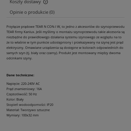
Koszty dostawy
Cena nie zawiera ewentualnych kosztów płatności
Opinie o produkcie (0)
Przyłącze prądowe TEAR N CON-I W, to jedno z akcesoriów do szynoprzewodu
TEAR firmy Kanlux. Jeśli myślimy o montażu szynoprzewodu takie akcesoria są
niezbędne do prawidłowego działania systemu szynowego ze względu na to
że to właśnie w tym punkcie udostępniony i przekazywany na szynę jest prąd
elektryczny. Omawiane urządzenia są dostępne w kolorach odpowiednich do
samych szyn (tj. biały oraz czarny). Produkt jest montowany między dwoma
odcinkami szyny.
Dane techniczne:
Napięcie: 220-240V AC
Prąd znamieniowy: 16A
Częstotliwość: 50 Hz
Kolor: Biały
Stopień wodoodporności: IP20
Materiał: Tworzywo sztuczne
Wymiary: 100x32 mm