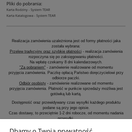
Pliki do pobrania:
Karta Rodziny - System TEAR
Karta Katalogowa - System TEAR
Realizacja zamówienia uzależniona jest od formy płatności jaka
została wybrana:
Przelew tradycyjny oraz szybkie płatności
- realizacja zamówienia
rozpoczyna się po zaksięgowaniu płatności.
Na wpłatę czekamy 8 dni kalendarzowych.
"Za pobraniem"
- zamówienie realizowane od momentu
przyjęcia zamówienia. Paczkę opłacą Państwo doręczycielowi przy
odbiorze paczki.
Odbiór osobisty
- zamówienie realizowane od momentu
przyjęcia zamówienia. Płatność w punkcie sprzedaży możliwa jest
gotówką lub kartą.
Dostępność oraz przewidywany czas wysyłki każdego produktu
podane są przy jego opisie.
Czas dostawy, to przeciętnie 1-2 dni robocze, od momentu nadania
przesyłki.
Dbamy o Twoją prywatność