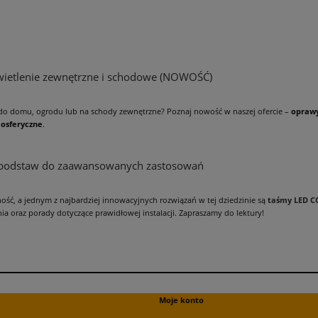
wietlenie zewnętrzne i schodowe (NOWOŚĆ)
do domu, ogrodu lub na schody zewnętrzne? Poznaj nowość w naszej ofercie –
oprawy
mosferyczne
.
 podstaw do zaawansowanych zastosowań
ność, a jednym z najbardziej innowacyjnych rozwiązań w tej dziedzinie są
taśmy LED C
a oraz porady dotyczące prawidłowej instalacji. Zapraszamy do lektury!
Moje konto