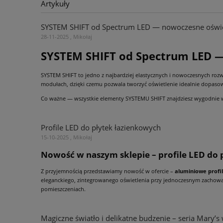
Artykuły
SYSTEM SHIFT od Spectrum LED — nowoczesne oświetl
28-11-2025 , Mikołaj
SYSTEM SHIFT od Spectrum LED — 
SYSTEM SHIFT to jedno z najbardziej elastycznych i nowoczesnych ro
modułach, dzięki czemu pozwala tworzyć oświetlenie idealnie dopasow
Co ważne — wszystkie elementy SYSTEMU SHIFT znajdziesz wygodnie 
Profile LED do płytek łazienkowych
15-10-2025 , Mikołaj
Nowość w naszym sklepie – profile LED do
Z przyjemnością przedstawiamy nowość w ofercie –
aluminiowe profi
eleganckiego, zintegrowanego oświetlenia przy jednoczesnym zachowan
pomieszczeniach.
Magiczne światło i delikatne budzenie – seria Mary’