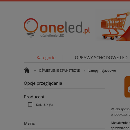
Kategorie
OPRAWY SCHODOWE LED
»
»
OŚWIETLENIE ZEWNĘTRZNE
Lampy najazdowe
OŚWIETLE
Opcje przeglądania
Producent
KANLUX
(3)
W jaki spos
w podłożu. 
Menu
Niezależnie 
sprawdzone 