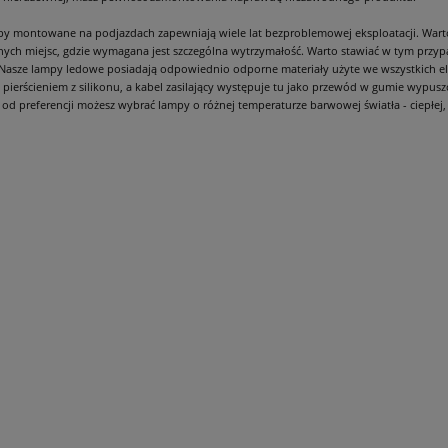
y montowane na podjazdach zapewniają wiele lat bezproblemowej eksploatacji. Wart
nych miejsc, gdzie wymagana jest szczególna wytrzymałość. Warto stawiać w tym przyp
 Nasze lampy ledowe posiadają odpowiednio odporne materiały użyte we wszystkich el
 pierścieniem z silikonu, a kabel zasilający występuje tu jako przewód w gumie wypusz
 od preferencji możesz wybrać lampy o różnej temperaturze barwowej światła - ciepłej, 
ogruntowa ROGER LED DL-
Oprawa dogruntowa ROGER LED D
0V IP66 IK09 biała zimna
2LED6 230V IP66 IK09 biała zimn
Kanlux
Kanlux