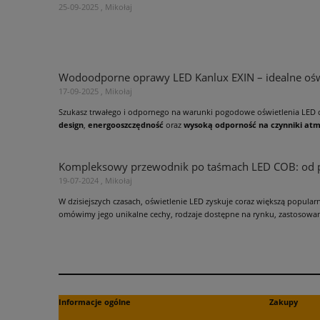
25-09-2025 , Mikołaj
Wodoodporne oprawy LED Kanlux EXIN – idealne oś
17-09-2025 , Mikołaj
Szukasz trwałego i odpornego na warunki pogodowe oświetlenia LED 
design
,
energooszczędność
oraz
wysoką odporność na czynniki at
Kompleksowy przewodnik po taśmach LED COB: od
19-07-2024 , Mikołaj
W dzisiejszych czasach, oświetlenie LED zyskuje coraz większą popular
omówimy jego unikalne cechy, rodzaje dostępne na rynku, zastosowani
Informacje ogólne
Zakupy