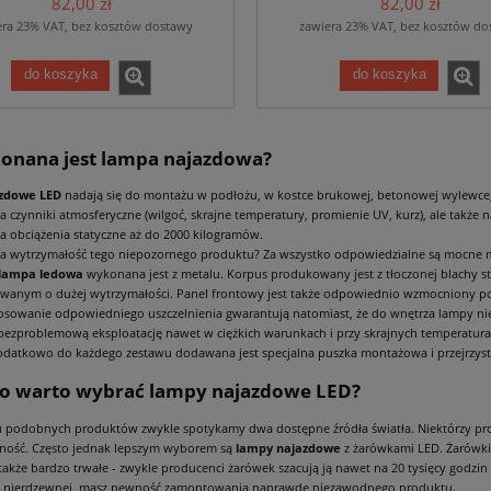
82,00 zł
82,00 zł
era 23% VAT, bez kosztów dostawy
zawiera 23% VAT, bez kosztów do
do koszyka
do koszyka
onana jest lampa najazdowa?
zdowe LED
nadają się do montażu w podłożu, w kostce brukowej, betonowej wylewce, a
 czynniki atmosferyczne (wilgoć, skrajne temperatury, promienie UV, kurz), ale takż
 obciążenia statyczne aż do 2000 kilogramów.
a wytrzymałość tego niepozornego produktu? Za wszystko odpowiedzialne są mocne mat
lampa ledowa
wykonana jest z metalu. Korpus produkowany jest z tłoczonej blachy 
wanym o dużej wytrzymałości. Panel frontowy jest także odpowiednio wzmocniony pon
stosowanie odpowiedniego uszczelnienia gwarantują natomiast, że do wnętrza lampy nie 
 bezproblemową eksploatację nawet w ciężkich warunkach i przy skrajnych temperaturac
odatkowo do każdego zestawu dodawana jest specjalna puszka montażowa i przejrzyst
o warto wybrać lampy najazdowe LED?
 podobnych produktów zwykle spotykamy dwa dostępne źródła światła. Niektórzy pro
ność. Często jednak lepszym wyborem są
lampy najazdowe
z żarówkami LED. Żarówki
 także bardzo trwałe - zwykle producenci żarówek szacują ją nawet na 20 tysięcy god
li nierdzewnej, masz pewność zamontowania naprawdę niezawodnego produktu.