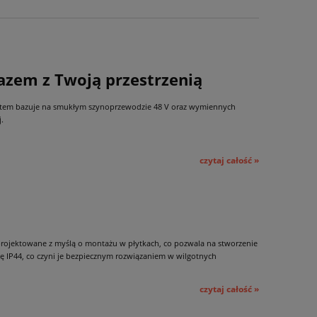
azem z Twoją przestrzenią
system bazuje na smukłym szynoprzewodzie 48 V oraz wymiennych
.
czytaj całość »
projektowane z myślą o montażu w płytkach, co pozwala na stworzenie
ę IP44, co czyni je bezpiecznym rozwiązaniem w wilgotnych
czytaj całość »