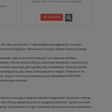
zawiera 23% VAT, bez kosztów dostawy
stawy
do koszyka
le także na ścianach. Z tego względu wymagana jest nie tylko
e na mocne obciążanie. Oferowane w naszym sklepie lampy posiadają
eriały użyte w procesie produkcji i ich staranna obróbka.
stalowej. Osłona żarówki LED jest natomiast dodatkowo wzmocniona
ieważ, wykonany jest z grubej stali nierdzewnej. Staranny montaż
wnikają kurz, pył, różne zanieczyszczenia i wilgoć. Pozwala to na
h. Stopień ochrony potwierdzony jest certyfikatami IP67/IP66 i
a instrukcja montażu.
ducenci montują w lampach żarówki halogenowe. Są mocne i oferują
 LED oferują najwyższy poziom energooszczędności i wysoki strumień
zin pracy. Jeśli dodamy do tego obudowę odporną na korozję wykonaną z