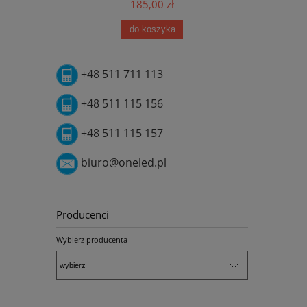
185,00 zł
do koszyka
+48 511 711 113
+48 511 115 156
+48 511 115 157
biuro@oneled.pl
Producenci
Wybierz producenta