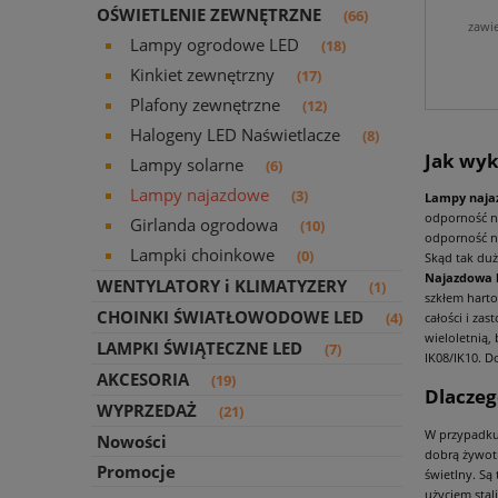
OŚWIETLENIE ZEWNĘTRZNE
(66)
zawi
Lampy ogrodowe LED
(18)
Kinkiet zewnętrzny
(17)
Plafony zewnętrzne
(12)
Halogeny LED Naświetlacze
(8)
Jak wyk
Lampy solarne
(6)
Lampy najazdowe
(3)
Lampy naja
odporność na
Girlanda ogrodowa
(10)
odporność na
Lampki choinkowe
(0)
Skąd tak duż
Najazdowa 
WENTYLATORY i KLIMATYZERY
(1)
szkłem harto
CHOINKI ŚWIATŁOWODOWE LED
(4)
całości i za
wieloletnią,
LAMPKI ŚWIĄTECZNE LED
(7)
IK08/IK10. D
AKCESORIA
(19)
Dlaczeg
WYPRZEDAŻ
(21)
W przypadku
Nowości
dobrą żywot
Promocje
świetlny. Są
użyciem sta