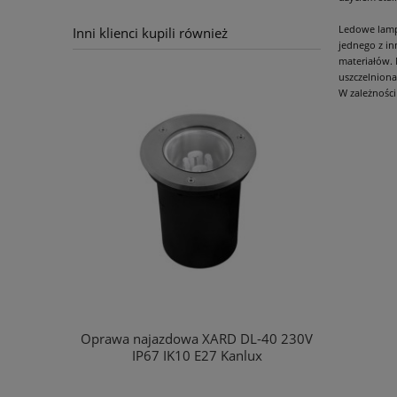
Ledowe lamp
Inni klienci kupili również
jednego z in
materiałów.
uszczelniona
W zależności
Oprawa najazdowa XARD DL-40 230V
Oprawa d
IP67 IK10 E27 Kanlux
LED12 23