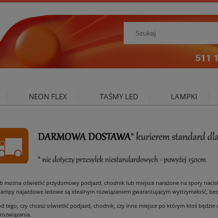
NEON FLEX
TAŚMY LED
LAMPKI
NIE ZEWNĘTRZNE
OŚWIETLENIE DO SALONU
A
ób można oświetlić przydomowy podjazd, chodnik lub miejsce narażone na spory naci
Lampy najazdowe ledowe są idealnym rozwiązaniem gwarantującym wytrzymałość, bezpi
od tego, czy chcesz oświetlić podjazd, chodnik, czy inne miejsce po którym ktoś będzi
rozwiązania.