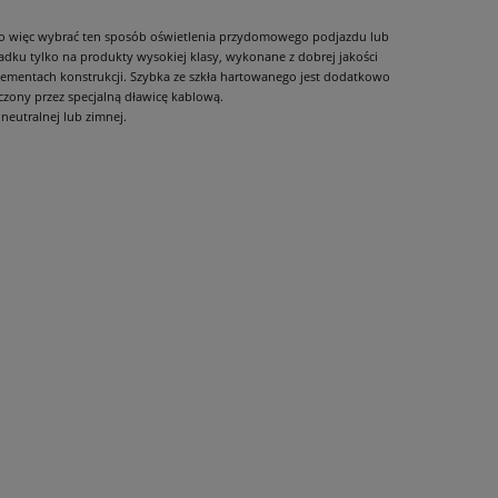
o więc wybrać ten sposób oświetlenia przydomowego podjazdu lub
adku tylko na produkty wysokiej klasy, wykonane z dobrej jakości
ementach konstrukcji. Szybka ze szkła hartowanego jest dodatkowo
czony przez specjalną dławicę kablową.
neutralnej lub zimnej.
L-
a