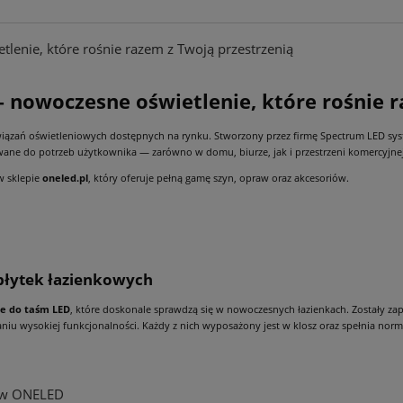
enie, które rośnie razem z Twoją przestrzenią
nowoczesne oświetlenie, które rośnie r
związań oświetleniowych dostępnych na rynku. Stworzony przez firmę Spectrum LED 
ane do potrzeb użytkownika — zarówno w domu, biurze, jak i przestrzeni komercyjnej
w sklepie
oneled.pl
, który oferuje pełną gamę szyn, opraw oraz akcesoriów.
 płytek łazienkowych
le do taśm LED
, które doskonale sprawdzą się w nowoczesnych łazienkach. Zostały za
iu wysokiej funkcjonalności. Każdy z nich wyposażony jest w klosz oraz spełnia norm
s w ONELED