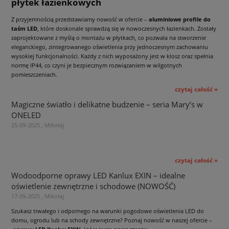
płytek łazienkowych
Z przyjemnością przedstawiamy nowość w ofercie –
aluminiowe profile do
taśm LED
, które doskonale sprawdzą się w nowoczesnych łazienkach. Zostały
zaprojektowane z myślą o montażu w płytkach, co pozwala na stworzenie
eleganckiego, zintegrowanego oświetlenia przy jednoczesnym zachowaniu
wysokiej funkcjonalności. Każdy z nich wyposażony jest w klosz oraz spełnia
normę IP44, co czyni je bezpiecznym rozwiązaniem w wilgotnych
pomieszczeniach.
czytaj całość »
Magiczne światło i delikatne budzenie – seria Mary’s w
ONELED
25-09-2025 , Mikołaj
czytaj całość »
Wodoodporne oprawy LED Kanlux EXIN – idealne
oświetlenie zewnętrzne i schodowe (NOWOŚĆ)
17-09-2025 , Mikołaj
Szukasz trwałego i odpornego na warunki pogodowe oświetlenia LED do
domu, ogrodu lub na schody zewnętrzne? Poznaj nowość w naszej ofercie –