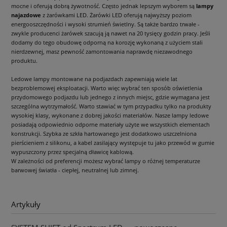
mocne i oferują dobrą żywotność. Często jednak lepszym wyborem są
lampy
najazdowe
z żarówkami LED. Żarówki LED oferują najwyższy poziom
energooszczędności i wysoki strumień świetlny. Są także bardzo trwałe -
zwykle producenci żarówek szacują ją nawet na 20 tysięcy godzin pracy. Jeśli
dodamy do tego obudowę odporną na korozję wykonaną z użyciem stali
nierdzewnej, masz pewność zamontowania naprawdę niezawodnego
produktu.
Ledowe lampy montowane na podjazdach zapewniają wiele lat
bezproblemowej eksploatacji. Warto więc wybrać ten sposób oświetlenia
przydomowego podjazdu lub jednego z innych miejsc, gdzie wymagana jest
szczególna wytrzymałość. Warto stawiać w tym przypadku tylko na produkty
wysokiej klasy, wykonane z dobrej jakości materiałów. Nasze lampy ledowe
posiadają odpowiednio odporne materiały użyte we wszystkich elementach
konstrukcji. Szybka ze szkła hartowanego jest dodatkowo uszczelniona
pierścieniem z silikonu, a kabel zasilający występuje tu jako przewód w gumie
wypuszczony przez specjalną dławicę kablową.
W zależności od preferencji możesz wybrać lampy o różnej temperaturze
barwowej światła - ciepłej, neutralnej lub zimnej.
Artykuły