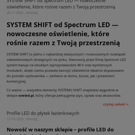
SYSTEM SHIFT od Spectrum LED — nowoczesne
oświetlenie, które rośnie razem z Twoją przestrzenią
28-11-2025 , Mikołaj
SYSTEM SHIFT od Spectrum LED —
nowoczesne oświetlenie, które
rośnie razem z Twoją przestrzenią
SYSTEM SHIFT to jedno z najbardziej elastycznych i nowoczesnych rozwiązań
oświetleniowych dostępnych na rynku. Stworzony przez firmę Spectrum LED
system bazuje na smukłym szynoprzewodzie 48 V oraz wymiennych
modułach, dzięki czemu pozwala tworzyć oświetlenie idealnie dopasowane
do potrzeb użytkownika — zarówno w domu, biurze, jak i przestrzeni
komercyjnej.
Co ważne — wszystkie elementy SYSTEMU SHIFT znajdziesz wygodnie w
sklepie
oneled.pl
, który oferuje pełną gamę szyn, opraw oraz akcesoriów.
czytaj całość »
Profile LED do płytek łazienkowych
15-10-2025 , Mikołaj
Nowość w naszym sklepie – profile LED do