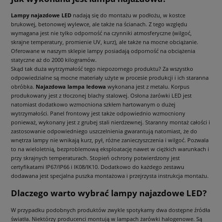
Lampy najazdowe LED
nadają się do montażu w podłożu, w kostce
brukowej, betonowej wylewce, ale także na ścianach. Z tego względu
wymagana jest nie tylko odporność na czynniki atmosferyczne (wilgoć,
skrajne temperatury, promienie UV, kurz), ale także na mocne obciążanie.
Oferowane w naszym sklepie lampy posiadają odporność na obciążenia
statyczne aż do 2000 kilogramów.
Skąd tak duża wytrzymałość tego niepozornego produktu? Za wszystko
odpowiedzialne są mocne materiały użyte w procesie produkcji i ich staranna
obróbka.
Najazdowa lampa ledowa
wykonana jest z metalu. Korpus
produkowany jest z tłoczonej blachy stalowej. Osłona żarówki LED jest
natomiast dodatkowo wzmocniona szkłem hartowanym o dużej
wytrzymałości. Panel frontowy jest także odpowiednio wzmocniony
ponieważ, wykonany jest z grubej stali nierdzewnej. Staranny montaż całości i
zastosowanie odpowiedniego uszczelnienia gwarantują natomiast, że do
wnętrza lampy nie wnikają kurz, pył, różne zanieczyszczenia i wilgoć. Pozwala
to na wieloletnią, bezproblemową eksploatację nawet w ciężkich warunkach i
przy skrajnych temperaturach. Stopień ochrony potwierdzony jest
certyfikatami IP67/IP66 i IK08/IK10. Dodatkowo do każdego zestawu
dodawana jest specjalna puszka montażowa i przejrzysta instrukcja montażu.
Dlaczego warto wybrać lampy najazdowe LED?
W przypadku podobnych produktów zwykle spotykamy dwa dostępne źródła
światła. Niektórzy producenci montują w lampach żarówki halogenowe. Są