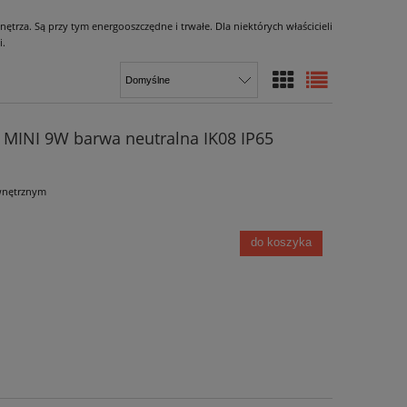
trza. Są przy tym energooszczędne i trwałe. Dla niektórych właścicieli
i.
MINI 9W barwa neutralna IK08 IP65
wnętrznym
do koszyka