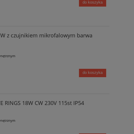
do koszyka
2W z czujnikiem mikrofalowym barwa
wnętrznym
do koszyka
 RINGS 18W CW 230V 115st IP54
wnętrznym