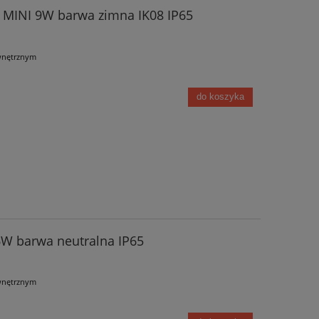
 MINI 9W barwa zimna IK08 IP65
wnętrznym
do koszyka
6W barwa neutralna IP65
wnętrznym