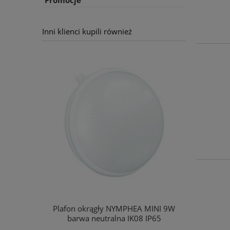
Promocje
Inni klienci kupili również
Plafon okrągły NYMPHEA MINI 9W
NYMPHEA B
barwa neutralna IK08 IP65
CW