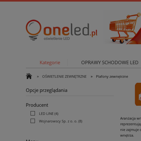
Kategorie
OPRAWY SCHODOWE LED
»
»
OŚWIETLENIE ZEWNĘTRZNE
Plafony zewnętrzne
OŚWIETLE
Opcje przeglądania
Producent
LED LINE
(4)
Aranżacja wn
Wojnarowscy Sp. z o. o.
(8)
reprezentują
nie zajmuje 
wnętrza.