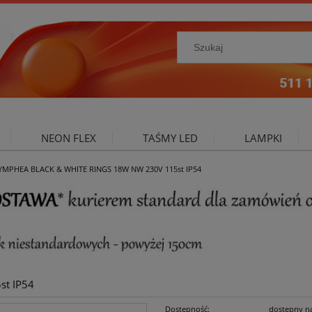
NEON FLEX
TAŚMY LED
LAMPKI
YMPHEA BLACK & WHITE RINGS 18W NW 230V 115st IP54
NIE ZEWNĘTRZNE
OŚWIETLENIE DO SALONU
A
t IP54
Dostępność:
dostępny n