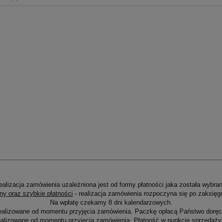
alnych kosztów
ealizacja zamówienia uzależniona jest od formy płatności jaka została wybran
ny oraz szybkie płatności
- realizacja zamówienia rozpoczyna się po zaksięg
Na wpłatę czekamy 8 dni kalendarzowych.
ealizowane od momentu przyjęcia zamówienia. Paczkę opłacą Państwo doręcz
alizowane od momentu przyjęcia zamówienia. Płatność w punkcie sprzedaży 