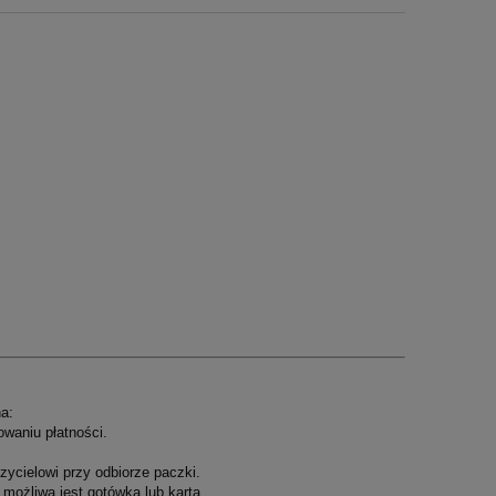
a:
owaniu płatności.
ycielowi przy odbiorze paczki.
możliwa jest gotówką lub kartą.