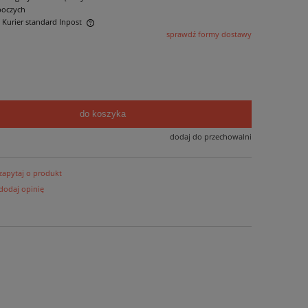
boczych
- Kurier standard Inpost
sprawdź formy dostawy
ntualnych kosztów
do koszyka
dodaj do przechowalni
zapytaj o produkt
dodaj opinię