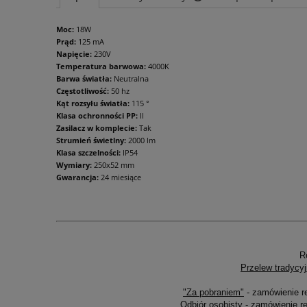
Moc:
18W
Cena nie zawiera ewentu
Prąd:
125 mA
płatności
Napięcie:
230V
Temperatura barwowa:
4000K
Barwa światła:
Neutralna
Częstotliwość:
50 hz
Kąt rozsyłu światła:
115 °
Klasa ochronności PP:
II
Zasilacz w komplecie:
Tak
Strumień świetlny:
2000 lm
Klasa szczelności:
IP54
Wymiary:
250x52 mm
Gwarancja:
24 miesiące
R
Przelew tradycyj
"Za pobraniem"
- zamówienie r
Odbiór osobisty
- zamówienie re