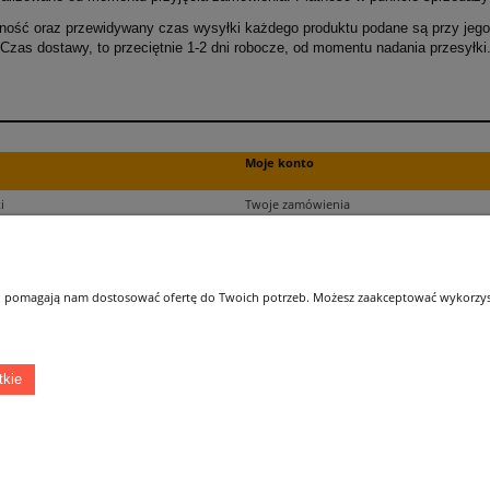
ność oraz przewidywany czas wysyłki każdego produktu podane są przy jego 
Czas dostawy, to przeciętnie 1-2 dni robocze, od momentu nadania przesyłki
Moje konto
i
Twoje zamówienia
ści
Ustawienia plików cookies
Ustawienia konta
kupu
Przechowalnia
 i pomagają nam dostosować ofertę do Twoich potrzeb. Możesz zaakceptować wykorzysta
ji zamówień
tkie
Łatwy dojazd z Sopotu, Gdańska i Gdyni - przekonaj się i kup również na miejscu!
ONELED, ul. Kasprowicza 4, 83-000 Pruszcz Gdański
e-mail: biuro@oneled.pl | tel.: 511-711-113 | tel.: 511-115-157 | tel.: 511-711-225
Sklep internetowy Shoper.pl