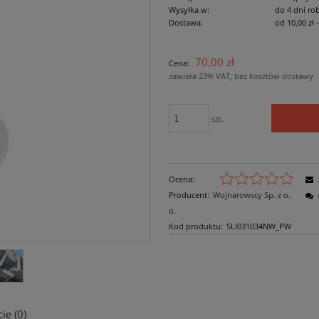
Wysyłka w:
do 4 dni ro
Dostawa:
od 10,00 zł
Cena nie zawiera ewe
70,00 zł
Cena:
płatności
zawiera 23% VAT, bez kosztów dostawy
szt.
Ocena:
Producent:
Wojnarowscy Sp. z o.
o.
Kod produktu:
SLI031034NW_PW
ie (0)