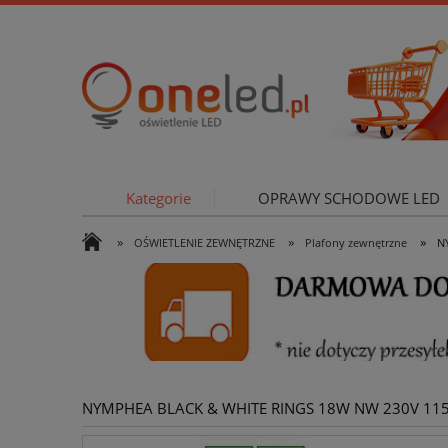
Kategorie
OPRAWY SCHODOWE LED
»
»
»
OŚWIETLENIE ZEWNĘTRZNE
Plafony zewnętrzne
N
OŚWIETLE
NYMPHEA BLACK & WHITE RINGS 18W NW 230V 115s