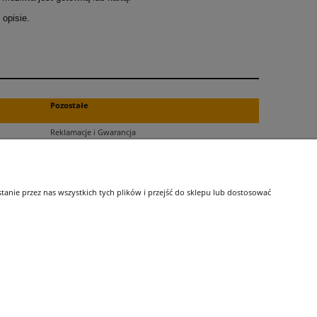
opisie.
.
Pozostałe
Reklamacje i Gwarancja
Zwroty
Blog
nie przez nas wszystkich tych plików i przejść do sklepu lub dostosować