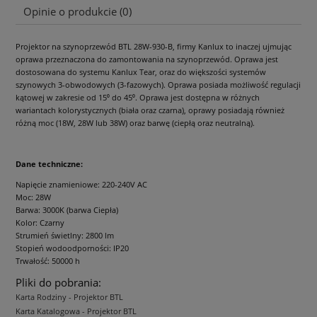
Opinie o produkcie (0)
Projektor na szynoprzewód BTL 28W-930-B, firmy Kanlux to inaczej ujmując
oprawa przeznaczona do zamontowania na szynoprzewód. Oprawa jest
dostosowana do systemu Kanlux Tear, oraz do większości systemów
szynowych 3-obwodowych (3-fazowych). Oprawa posiada możliwość regulacji
kątowej w zakresie od 15⁰ do 45⁰. Oprawa jest dostępna w różnych
wariantach kolorystycznych (biała oraz czarna), oprawy posiadają również
różną moc (18W, 28W lub 38W) oraz barwę (ciepłą oraz neutralną).
Dane techniczne:
Napięcie znamieniowe: 220-240V AC
Moc: 28W
Barwa: 3000K (barwa Ciepła)
Kolor: Czarny
Strumień świetlny: 2800 lm
Stopień wodoodporności: IP20
Trwałość: 50000 h
Pliki do pobrania:
Karta Rodziny - Projektor BTL
Karta Katalogowa - Projektor BTL