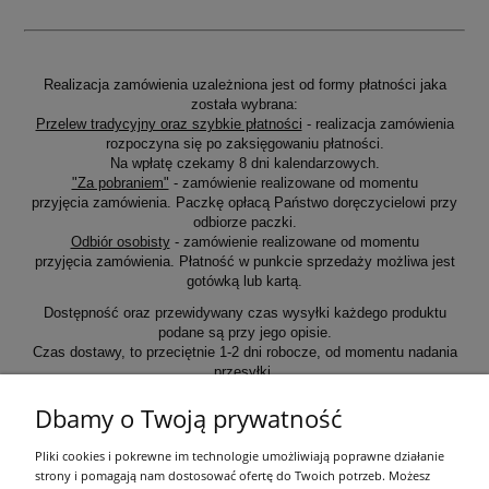
Realizacja zamówienia uzależniona jest od formy płatności jaka
została wybrana:
Przelew tradycyjny oraz szybkie płatności
- realizacja zamówienia
rozpoczyna się po zaksięgowaniu płatności.
Na wpłatę czekamy 8 dni kalendarzowych.
"Za pobraniem"
- zamówienie realizowane od momentu
przyjęcia zamówienia. Paczkę opłacą Państwo doręczycielowi przy
odbiorze paczki.
Odbiór osobisty
- zamówienie realizowane od momentu
przyjęcia zamówienia. Płatność w punkcie sprzedaży możliwa jest
gotówką lub kartą.
Dostępność oraz przewidywany czas wysyłki każdego produktu
podane są przy jego opisie.
Czas dostawy, to przeciętnie 1-2 dni robocze, od momentu nadania
przesyłki.
Dbamy o Twoją prywatność
Informacje ogólne
Pliki cookies i pokrewne im technologie umożliwiają poprawne działanie
strony i pomagają nam dostosować ofertę do Twoich potrzeb. Możesz