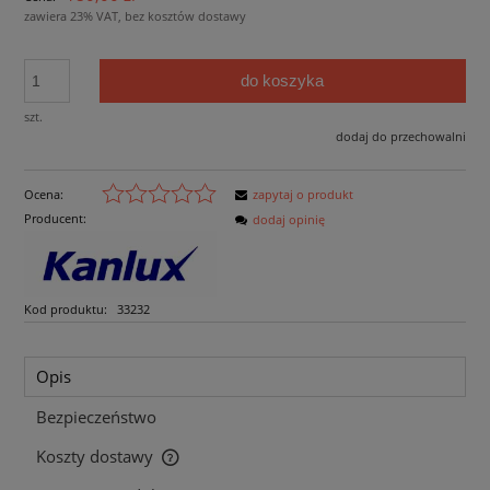
zawiera 23% VAT, bez kosztów dostawy
do koszyka
szt.
dodaj do przechowalni
Ocena:
zapytaj o produkt
Producent:
dodaj opinię
Kod produktu:
33232
Opis
Bezpieczeństwo
Koszty dostawy
Cena nie zawiera ewentualnych kosztów płatności