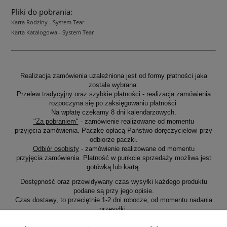
Pliki do pobrania:
Karta Rodziny - System Tear
Karta Katalogowa - System Tear
Realizacja zamówienia uzależniona jest od formy płatności jaka
została wybrana:
Przelew tradycyjny oraz szybkie płatności
- realizacja zamówienia
rozpoczyna się po zaksięgowaniu płatności.
Na wpłatę czekamy 8 dni kalendarzowych.
"Za pobraniem"
- zamówienie realizowane od momentu
przyjęcia zamówienia. Paczkę opłacą Państwo doręczycielowi przy
odbiorze paczki.
Odbiór osobisty
- zamówienie realizowane od momentu
przyjęcia zamówienia. Płatność w punkcie sprzedaży możliwa jest
gotówką lub kartą.
Dostępność oraz przewidywany czas wysyłki każdego produktu
podane są przy jego opisie.
Czas dostawy, to przeciętnie 1-2 dni robocze, od momentu nadania
przesyłki.