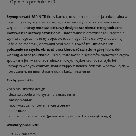
Opinie o produkcie (0)
Szynoprzewód EAR N TR
firmy Kanlux, to solidna konstrukcja uniwersalna w
użyciu. Systemy szynowe cieszą się coraz większym zainteresowaniem ze
względu na
łatwy montaż, ciekawy design oraz niemal nieograniczone
możliwości aranżacji oświetlenia
. Uniwersalność omawianego urządzenia
wynika z tego że możemy dopasować do niego różne oprawy w dowolnej
ilości a po montażu, oprawami tymi manipulować tzn.
zmieniać ich
położenie na szynie, obracać oraz kierować światło w górę lub w dół
według własnego uznania
. Dzisiaj zastosowanie systemów szynowych często
spotykane jest w salonach mieszkaniowych wykończonych w stylu loft.
Szynoprzewody w czarnym, kontrastującym kolorze świetnie wpasowują się w
nowoczesne, minimalistyczne domy bądź mieszkania.
Cechy produktu:
- minimalistyczny design
- duża swoboda w korzystaniu z urządzenia
- prosty montaż
- możliwość zamontowania wielu opraw
- kolor białe
- stopień szczelności IP20 (przeznaczony do użytku wewnętrznego)
Wymiary produktu:
32 x 36 x 2000 mm