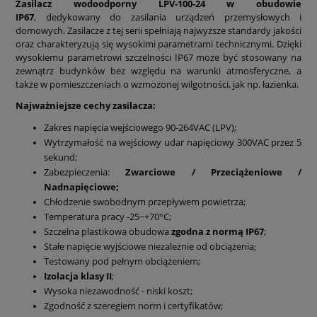
Zasilacz wodoodporny LPV-100-24 w obudowie
IP67
, dedykowany do zasilania urządzeń przemysłowych i
domowych
. Zasilacze z tej serii spełniają najwyższe standardy jakości
oraz charakteryzują się wysokimi parametrami technicznymi. Dzięki
wysokiemu parametrowi szczelności IP67 może być stosowany na
zewnątrz budynków bez względu na warunki atmosferyczne, a
także w pomieszczeniach o wzmożonej wilgotności, jak np. łazienka.
Najważniejsze cechy zasilacza:
Zakres napięcia wejściowego 90-264VAC (LPV);
Wytrzymałość na wejściowy udar napięciowy 300VAC przez 5
sekund;
Zabezpieczenia:
Zwarciowe / Przeciążeniowe /
Nadnapięciowe;
Chłodzenie swobodnym przepływem powietrza;
Temperatura pracy -25~+70°C;
Szczelna plastikowa obudowa
zgodna z normą IP67
;
Stałe napięcie wyjściowe niezależnie od obciążenia
;
Testowany pod pełnym obciążeniem;
Izolacja klasy II
;
Wysoka niezawodność - niski koszt;
Zgodność z szeregiem norm i certyfikatów;