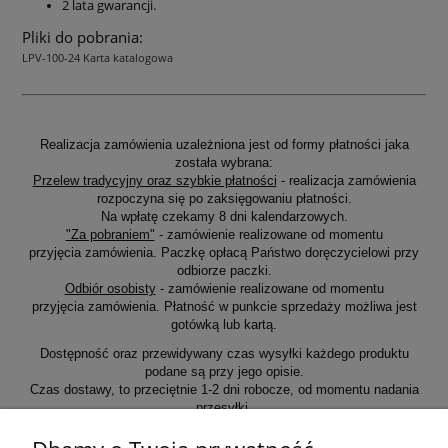
2 lata gwarancji.
Pliki do pobrania:
LPV-100-24 Karta katalogowa
Realizacja zamówienia uzależniona jest od formy płatności jaka
została wybrana:
Przelew tradycyjny oraz szybkie płatności
- realizacja zamówienia
rozpoczyna się po zaksięgowaniu płatności.
Na wpłatę czekamy 8 dni kalendarzowych.
"Za pobraniem"
- zamówienie realizowane od momentu
przyjęcia zamówienia. Paczkę opłacą Państwo doręczycielowi przy
odbiorze paczki.
Odbiór osobisty
- zamówienie realizowane od momentu
przyjęcia zamówienia. Płatność w punkcie sprzedaży możliwa jest
gotówką lub kartą.
Dostępność oraz przewidywany czas wysyłki każdego produktu
podane są przy jego opisie.
Czas dostawy, to przeciętnie 1-2 dni robocze, od momentu nadania
przesyłki.