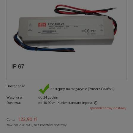
Dostępność:
dostępny na magazynie (Pruszcz Gdański)
Wysyłka w:
do 24 godzin
Dostawa:
od 10,00 zł
- Kurier standard Inpost
sprawdź formy dostawy
Cena nie zawiera ewentualnych kosztów płatności
122,90 zł
Cena:
zawiera 23% VAT, bez kosztów dostawy