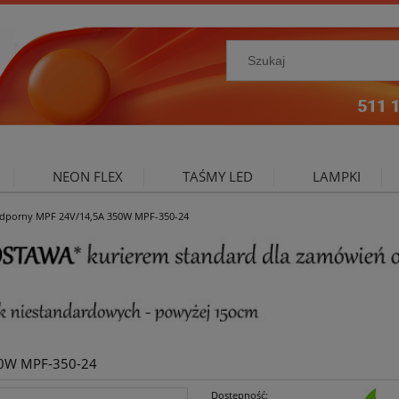
NEON FLEX
TAŚMY LED
LAMPKI
odporny MPF 24V/14,5A 350W MPF-350-24
NIE ZEWNĘTRZNE
OŚWIETLENIE DO SALONU
A
50W MPF-350-24
Dostępność: