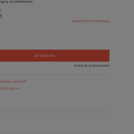
tępny na zamówienie
n
sprawdź formy dostawy
do koszyka
dodaj do przechowalni
zapytaj o produkt
dodaj opinię