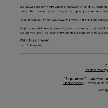
Zasilacz wodoodporny
MPF-350-24
o niezawodne i solidne urządzenie
temperaturą możesz mieć pewność, że Twój sprzęt jest chroniony naw
Dodatkowym atutem jest wbudowany aktywny filtr
PFC
, który zapewn
Dzięki gwarancji
5 lat
masz pewność, że zasilacz jest wysokiej jakości 
Zasilacz MPF-350-24 to idealne rozwiązanie dla osób, które szukają s
Pliki do pobrania:
Karta Katalogowa
R
Przelew tradycyj
"Za pobraniem"
- zamówienie r
Odbiór osobisty
- zamówienie re
Dostęp