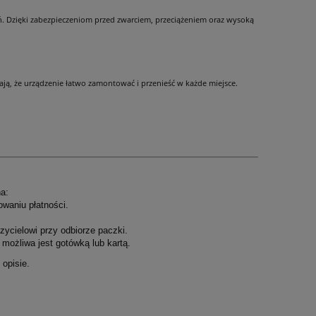
ń. Dzięki zabezpieczeniom przed zwarciem, przeciążeniem oraz wysoką
iają, że urządzenie łatwo zamontować i przenieść w każde miejsce.
a:
owaniu płatności.
ycielowi przy odbiorze paczki.
możliwa jest gotówką lub kartą.
opisie.
.