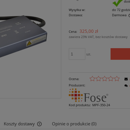
dos
Wysyłka w:
do 72 godzi
Dostawa:
Darmowa
Cena nie zawiera ewentualnych kosztów
325,00 zł
Cena:
płatności
zawiera 23% VAT, bez kosztów dostawy
szt.
Ocena:
Producent:
Kod produktu:
MPF-350-24
Koszty dostawy
Opinie o produkcie (0)