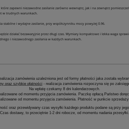
, które zapewni niezawodne zasilanie zarówno wewnątrz, jak i na zewnątrz pomieszcze
Cena nie zawiera ewentualnych kosztów
et w trudnych warunkach.
płatności
ia stabilne i wydajne zasilanie, przy współczynniku mocy powyżej 0.96.
i będzie działać bezawaryjnie przez długi czas. Wymiary kompaktowe i lekka waga spraw
olidnego i niezawodnego zasilania w każdych warunkach.
ealizacja zamówienia uzależniona jest od formy płatności jaka została wybran
ny oraz szybkie płatności
- realizacja zamówienia rozpoczyna się po zaksięg
Na wpłatę czekamy 8 dni kalendarzowych.
ealizowane od momentu przyjęcia zamówienia. Paczkę opłacą Państwo doręcz
alizowane od momentu przyjęcia zamówienia. Płatność w punkcie sprzedaży 
ność oraz przewidywany czas wysyłki każdego produktu podane są przy jego 
Czas dostawy, to przeciętnie 1-2 dni robocze, od momentu nadania przesyłki