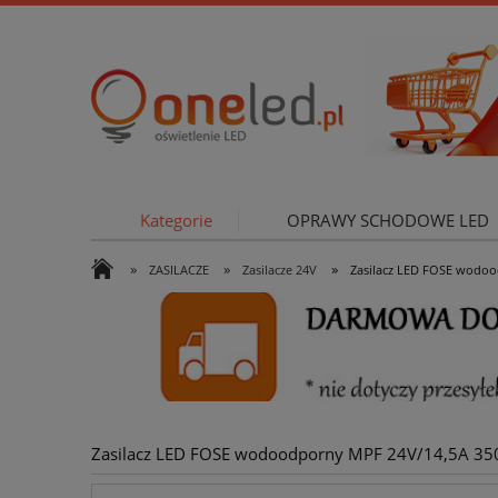
Kategorie
OPRAWY SCHODOWE LED
»
»
»
ZASILACZE
Zasilacze 24V
Zasilacz LED FOSE wodo
OŚWIETLE
Zasilacz LED FOSE wodoodporny MPF 24V/14,5A 3