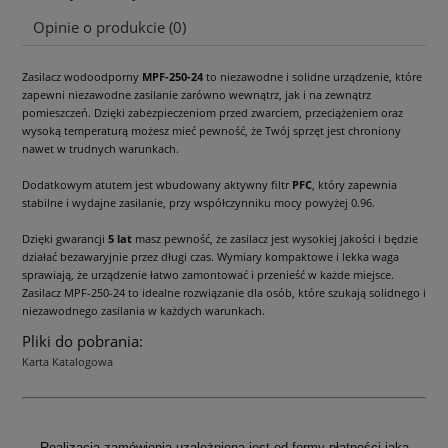
Cena nie zawiera ewentualnych kosztów płatności
Opinie o produkcie (0)
Zasilacz wodoodporny
MPF-250-24
to niezawodne i solidne urządzenie, które
zapewni niezawodne zasilanie zarówno wewnątrz, jak i na zewnątrz
pomieszczeń. Dzięki zabezpieczeniom przed zwarciem, przeciążeniem oraz
wysoką temperaturą możesz mieć pewność, że Twój sprzęt jest chroniony
nawet w trudnych warunkach.
Dodatkowym atutem jest wbudowany aktywny filtr
PFC
, który zapewnia
stabilne i wydajne zasilanie, przy współczynniku mocy powyżej 0.96.
Dzięki gwarancji
5 lat
masz pewność, że zasilacz jest wysokiej jakości i będzie
działać bezawaryjnie przez długi czas. Wymiary kompaktowe i lekka waga
sprawiają, że urządzenie łatwo zamontować i przenieść w każde miejsce.
Zasilacz MPF-250-24 to idealne rozwiązanie dla osób, które szukają solidnego i
niezawodnego zasilania w każdych warunkach.
Pliki do pobrania:
Karta Katalogowa
Realizacja zamówienia uzależniona jest od formy płatności jaka