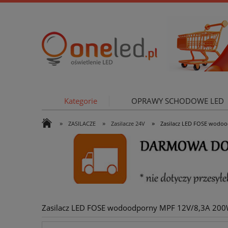
Kategorie
OPRAWY SCHODOWE LED
»
»
»
ZASILACZE
Zasilacze 24V
Zasilacz LED FOSE wodo
OŚWIETLE
Zasilacz LED FOSE wodoodporny MPF 12V/8,3A 20