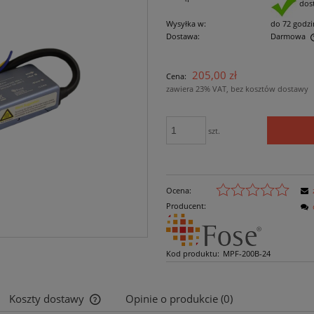
dos
Wysyłka w:
do 72 godzi
Dostawa:
Darmowa
Cena nie zawiera ewentualnych kosztów
205,00 zł
Cena:
płatności
zawiera 23% VAT, bez kosztów dostawy
szt.
Ocena:
Producent:
Kod produktu:
MPF-200B-24
Koszty dostawy
Opinie o produkcie (0)