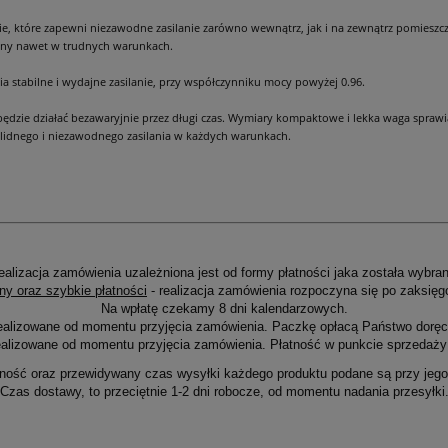
ie, które zapewni niezawodne zasilanie zarówno wewnątrz, jak i na zewnątrz pomieszc
Cena nie zawiera ewentualnych kosztów
iony nawet w trudnych warunkach.
płatności
ia stabilne i wydajne zasilanie, przy współczynniku mocy powyżej 0.96.
i będzie działać bezawaryjnie przez długi czas. Wymiary kompaktowe i lekka waga spraw
solidnego i niezawodnego zasilania w każdych warunkach.
ealizacja zamówienia uzależniona jest od formy płatności jaka została wybran
ny oraz szybkie płatności
- realizacja zamówienia rozpoczyna się po zaksięg
Na wpłatę czekamy 8 dni kalendarzowych.
ealizowane od momentu przyjęcia zamówienia. Paczkę opłacą Państwo doręcz
alizowane od momentu przyjęcia zamówienia. Płatność w punkcie sprzedaży 
ność oraz przewidywany czas wysyłki każdego produktu podane są przy jego 
Czas dostawy, to przeciętnie 1-2 dni robocze, od momentu nadania przesyłki