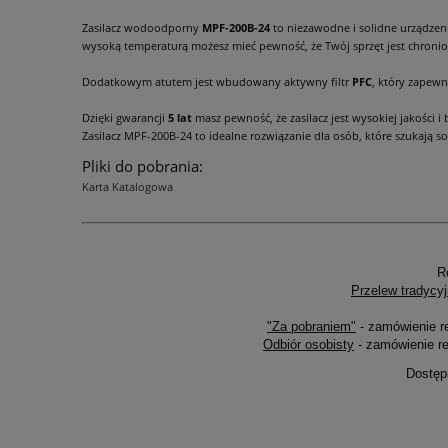
Zasilacz wodoodporny
MPF-200B-24
to niezawodne i solidne urządzen
wysoką temperaturą możesz mieć pewność, że Twój sprzęt jest chron
Dodatkowym atutem jest wbudowany aktywny filtr
PFC
, który zapewn
Dzięki gwarancji
5 lat
masz pewność, że zasilacz jest wysokiej jakości 
Zasilacz MPF-200B-24 to idealne rozwiązanie dla osób, które szukają 
Pliki do pobrania:
Karta Katalogowa
R
Przelew tradycyj
"Za pobraniem"
- zamówienie r
Odbiór osobisty
- zamówienie re
Dostęp