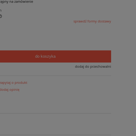
tępny na zamówienie
n
sprawdź formy dostawy
do koszyka
dodaj do przechowalni
zapytaj o produkt
dodaj opinię