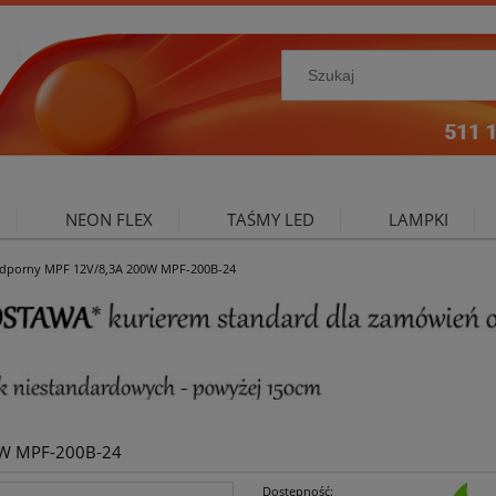
NEON FLEX
TAŚMY LED
LAMPKI
odporny MPF 12V/8,3A 200W MPF-200B-24
NIE ZEWNĘTRZNE
OŚWIETLENIE DO SALONU
A
0W MPF-200B-24
Dostępność: