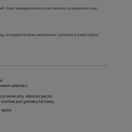
zeń. Dzięki zabezpieczeniom przed zwarciem, przeciążeniem oraz
iają, że urządzenie łatwo zamontować i przenieść w każde miejsce.
a:
owaniu płatności.
ycielowi przy odbiorze paczki.
możliwa jest gotówką lub kartą.
opisie.
.