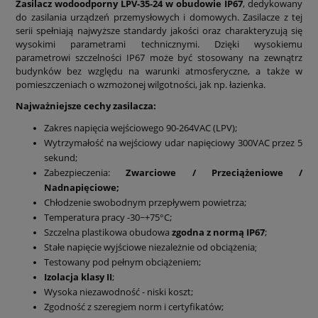
Zasilacz wodoodporny LPV-35-24 w obudowie IP67
, dedykowany
do zasilania urządzeń przemysłowych i domowych
. Zasilacze z tej
serii spełniają najwyższe standardy jakości oraz charakteryzują się
wysokimi parametrami technicznymi. Dzięki wysokiemu
parametrowi szczelności IP67 może być stosowany na zewnątrz
budynków bez względu na warunki atmosferyczne, a także w
pomieszczeniach o wzmożonej wilgotności, jak np. łazienka.
Najważniejsze cechy zasilacza:
Zakres napięcia wejściowego 90-264VAC (LPV);
Wytrzymałość na wejściowy udar napięciowy 300VAC przez 5
sekund;
Zabezpieczenia:
Zwarciowe / Przeciążeniowe /
Nadnapięciowe;
Chłodzenie swobodnym przepływem powietrza;
Temperatura pracy -30~+75°C;
Szczelna plastikowa obudowa
zgodna z normą IP67
;
Stałe napięcie wyjściowe niezależnie od obciążenia
;
Testowany pod pełnym obciążeniem;
Izolacja klasy II
;
Wysoka niezawodność - niski koszt;
Zgodność z szeregiem norm i certyfikatów;