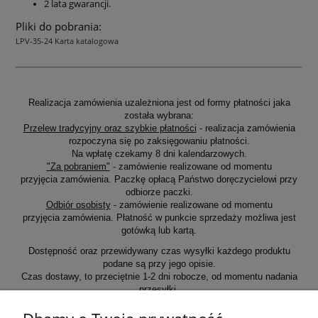
2 lata gwarancji.
Pliki do pobrania:
LPV-35-24 Karta katalogowa
Realizacja zamówienia uzależniona jest od formy płatności jaka
została wybrana:
Przelew tradycyjny oraz szybkie płatności
- realizacja zamówienia
rozpoczyna się po zaksięgowaniu płatności.
Na wpłatę czekamy 8 dni kalendarzowych.
"Za pobraniem"
- zamówienie realizowane od momentu
przyjęcia zamówienia. Paczkę opłacą Państwo doręczycielowi przy
odbiorze paczki.
Odbiór osobisty
- zamówienie realizowane od momentu
przyjęcia zamówienia. Płatność w punkcie sprzedaży możliwa jest
gotówką lub kartą.
Dostępność oraz przewidywany czas wysyłki każdego produktu
podane są przy jego opisie.
Czas dostawy, to przeciętnie 1-2 dni robocze, od momentu nadania
przesyłki.