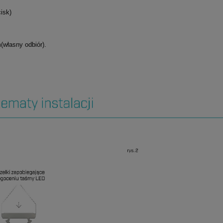
isk)
(własny odbiór).