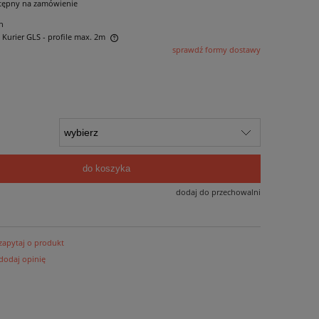
tępny na zamówienie
n
- Kurier GLS - profile max. 2m
sprawdź formy dostawy
 ewentualnych kosztów
do koszyka
dodaj do przechowalni
zapytaj o produkt
dodaj opinię