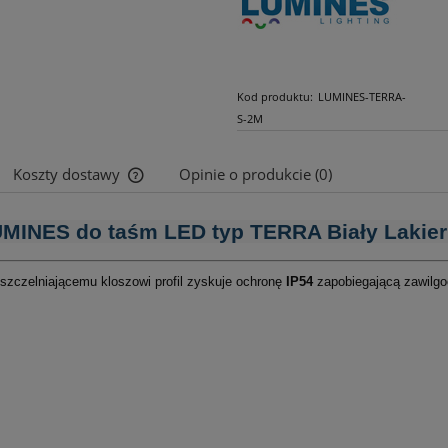
Kod produktu:
LUMINES-TERRA-
S-2M
Koszty dostawy
Opinie o produkcie (0)
Cena nie zawiera ewentualnych kosztów
LUMINES do taśm LED typ TERRA Biały Lakier 
płatności
szczelniającemu kloszowi profil zyskuje ochronę
IP54
zapobiegającą zawilg