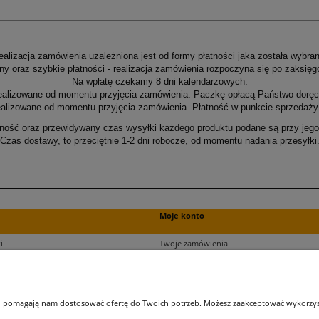
ealizacja zamówienia uzależniona jest od formy płatności jaka została wybran
ny oraz szybkie płatności
- realizacja zamówienia rozpoczyna się po zaksięg
Na wpłatę czekamy 8 dni kalendarzowych.
ealizowane od momentu przyjęcia zamówienia. Paczkę opłacą Państwo doręcz
alizowane od momentu przyjęcia zamówienia. Płatność w punkcie sprzedaży 
ność oraz przewidywany czas wysyłki każdego produktu podane są przy jego 
Czas dostawy, to przeciętnie 1-2 dni robocze, od momentu nadania przesyłki
Moje konto
i
Twoje zamówienia
ści
Ustawienia plików cookies
Ustawienia konta
kupu
Przechowalnia
 i pomagają nam dostosować ofertę do Twoich potrzeb. Możesz zaakceptować wykorzysta
ji zamówień