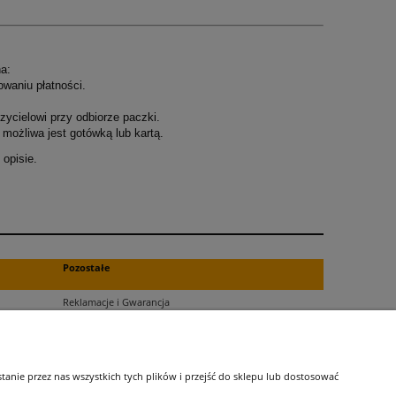
a:
owaniu płatności.
ycielowi przy odbiorze paczki.
możliwa jest gotówką lub kartą.
opisie.
.
Pozostałe
Reklamacje i Gwarancja
Zwroty
Blog
nie przez nas wszystkich tych plików i przejść do sklepu lub dostosować