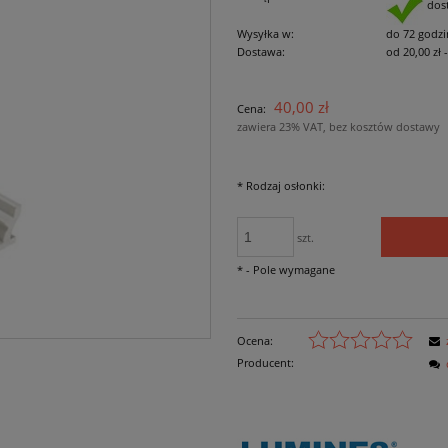
dos
Wysyłka w:
do 72 godzi
Dostawa:
od 20,00 zł
Cena nie zawiera
40,00 zł
Cena:
płatności
zawiera 23% VAT, bez kosztów dostawy
*
Rodzaj osłonki:
szt.
*
- Pole wymagane
Ocena:
Producent: